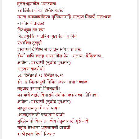
बुलंदशहरातील अराजकता
१४ डिसेंबर ते २० डिसेंबर २०१८
मराठा समाजाबरोबरच मुस्लिमांनाहि आरक्षण मिळणे आवश्यक
नामांतराचे वादळ!
विटभट्ट्या बंद करा
निवडणुकीत भावनिक मुद्दा रेटणे चुकीचे
प्रश्नांकित दूरदृष्टी
इस्लामचे वैशिष्ट्य समजावून सांगणारा लेख
ईर्ष्या आणि कलह आपसांतील प्रेम - सलाम : प्रेषितवाण...
अन्निसा : ईशवाणी (सुबोध कुरआन)
आठवण बाबरीची!
०७ डिसेंबर ते १३ डिसेंबर २०१८
ईद -ए-मिलादन्नुबी निमित्त रक्तदानाचा उच्चांक
राष्ट्रवाद कुणाची मिरासदारी?
मनामध्ये वाईट विचारांचे संगोपन करू नका : प्रेषितवा...
अन्निसा : ईशवाणी (सुबोध कुरआन)
माणूस समजून घेणारी भाषा
‘आत्महत्येसाठी परवानगी द्यावी’
मुस्लिमांनी बिगर राजकीय नेतृत्वासाठी पुढे यावे
राष्ट्रीय संस्थांना भ्रष्टाचाराची वाळवी
हा भेदभाव किती दिवस?