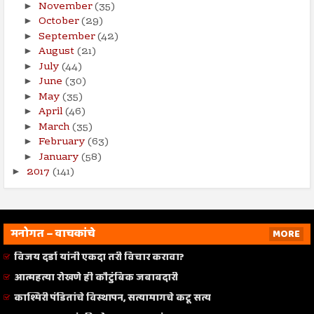
November
(35)
►
October
(29)
►
September
(42)
►
August
(21)
►
July
(44)
►
June
(30)
►
May
(35)
►
April
(46)
►
March
(35)
►
February
(63)
►
January
(58)
►
2017
(141)
►
मनोगत – वाचकांचे
MORE
विजय दर्डा यांनी एकदा तरी विचार करावा?
आत्महत्या रोखणे ही कौटुंबिक जबाबदारी
काश्मिरी पंडितांचे विस्थापन, सत्यामागचे कटू सत्य