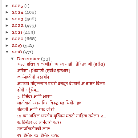
2025
(1)
►
2024
(408)
►
2023
(508)
►
2022
(475)
►
2021
(469)
►
2020
(668)
►
2019
(512)
►
2018
(471)
▼
December
(33)
▼
अल्लाहशिवाय कोणीही उपास्य नाही : प्रेषितवाणी (हदीस)
अन्निसा : ईशवाणी (सुबोध कुरआन)
कर्जमाफीची चढाओढ!
आमच्या मोहल्ल्यात गटारी बसवून देण्याचे आश्वासन दिलंय
ढोंगी उर्दू प्रेम...
31 डिसेंबर आणि आपण
जातीवादी न्यायाधिशांविरूद्ध महाभियोग हवा
शेतकरी आणि शरद जोशी
12 व्या अखिल भारतीय मुस्लिम मराठी साहित्य संमेलन 2...
२८ डिसेंबर ०३ जानेवारी २०१९
सत्तापरिवर्तनाची लाट!
२१ डिसेंबर २७ डिसेंबर २०१८