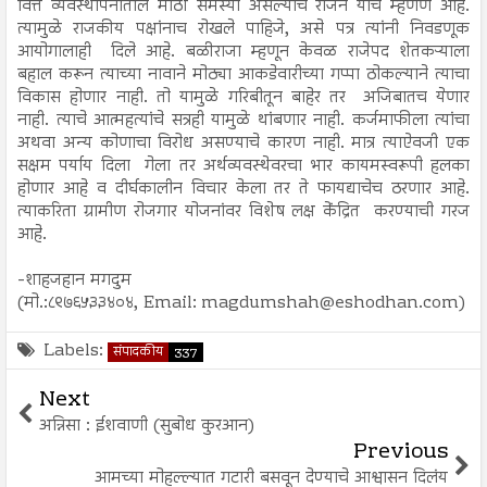
वित्त व्यवस्थापनातील मोठी समस्या असल्याचे राजन यांचे म्हणणे आहे.
त्यामुळे राजकीय पक्षांनाच रोखले पाहिजे, असे पत्र त्यांनी निवडणूक
आयोगालाही दिले आहे. बळीराजा म्हणून केवळ राजेपद शेतकऱ्याला
बहाल करून त्याच्या नावाने मोठ्या आकडेवारीच्या गप्पा ठोकल्याने त्याचा
विकास होणार नाही. तो यामुळे गरिबीतून बाहेर तर अजिबातच येणार
नाही. त्याचे आत्महत्यांचे सत्रही यामुळे थांबणार नाही. कर्जमाफीला त्यांचा
अथवा अन्य कोणाचा विरोध असण्याचे कारण नाही. मात्र त्याऐवजी एक
सक्षम पर्याय दिला गेला तर अर्थव्यवस्थेवरचा भार कायमस्वरूपी हलका
होणार आहे व दीर्घकालीन विचार केला तर ते फायद्याचेच ठरणार आहे.
त्याकरिता ग्रामीण रोजगार योजनांवर विशेष लक्ष केंद्रित करण्याची गरज
आहे.
-शाहजहान मगदुम
(मो.:८९७६५३३४०४, Email: magdumshah@eshodhan.com)
Labels:
संपादकीय
337
Next
अन्निसा : ईशवाणी (सुबोध कुरआन)
Previous
आमच्या मोहल्ल्यात गटारी बसवून देण्याचे आश्वासन दिलंय