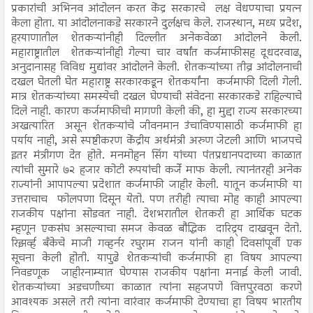
प्रकारांची अभिनव आंदोलन करत केंद्र सरकारचे लक्ष वेधण्याचा प्रयत्न
केला होता. या आंदोलनाकडे सरकारने दुर्लक्षच केले. राजस्थान, मध्य प्रदेश,
हरयाणातील शेतकऱ्यांनीही दिल्लीत अनेकवेळा आंदोलने केली.
महाराष्ट्रातील शेतकऱ्यांनीही गेल्या चार वर्षांत कर्जमाफीसह दूधदरवाढ,
अनुदानासह विविध मुद्यांवर आंदोलने केली. शेतकऱ्यांच्या तीव्र आंदोलनाची
दखल घेतली घेत महाराष्ट्र सरकारकडून शेतकर्यांना कर्जमाफी दिली गेली.
मात्र शेतकऱ्यांच्या समस्येची दखल घेण्याची संवेदना सरकारकडे राहिल्याचे
दिले नाही. कारण कर्जमाफीची मागणी केली की, हा मुद्दा राज्य सरकारच्या
अखत्यारित असून शेतकऱ्यांचे जीवनमान उंचाविण्यासाठी कर्जमाफी हा
पर्याय नाही, असे स्पष्टीकरण केंद्रीय अर्थमंत्री अरुण जेटली आणि भाजपचे
इतर मंत्रीगण देत होते. मनमोहन सिंग यांच्या पंतप्रधानपदाच्या काळात
त्यांची सुमारे ७२ हजार कोटी रुपयांची कर्जे माफ केली. त्यानंतरही अनेक
राज्यांनी आपापल्या प्रदेशात कर्जमाफी जाहीर केली. यातून कर्जमाफी या
उत्तराचाच फोलपणा दिसून येतो. पण तरीही त्याचा मोह काही आपल्या
राजकीय पक्षांना सोडवत नाही. देशभरातील शेतकरी हा आर्थिक घटक
म्हणून एकसंघ असल्याचा समज केवळ बौद्धिक दारिद्र्य दाखवून देतो.
रिझर्व्ह बँकेचे माजी गव्हर्नर रघुराम राजन यांनी काही दिवसांपूर्वी एक
सूचना केली होती. यापुढे शेतकऱ्यांची कर्जमाफी हा विषय आपल्या
निवडणूक जाहीरनाम्यात घेण्यास राजकीय पक्षांना मनाई केली जावी.
शेतकऱ्यांच्या अडचणीच्या काळात त्यांना सहजपणे वित्तपुरवठा करणे
आवश्यक असले तरी त्यांना वारंवार कर्जमाफी देण्याचा हा विषय भारतीय