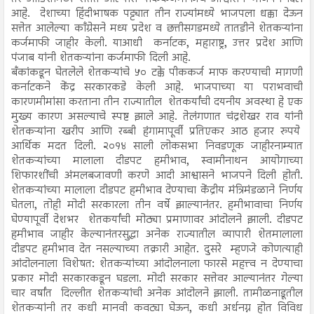
आहे. देशाच्या हिंदीभाषक पट्ट्यात तीन राज्यांमध्ये भाजपला धक्का देऊन
सत्तेत आलेल्या काँग्रेसने मध्य प्रदेश व छत्तीसगडमध्ये तातडीने शेतकऱ्यांना
कर्जमाफी जाहीर केली. याआधी कर्नाटक, महाराष्ट्र, उत्तर प्रदेश आणि
पंजाब यांनी शेतकऱ्यांना कर्जमाफी दिली आहे.
बँकांकडून घेतलेले शेतकऱ्यांचे ५० टक्के पीककर्ज माफ करण्याची मागणी
कर्नाटकने केंद्र सरकारकडे केली आहे. भाजपाच्या या पराभवाची
कारणमीमांसा करताना तीन राज्यातील शेतकर्यांची दयनीय अवस्था हे एक
मुख्य कारण असल्याचे स्पष्ट झाले आहे. तेलंगणात चंद्रशेखर राव यांनी
शेतकऱ्यांना खरीप आणि रब्बी हंगामापूर्वी प्रतिएकर आठ हजार रुपये
आर्थिक मदत दिली. २०१४ साली लोकसभा निवडणूक जाहीरनाम्यात
शेतकऱ्यांच्या मालाला दीडपट हमीभाव, स्वामीनाथन आयोगाच्या
शिफारशींची अंमलबजावणी करणे आदी आश्वासने भाजपने दिली होती.
शेतकऱ्यांच्या मालाला दीडपट हमीभाव देण्याचा केंद्रीय मंत्रिमंडळाने निर्णय
घेतला, तोही मोदी सरकारला तीन वर्षे झाल्यानंतर. हमीभावाचा निर्णय
घेण्यापूर्वी देशभर शेतकर्यांची मोठ्या प्रमाणावर आंदोलने झाली. दीडपट
हमीभाव जाहीर केल्यानंतरसुद्धा अनेक राज्यातील व्यापारी शेतमालाला
दीडपट हमीभाव देत नसल्याच्या तक्रारी आहेत. दुसरे म्हणजे कोणत्याही
आंदोलनाला विशेषत: शेतकऱ्यांच्या आंदोलनाला फारसे महत्त्व न देण्याचा
प्रकार मोदी सरकारकडून घडला. मोदी सरकार सत्तेवर आल्यानंतर गेल्या
चार वर्षांत दिल्लीत शेतकऱ्यांची अनेक आंदोलने झाली. तामीळनाडूतील
शेतकऱ्यांनी तर कधी मानवी कवट्या घेऊन, कधी अर्धनग्न होत विविध