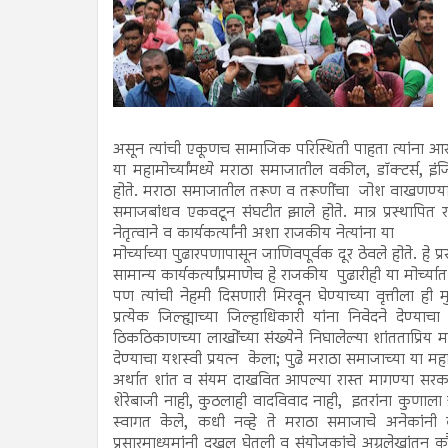
असून त्यांची एकूणच सामाजिक परिस्थिती पाहता त्यांना 
या महामोर्च्यांमध्ये मराठा समाजातील वकील, डॉक्टर्स, इंज
होते. मराठा समाजातील तरूण व तरूणींचा जोश वाखणण्याजोग
समाजबांधव एकवटून संघटीत झाले होते. मात्र प्रस्थापि
नेतृत्वाने व कार्यकर्त्यांनी अशा राजकीय नेत्यांना या
मोर्च्याच्या पुढारपणापासून जाणिवपूर्वक दूर ठेवले होते. हे 
सामान्य कार्यकर्त्यांप्रमाणेच हे राजकीय पुढारीही या मोर्च
पण त्यांची नेहमी दिसणारी मिरवून घेण्याच्या वृत्तीला ही
प्रत्येक जिल्ह्याच्या जिल्हाधिकारी यांना निवेदने देण
ठिकठिकाणच्या लाखोंच्या संख्येने निघालेल्या शांतताप्रिय 
देण्याचा यशस्वी प्रयत्न केला; पुढे मराठा समाजाच्या या महा
अर्थात शांत व संयम दाखवित आपल्या रास्त मागण्या सरकार
शेरेबाजी नाही, कुठलाही वादविवाद नाही, इतरांना कुणाला त्
स्वागत केले, कधी नव्हे ते मराठा समाजाचे अनेकांनी
प्रसारमाध्यमांनी दखल घेतली व संयोजकांचे अग्रलेखांतून 