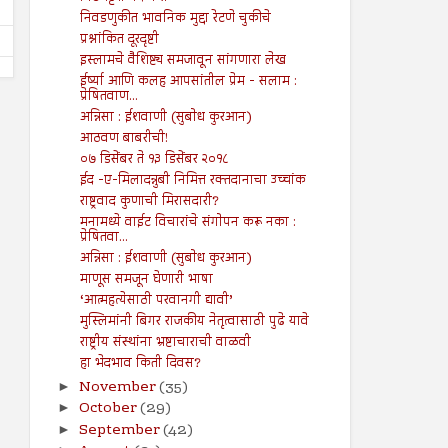
निवडणुकीत भावनिक मुद्दा रेटणे चुकीचे
प्रश्नांकित दूरदृष्टी
इस्लामचे वैशिष्ट्य समजावून सांगणारा लेख
ईर्ष्या आणि कलह आपसांतील प्रेम - सलाम :
प्रेषितवाण...
अन्निसा : ईशवाणी (सुबोध कुरआन)
आठवण बाबरीची!
०७ डिसेंबर ते १३ डिसेंबर २०१८
ईद -ए-मिलादन्नुबी निमित्त रक्तदानाचा उच्चांक
राष्ट्रवाद कुणाची मिरासदारी?
मनामध्ये वाईट विचारांचे संगोपन करू नका :
प्रेषितवा...
अन्निसा : ईशवाणी (सुबोध कुरआन)
माणूस समजून घेणारी भाषा
‘आत्महत्येसाठी परवानगी द्यावी’
मुस्लिमांनी बिगर राजकीय नेतृत्वासाठी पुढे यावे
राष्ट्रीय संस्थांना भ्रष्टाचाराची वाळवी
हा भेदभाव किती दिवस?
November
(35)
►
October
(29)
►
September
(42)
►