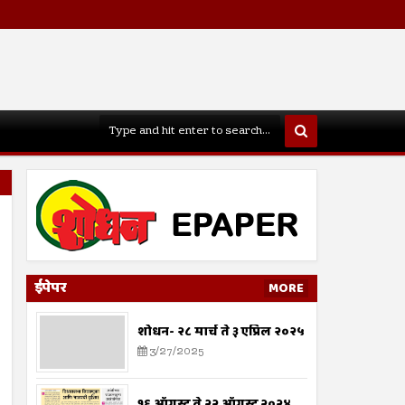
ईपेपर
MORE
शोधन- २८ मार्च ते ३ एप्रिल २०२५
3/27/2025
१६ ऑगस्ट ते २२ ऑगस्ट २०२४