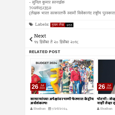
- सुनिल कुमार सरनाईक
7028151352
(लेखक भारत सरकारतर्फे स्वामी विवेकानंद राष्ट्रीय पुरस्कार
Labels:
मुख्य लेख
953
Next
१४ डिसेंबर ते २० डिसेंबर २०१८
RELATED POST
26
26
Jul
Jul
2024
2024
ाणी फेरणारा केंद्रीय
पोटगी : जेव्हा मुसलमानांनाच शरियत मान्य
नावात काय
नाही तेव्हा दोष कोर्टाला कसा द्यावा?
Shodhan
4
Shodhan
7/26/2024