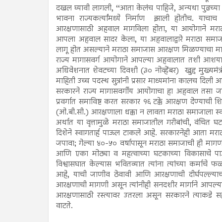
दखल घ्यावी लागली, ‘‘आता केलंच पाहिजे, अन्यथा पुढच्य
भावना राज्यकर्त्यांमध्ये निर्माण झाली होतीच. याच
आरक्षणासाठी अहवाल मागविला होता, या आयोगाने मरा
आपला अहवाल सादर केला, या अहवालाद्वारे मराठा समा
लागू होत असल्याने मराठा समाजास आरक्षण मिळण्याचा मा
राज्य मागासवर्ग आयोगाने आपल्या अहवालात तशी आशयाची श
अधिवेशनात शेवटच्या दिवशी (३० नोव्हेंबर) खुद्द मुख्य
माहिती उच्च पदस्थ सुत्रांनी प्रसार माध्यमांना कालच दिली आ
सरकारने राज्य मागासवर्गीय आयोगाचा हा अहवाल तसा जाहीर
प्रवर्गात समाविष्ट करत सरकार १६ टक्के आरक्षण देण्याची
(ओ.बी.सी.) आरक्षणाला धक्का न लावता मराठा समाजाला स्वतं
अर्थात या वृत्तामुळे मराठा समाजातील गरीबांची, वंचित
दिशेने स्वागतार्ह पाऊल टाकले आहे. सरकारनेही आता मराठ
जपावा; गेल्या ४०-५० वर्षापासून मराठा समाजाची ही माग
आणि एका मोठ्या व महत्वाच्या घटकाच्या विकासाचे 
विश्वासघात केल्यास भवितव्यात त्यांना त्यांच्या कर्म
आहे, याची जाणीव ठेवावी आणि आरक्षणाची दीर्घपल्ल्या
आरक्षणाची मागणी असून त्यांनीही सनदशीर मार्गाने आपल्
आरक्षणासाठी रस्त्यावर उतरला असून सरकारने त्याकडे सहा
वाटते.