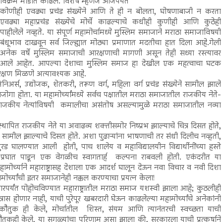
विक्रम मोडीत काढले. विशेष म्हणजे आजपर्यंत
कोणीही एवढ्या प्रचंड संख्येने आणि ते ही न बोलता, घोषणाबाजी न करता
एवढ्या महाप्रचंड संख्येचे मोर्चे काढल्याचे कधीही कुणीही आणि कुठेही
पाहीलेले नव्हते. या संपूर्ण महामोर्चामध्ये मुस्लिम समाजाने मराठा समाजाविषयी
बंधूभाव दाखवून सर्व जिल्ह्यात मोठ्या प्रमाणात मदतीचा हात दिला आहे.गेली
अनेक वर्षे मुस्लिम समाजाची आरक्षणाची मागणी असून तेही सध्या रस्त्यावर
आले आहेत. आपल्या देशाचा मुस्लिम समाज हा देखील एक महत्वाचा घटक
आरक्षण मिळणे अत्यावश्यक आहे.
िनिअर्स, उद्योजक, शेतकरी, तरूण वर्ग, महिला वर्ग प्रचंड संख्येने सामील झाले
ा होता. या महामोर्च्यांमध्ये सर्वच पक्षातील मराठा समाजातील राजकीय नेते-
त राजकीय नेत्यांविषयी कमालीचा असंतोष असल्यामुळे मराठा समाजातील नव्या
प्रस्थापित राजकीय नेते या अवाढव्य शक्तीसमोर निष्प्रभ झाल्याचे चित्र दिसत होते,
्यात सामील झाल्याचे दिसत होते. अशा पुढाऱ्यांना भाषणाची तर संधी दिलीच नव्हती,
 मुरड घालण्यात आली होती, पाच शालेय व महाविद्यालयीन विद्यार्थीनींच्या हस्ते
्याचा प्रघात पाडून एक वेगळीच स्वागतार्ह कल्पना राबवली होती. एकंदरीत या
महामोर्च्याने महाराष्ट्रासह देशाला एक आदर्श घालून देऊन नवा विचार व नवी दिशा
मोर्च्यांची इतर समाजानेही नक्कल करण्याचा प्रयत्न केला!
पर्यंत पोहोचविण्यात महाराष्ट्रातील मराठा समाज यशस्वी झाला आहे; कुठलीही
रास होणार नाही, याची पुरेपूर खबरदारी घेऊन काढलेल्या महामोर्च्यांचे अनेकांनी
 कौतुक ही केले, मोर्चातील शिस्त, संयम आणि त्यानंतरची स्वच्छता याची
कौतूकही केले, या सगळ्यांचा परिणाम असा झाला की, सरकारला याची प्रत्कर्षाने