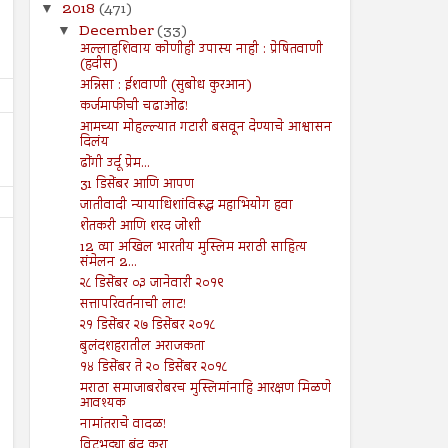
2018
(471)
▼
December
(33)
▼
अल्लाहशिवाय कोणीही उपास्य नाही : प्रेषितवाणी
(हदीस)
अन्निसा : ईशवाणी (सुबोध कुरआन)
कर्जमाफीची चढाओढ!
आमच्या मोहल्ल्यात गटारी बसवून देण्याचे आश्वासन
दिलंय
ढोंगी उर्दू प्रेम...
31 डिसेंबर आणि आपण
जातीवादी न्यायाधिशांविरूद्ध महाभियोग हवा
शेतकरी आणि शरद जोशी
12 व्या अखिल भारतीय मुस्लिम मराठी साहित्य
संमेलन 2...
२८ डिसेंबर ०३ जानेवारी २०१९
सत्तापरिवर्तनाची लाट!
२१ डिसेंबर २७ डिसेंबर २०१८
19
19
Jul
Jul
बुलंदशहरातील अराजकता
2024
2024
१४ डिसेंबर ते २० डिसेंबर २०१८
पुरोगामी चळवळींना लक्ष्य करण्यासाठी
गजापूर जाळपोळ; जबाबदारी कु
मराठा समाजाबरोबरच मुस्लिमांनाहि आरक्षण मिळणे
कायदा
आवश्यक
Shodhan
7/19/2024
नामांतराचे वादळ!
Shodhan
7/19/2024
विटभट्ट्या बंद करा