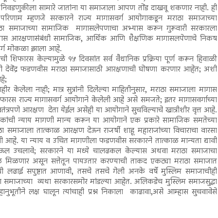
ा निवडणुकीला सामारे जातांना या समाजाला आपण तोंड दाखवू शकणार नाही. ही
ाच परिणाम म्हणजे सरकारने राज्य मागासवर्ग आयोगाकडून मराठा समाजाच्या
ठा समाजाच्या सामाजिक मागासलेपणाचा अभ्यास करून गुरूवारी सरकारला
जास आरक्षणासंबंधी सामाजिक, आर्थिक आणि शैक्षणिक मागासलपेणाचे निकष
र्ग मोकळा झाला आहे.
िफारस केल्यामुळे १५ दिवसांत सर्व वैधानिक प्रक्रिया पूर्ण करून हिवाळी
मंत्री देवेंद्र फडणवीस मराठा समाजासाठी आरक्षणाची घोषणा करणार आहेत; अशी
हे;
 केलेला नाही; मात्र सुत्रांनी दिलेल्या माहितीनुसार, मराठा समाजाला मागास
 शिफारस राज्य मागासवर्ग आयोगाने केलेली आहे असे समजते; इतर मागासवर्गाच्या
त्रपणे आरक्षण देता येईल असेही या आयोगाने सुचविल्याचे खात्रीशीर वृत्त आहे.
 घटकांची न्याय मागणी मान्य करून या आयोगाने एक प्रकारे सामाजिक समतेच्या
ा समाजाला तात्काळ आरक्षण देऊन राजर्षी शाहू महाराजांच्या विचाराचा वारसा
णी आहे. या न्याय व उचित मागणीला फडणवीस सरकारने तात्काळ मान्यता द्यावी
पाऊल उचलावे; सरकारने या मध्ये चालढकल केल्यास अथवा मराठा समाजाचा
ाचे फळ मिळणार असून सत्तेतून पायउतार करण्याची ताकद एकट्या मराठा समाजात
ची लढाई सपुष्टात आणावी, तसचे तसचे गेली अनके वर्षे मुस्लिम समाजाचीही
या समाजाच्या व्यथा सरकारसमोर मांडल्या आहेत. अलिकडेच मुस्लिम समाजसुद्धा
नुभूतीने लक्ष घालून त्यांचाही प्रश्न निकाला काढावा,असे आम्हास सुचवावेसे