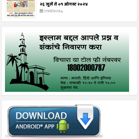
२६ जुलै ते ०१ ऑगस्ट २०२४
7/26/2024