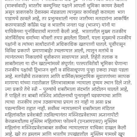
(मार्क्सवादी) भारतीय कम्युनिस्ट पक्षाने आपली भूमिका कायम ठेवली
असून त्रावणकोर देवास्वम मंडळाला त्यानुसार कार्यवाही करायला भाग
पाडायचे ठरवले आहे, तर प्रभुत्वशाली नायर जातीच्या मतदारांना आकर्षित
करण्यासाठी काँग्रेस पक्ष व भारतीय जनता पक्ष (भाजप) यांनी या
याचिकेच्या पुनर्विचाराची मागणी केली आहे. भारतातील मुख्य राजकीय
अंतर्विरोधच धर्माच्या भोवती तयार झालेला दिसतो. याला मुख्यत्वे राजकीय
पक्षांनी व त्यांच्या साथीदारांनी अधिकाधिक खतपाणी घातले. पूर्वीपासून
विविध प्रकरणे प्रमाणाबाहेर उचलण्यात आली, त्यातून मतांचे व
त्यानंतरच्या निकालांचे ध्रूवीकरण साधण्यात आले. तिहेरी तलाक व
साबरीमाला या दोन खटल्यांमध्ये संपूर्णत: परस्परविरोधी भूमिका घेणाऱ्या
राजकीय पक्षांची द्विभाजन वृत्ती व संधिसाधूपणा पुन्हा एकदा उघडा पडला
आहे. मतपेढीचे राजकारण आणि धार्मिक/सामुदायिक सुधारणांच्या व्यापक
मागण्या यांच्या गदारोळात लिंगभावात्मक न्यायाला दुय्यम स्थान दिले जाते.
ज्या प्रकारे तेथे स्त्री – पुरुषांचे शबरीमाला संदर्भात आंदोलन चालले आहे,
ते पाहिले तर बाबरी मस्जिद आंदोलनाची पुनरावृत्ती घडवण्याचा आणि
त्याचा राजकीय लाभ उठवण्याचा प्रयत्न तर नाही ना असा प्रश्न
पडल्याविना राहात नाही. सर्वोच्च न्यायालयाने शबरीमाला मंदिरात
महिलांवरील प्रवेशबंदी उठविल्यानंतर मस्जिदप्रवेशाच्या अज्ञानापोटी
केरळमधीलच मुस्लिम महिलांच्या फोरमने (एनआयएसए) मुस्लिम
महिलांना मस्जिदप्रवेशाबाबत सर्वोच्च न्यायालयात याचिका दाखल केली
आहे. खरे तर इस्लाम आणि भारतीय उपखंडातील मुस्लिम यामध्ये खूप