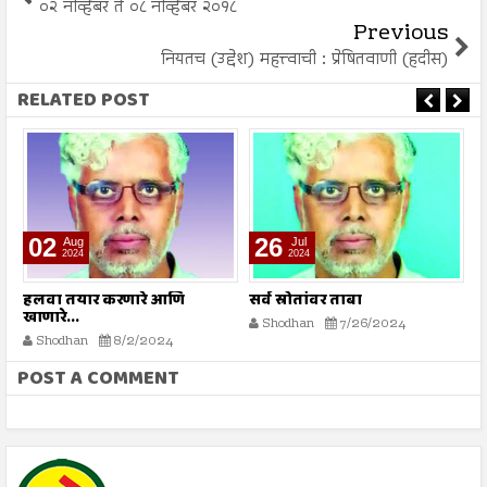
०२ नोव्हेंबर ते ०८ नोव्हेंबर २०१८
Previous
नियतच (उद्देश) महत्त्वाची : प्रेषितवाणी (हदीस)
RELATED POST
02
26
Aug
Jul
2024
2024
हलवा तयार करणारे आणि
सर्व स्रोतांवर ताबा
व
खाणारे...
Shodhan
7/26/2024
Shodhan
8/2/2024
POST A COMMENT