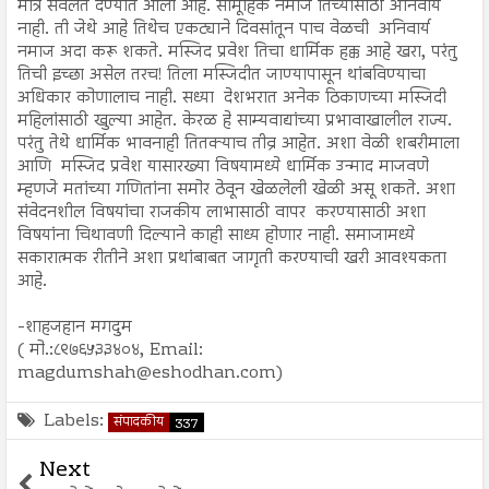
मात्र सवलत देण्यात आली आहे. सामूहिक नमाज तिच्यासाठी अनिवार्य
नाही. ती जेथे आहे तिथेच एकट्याने दिवसांतून पाच वेळची अनिवार्य
नमाज अदा करू शकते. मस्जिद प्रवेश तिचा धार्मिक हक्क आहे खरा, परंतु
तिची इच्छा असेल तरच! तिला मस्जिदीत जाण्यापासून थांबविण्याचा
अधिकार कोणालाच नाही. सध्या देशभरात अनेक ठिकाणच्या मस्जिदी
महिलांसाठी खुल्या आहेत. केरळ हे साम्यवाद्यांच्या प्रभावाखालील राज्य.
परंतु तेथे धार्मिक भावनाही तितक्याच तीव्र आहेत. अशा वेळी शबरीमाला
आणि मस्जिद प्रवेश यासारख्या विषयामध्ये धार्मिक उन्माद माजवणे
म्हणजे मतांच्या गणितांना समोर ठेवून खेळलेली खेळी असू शकते. अशा
संवेदनशील विषयांचा राजकीय लाभासाठी वापर करण्यासाठी अशा
विषयांना चिथावणी दिल्याने काही साध्य होणार नाही. समाजामध्ये
सकारात्मक रीतीने अशा प्रथांबाबत जागृती करण्याची खरी आवश्यकता
आहे.
-शाहजहान मगदुम
( मो.:८९७६५३३४०४, Email:
magdumshah@eshodhan.com)
Labels:
संपादकीय
337
Next