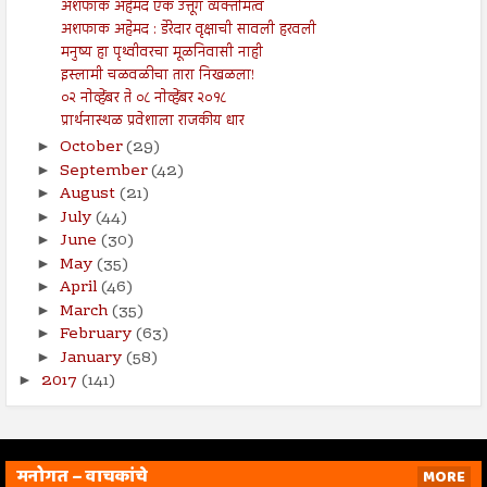
अशफाक अहेमद एक उत्तूंग व्यक्तीमत्व
अशफाक अहेमद : डेरेदार वृक्षाची सावली हरवली
मनुष्य हा पृथ्वीवरचा मूळनिवासी नाही
इस्लामी चळवळीचा तारा निखळला!
०२ नोव्हेंबर ते ०८ नोव्हेंबर २०१८
प्रार्थनास्थळ प्रवेशाला राजकीय धार
October
(29)
►
September
(42)
►
August
(21)
►
July
(44)
►
June
(30)
►
May
(35)
►
April
(46)
►
March
(35)
►
February
(63)
►
January
(58)
►
2017
(141)
►
मनोगत – वाचकांचे
MORE