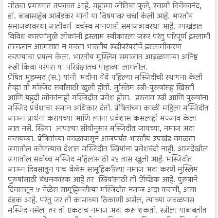
मोठ्या प्रमाणात तफावत आहे. महात्मा जोतिबा फुले, स्वामी विवेकानंद,
डॉ. बाबासाहेब आंबेडकर यांनी या विषयावर चर्चा केली आहे. भारतीय
समाजव्यवस्था जातीवर्ग वर्चस्व मानणारी समाजव्यवस्था आहे. उपखंडात
विविध कारणांमुळे लोकांनी इस्लाम स्वीकारला जरूर परंतु परिपूर्ण इस्लामी
तत्त्वज्ञान आत्मसात न करता भारतीय रूढीपरंपरांचे इस्लामीकरण
करण्याचा प्रयत्न केला. भारतीय मुस्लिम समाजात आढळणाऱ्या अनिष्ठ
रूढी किंवा परंपरा या परिप्रेक्षातच पाहाव्या लागतील.
प्रेषित मुहम्मद (स.) यांनी मदीना येथे पहिल्या मस्जिदीची स्थापना केली
तेव्हा ती मस्जिद सर्वांसाठी खुली होती. मुस्लिम स्त्री-पुरुषांसह खिस्ती
आणि यहुदी लोकांनाही मस्जिदीत प्रवेश होता. इस्लाम स्त्री आणि पुरुषांना
मस्जिद प्रवेशाचा समान अधिकार देतो. प्रेषितांच्या काळी महिला मस्जिदीत
जाऊन प्रार्थना करायच्या आणि त्यांना प्रवेशास कसलाही मज्जाव केला
जात नसे. स्त्रिया आपल्या सोयीनुसार मस्जिदीत जायच्या, नमाज अदा
करायच्या. प्रेषितांच्या काळापासून आजपर्यंत भारतीय उपखंड वगळता
जगातील कोणत्याच देशात मस्जिदीत स्त्रियांना प्रवेशबंदी नाही. आजदेखील
जगातील सर्वोच्च मस्जिद महिलांसाठी २४ तास खुली आहे. मस्जिदीत
जाऊन दिवसातून पाच वेळेस सामूहिकरित्या नमाज अदा करणे मुस्लिम
पुरुषांसाठी बंधनकारक आहे तर स्त्रियांसाठी तो ऐच्छिक आहे. पुरुषाने
दिवसातून ५ वेळेस सामूहिकरीत्या मस्जिदीत नमाज अदा करावी, असा
दंडक आहे. परंतु जर तो कामाच्या ठिकाणी असेल, त्याच्या जवळपास
मस्जिद नसेल तर तो एकटाच नमाज अदा करू शकतो. स्त्रीला याबाबतीत