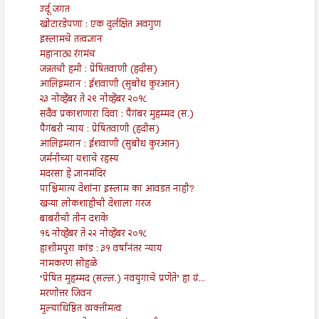
उर्दू जगत
खोटारडेपणा : एक दुर्लक्षित अवगुण
इस्लामचे तत्वज्ञान
महानाट्य रंगमंच
जन्नतची हमी : प्रेषितवाणी (हदीस)
आलिइमरान : ईशवाणी (सुबोध कुरआन)
२३ नोव्हेंबर ते २९ नोव्हेंबर २०१८
सदैव प्रकाशणारा दिवा : पैगंबर मुहम्मद (स.)
पैगंबरी न्याय : प्रेषितवाणी (हदीस)
आलिइमरान : ईशवाणी (सुबोध कुरआन)
जर्मनीच्या यशाचे रहस्य
मदरसा हे ज्ञानमंदिर
पाश्चिमात्य देशांना इस्लाम का आवडत नाही?
खऱ्या लोकशाहीची देशाला गरज
बाबरीची तीन दशके
१६ नोव्हेंबर ते २२ नोव्हेंबर २०१८
हाशीमपुरा कांड : ३१ वर्षांनंतर न्याय
नामकरण सोहळे
‘प्रेषित मुहम्मद (सल्ल.) नवयुगाचे प्रणेते’ हा ग्रं...
मरणोत्तर जिवन
मुल्याधिष्ठित व्यक्तीमत्व