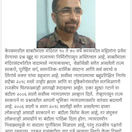
केरळमधील साबरीमाला मंदिरात १० ते ५० वर्षे वयामधील महिलांना प्रवेश
देण्याचा प्रश्न खुद्द या राज्याच्या निर्मितीपासून अस्तित्वात आहे. साबरीमाला
मंदिरासंदर्भातील वादामध्ये न्यायव्यवस्था, वेळोवेळी सत्तेत असलेली राज्य
सरकारे, पुरोहित वर्ग, सामाजिक-धार्मिक संघटना आणि सर्व वयाचे व
लिंगांचे भक्त यांचा सहभाग आहे. सर्वोच्च न्यायालयाचा बहुप्रतिक्षित निर्णय
सप्टेंबर २०१८ मध्ये जाहीर झाला आणि या दृष्टिकोनांमधील मतभिन्नतांनी
राजकीय चिरफळ्याही आणखी रुंदावल्या आहेत. एका सुट्या गटाने या
बंदीला २००६ साली सर्वोच्च न्यायालयात आव्हान दिले. तेव्हापासून राज्य
सरकारने या प्रश्नावरील आपली भूमिका न्यायालयासमोर वारंवार बदलली
आहे. २००६ साली व आता २०१८ सालीही सत्तेत असलेल्या डाव्या
लोकशाही आघाडी सरकारने या बंदीला विरोध केला आहे, तर संयुक्त
लोकशाही आघाडीने या बंदीला पाठिंबा दिला होता. न्यायालयीन
निवाड्यामुळे या वादाला पूर्णविराम मिळाला आहे, परंतु राजकीय पक्षांनी
आता रस्त्यावर उतरून यासंबंधीचा वाद पुढे न्यायचा निर्धार केला दिसतो.