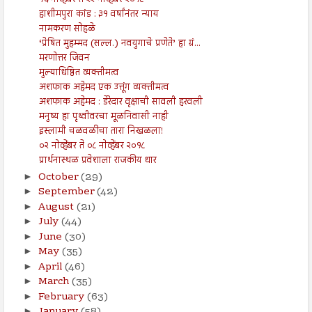
हाशीमपुरा कांड : ३१ वर्षांनंतर न्याय
नामकरण सोहळे
‘प्रेषित मुहम्मद (सल्ल.) नवयुगाचे प्रणेते’ हा ग्रं...
मरणोत्तर जिवन
मुल्याधिष्ठित व्यक्तीमत्व
अशफाक अहेमद एक उत्तूंग व्यक्तीमत्व
अशफाक अहेमद : डेरेदार वृक्षाची सावली हरवली
मनुष्य हा पृथ्वीवरचा मूळनिवासी नाही
इस्लामी चळवळीचा तारा निखळला!
०२ नोव्हेंबर ते ०८ नोव्हेंबर २०१८
प्रार्थनास्थळ प्रवेशाला राजकीय धार
October
(29)
►
September
(42)
►
August
(21)
►
July
(44)
►
June
(30)
►
May
(35)
►
April
(46)
►
March
(35)
►
February
(63)
►
►