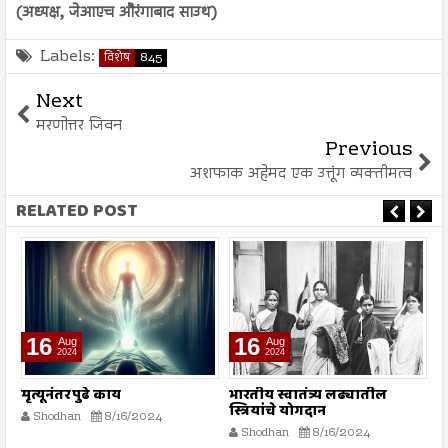
(अध्यक्ष, जेआएच औरंगाबाद साउथ)
Labels:
विशेष
845
Next
मरणोत्तर जिवन
Previous
अशफाक अहेमद एक उत्तूंग व्यक्तीमत्व
RELATED POST
16
16
Aug
Aug
2024
2024
मृत्यूनंतर पुढे काय
भारतीय स्वातंत्र्य लढ्यातील
स
स्त्रियांचे योगदान
Shodhan
8/16/2024
Shodhan
8/16/2024