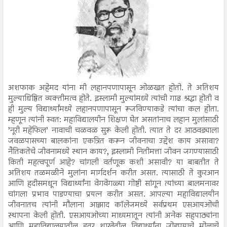
अशफाक अहेमद यांना मी लहानपणापासून ओळखत होतो. ते अतिशय
मुल्याधिष्ठित व्यक्तीमत्व होते. इस्लामी मुल्यांमध्ये त्यांची गाढ श्रद्धा होती व
ही मुल्य विद्यार्थ्यांमध्ये लहानपणापासून रूजविण्याकडे त्यांचा कल होता.
म्हणून त्यांनी स्वत: महाविद्यालयीन शिक्षण घेत असतांनाच लहान मुलांसाठी
’नूरी महेफिल’ नावाची चळवळ सुरू केली होती. त्यात ते दर आठवड्याला
जवळपासच्या बालकांना एकत्रित करून जीवनाचा उद्देश काय असावा?
नैतिकतेचे जीवनामध्ये स्थान काय?, इस्लामी नितीमत्ता जीवन जगण्यासाठी
किती महत्वपूर्ण आहे? चांगली वर्तणूक कशी असावी? या बाबतीत ते
अतिशय तळमळीने मुलांना मार्गदर्शन करीत असत. त्यासाठी ते कुरआन
आणि हदीसमधून विद्यार्थ्यांना वेगवेगळ्या गोष्टी सांगून त्यांच्या बालमनावर
चांगला प्रभाव पाडण्याचा प्रयत्न करीत असत. आपल्या महाविद्यालयीन
जीवनातच त्यांनी मौलाना आझाद कॉलेजमध्ये सर्वप्रथम एसआयओची
स्थापना केली होती. एसआयओच्या माध्यमातून त्यांनी अनेक सहपाठ्यांना
आणि महाविद्यालयातील इतर शाखेतील विद्यार्थ्यांना जोडण्याचे मोलाचे