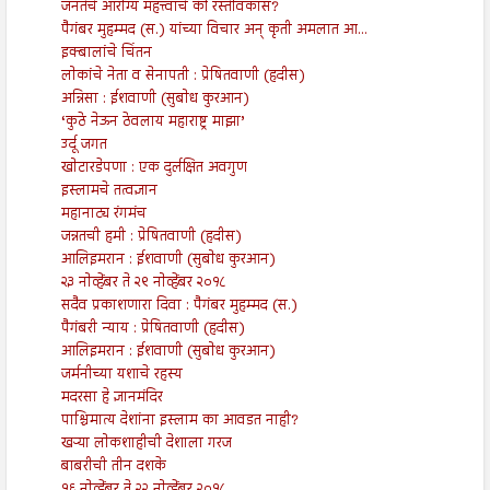
जनतेचे आरोग्य महत्त्वाचे की रस्तेविकास?
पैगंबर मुहम्मद (स.) यांच्या विचार अन् कृती अमलात आ...
इक्बालांचे चिंतन
लोकांचे नेता व सेनापती : प्रेषितवाणी (हदीस)
अन्निसा : ईशवाणी (सुबोध कुरआन)
‘कुठे नेऊन ठेवलाय महाराष्ट्र माझा’
उर्दू जगत
खोटारडेपणा : एक दुर्लक्षित अवगुण
इस्लामचे तत्वज्ञान
महानाट्य रंगमंच
जन्नतची हमी : प्रेषितवाणी (हदीस)
आलिइमरान : ईशवाणी (सुबोध कुरआन)
२३ नोव्हेंबर ते २९ नोव्हेंबर २०१८
सदैव प्रकाशणारा दिवा : पैगंबर मुहम्मद (स.)
पैगंबरी न्याय : प्रेषितवाणी (हदीस)
आलिइमरान : ईशवाणी (सुबोध कुरआन)
जर्मनीच्या यशाचे रहस्य
मदरसा हे ज्ञानमंदिर
पाश्चिमात्य देशांना इस्लाम का आवडत नाही?
खऱ्या लोकशाहीची देशाला गरज
बाबरीची तीन दशके
१६ नोव्हेंबर ते २२ नोव्हेंबर २०१८