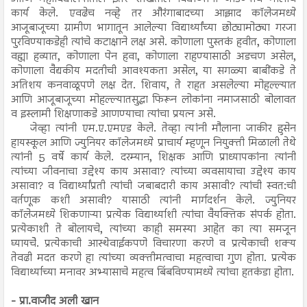
कार्य केले. एवढेच नव्हे तर औरंगाबादच्या आझाद कॉलेजमध्ये
आजूबाजूच्या ग्रामीण भागातून आलेल्या विद्यार्थ्यांच्या छोट्यामोठ्या गरजा
पुरविण्याकडेही त्यांचे कटाक्षाने लक्ष असे. कोणाला पुस्तकं हवीत, कोणाला
वह्या हव्यात, कोणाला पेन हवा, कोणाला राहण्यासाठी अडचण असेल,
कोणाला वैद्यकीय मदतीची आवश्यकता असेल, या सगळ्या बाबींकडे ते
अतिशय कनवाळूपणे लक्ष देत. शिवाय, ते राहत असलेल्या मोहल्ल्यात
आणि आजूबाजूच्या मोहल्ल्यातसुद्धा फिरून लोकांना नमाजसाठी बोलावत
व इस्लामी शिक्षणाकडे आणण्याचा त्यांचा प्रयत्न असे.
जेव्हा त्यांनी एम.ए.एमएड केले. तेव्हा त्यांनी मौलाना जाकीर हुसेन
हायस्कूल आणि ज्युनियर कॉलेजमध्ये प्राचार्य म्हणून नियुक्ती मिळाली तेथे
त्यांनी 5 वर्षे कार्य केले. दरम्यान, शिक्षक आणि प्राध्यापकांना त्यांनी
त्यांच्या जीवनाचा उद्देश्य काय असावा? त्यांच्या व्यवसायाचा उद्देश्य काय
असावा? व विद्यार्थ्यांप्रती त्यांची जबाबदारी काय असावी? त्यांची स्वत:ची
वर्तणूक कशी असावी? यासाठी त्यांनी मार्गदर्शन केले. ज्युनियर
कॉलेजमध्ये शिकणाऱ्या प्रत्येक विद्यार्थ्याशी त्यांचा वैयक्तिक संपर्क होता.
प्रत्येकाशी ते बोलायचे, त्यांच्या काही समस्या आहेत का त्या समजून
घ्यायचेे. प्रत्येकाची आस्थेवाईकपणे विचारणा करणे व प्रत्येकाची शक्य
तेवढी मदत करणे हा त्यांच्या व्यक्तीमत्वाचा महत्वाचा गुण होता. प्रत्येक
विद्यार्थ्याच्या मनावर अभ्यासाचे महत्व बिंबविण्यामध्ये त्यांचा हतकंडा होता.
- प्रा.वाजीद अली खान