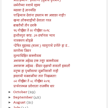
आलिइमरान : ईशवाणी (सुबोध कुरआन)
जर्मनीच्या यशाचे रहस्य
मदरसा हे ज्ञानमंदिर
पाश्चिमात्य देशांना इस्लाम का आवडत नाही?
खऱ्या लोकशाहीची देशाला गरज
बाबरीची तीन दशके
१६ नोव्हेंबर ते २२ नोव्हेंबर २०१८
हाशीमपुरा कांड : ३१ वर्षांनंतर न्याय
नामकरण सोहळे
‘प्रेषित मुहम्मद (सल्ल.) नवयुगाचे प्रणेते’ हा ग्रं...
मरणोत्तर जिवन
मुल्याधिष्ठित व्यक्तीमत्व
अशफाक अहेमद एक उत्तूंग व्यक्तीमत्व
अशफाक अहेमद : डेरेदार वृक्षाची सावली हरवली
मनुष्य हा पृथ्वीवरचा मूळनिवासी नाही
इस्लामी चळवळीचा तारा निखळला!
०२ नोव्हेंबर ते ०८ नोव्हेंबर २०१८
प्रार्थनास्थळ प्रवेशाला राजकीय धार
October
(29)
►
September
(42)
►
August
(21)
►
July
(44)
►