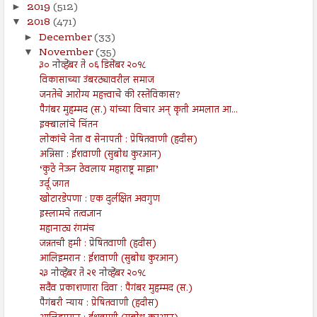
2019
(512)
►
2018
(471)
▼
December
(33)
►
November
(35)
▼
३० नोव्हेंबर ते ०६ डिसेंबर २०१८
विकासाच्या उंबरठ्यावरील समाज
जनतेचे आरोग्य महत्त्वाचे की रस्तेविकास?
पैगंबर मुहम्मद (स.) यांच्या विचार अन् कृती अमलात आ...
इक्बालांचे चिंतन
लोकांचे नेता व सेनापती : प्रेषितवाणी (हदीस)
अन्निसा : ईशवाणी (सुबोध कुरआन)
‘कुठे नेऊन ठेवलाय महाराष्ट्र माझा’
उर्दू जगत
खोटारडेपणा : एक दुर्लक्षित अवगुण
इस्लामचे तत्वज्ञान
महानाट्य रंगमंच
जन्नतची हमी : प्रेषितवाणी (हदीस)
आलिइमरान : ईशवाणी (सुबोध कुरआन)
२३ नोव्हेंबर ते २९ नोव्हेंबर २०१८
सदैव प्रकाशणारा दिवा : पैगंबर मुहम्मद (स.)
पैगंबरी न्याय : प्रेषितवाणी (हदीस)