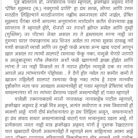
पुढे बोलताना डॉ. जयसिंगराव पवार म्हणाले, इफ्तेखार अहमद यांनी
‘प्रेषित मुहम्मद (स.) नवयुगाचे प्रणेते’ हा ग्रंथ सरळ, सोप्या आणि उत्तम
मराठीत लिहिल्याने मराठीजणांना नक्कीच समजायला सोपे जाईल. प्रेषित
मुहम्मद पैगंबर यांनी आपल्या अनुयायांना मार्गदर्शन करीत शेजाऱ्याचा हक्क
सांगताना ते म्हणाले होते, शेजारी जर उपाशी झोपत असेल आणि तुम्ही
(मुस्लिम) जर पोटभर जेवत असाल तर ते इस्लामला मान्य नाही़ जर
तुमच्या घरात पंचपक्वानाच अन्न शिजत असेल तर त्याचा सुवास दरवळू नये
याची काळजी घ्यावी आणि जर तुम्ही फळे अथवा अन्य खाद्य पदार्थ आणून
खात असाल तर त्याची सालपटे रस्त्यावर फेकू नका. यामुळे येणारे जाणारे
व आजूबाजूच्या गरीब लेकरांत अशी फळे खाण्याची इच्छा होईल आणि
त्यांना ते जर नाही मिळाले तर ते नाराज होतील़ त्यामुळे एक तर त्यांना
आपले अन्न त्यांच्यापर्यंत पोहोचवा . ते देणे होत नसेल तर कमीत कमी ते
खाऊन राहिलेली सालपटं रस्त्यावर फेकू नका़ त्यांच हे उदात्त मानवीय
दृष्टीकोण मला फार आवडला असल्याचेही डॉ़ पवार म्हणाले़ प्रेषितांचं चरित्र
वाचल्यानंतर मी तर त्यांच्या प्रेमातच पडलो असल्याचेही डॉ़ पवार म्हणाले़
यावेळी उस्मानाबादचे माजी नगराध्यक्ष नानासाहेब पाटील म्हणाले,
इफ्तेखार अहमद हे माझे मित्र असून, अत्यंत साधेपणा व उच्च विचाराची ही
व्यक्ती आहे़ यांनी दीर्घ संशोधनानंतर हा ग्रंथ लिहिला असून, वाचनाऱ्याशी
हा ग्रंथ संवाद साधत असल्यासारखे वाटतो़ यात भावानुवाद दडला आहे. तो
प्रत्येकाला जमत नाही़ मात्र इफ्तेखार अहमद यांनी हे पुस्तक रेखाटताना
फार खबरदारी घेतली असल्याचेही ते म्हणाले़ सत्य साहित्याचा आत्मा आहे़