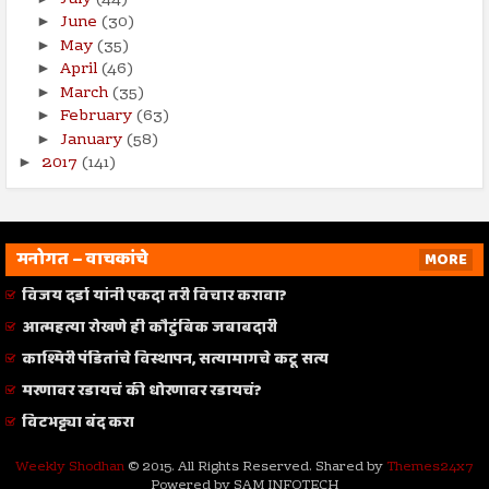
June
(30)
►
May
(35)
►
April
(46)
►
March
(35)
►
February
(63)
►
January
(58)
►
2017
(141)
►
मनोगत – वाचकांचे
MORE
विजय दर्डा यांनी एकदा तरी विचार करावा?
आत्महत्या रोखणे ही कौटुंबिक जबाबदारी
काश्मिरी पंडितांचे विस्थापन, सत्यामागचे कटू सत्य
मरणावर रडायचं की धोरणावर रडायचं?
विटभट्ट्या बंद करा
Weekly Shodhan
© 2015. All Rights Reserved. Shared by
Themes24x7
Powered by SAM INFOTECH