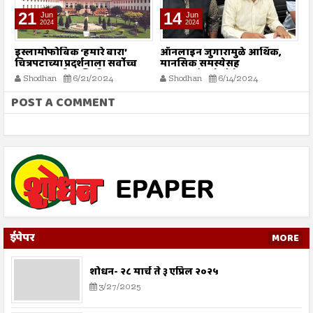
21
14
Jun
Jun
2024
2024
इस्लामोफोबिक ‘हमारे बारा’
ऑनलाइन जुगारामुळे आर्थिक,
9
चित्रपटाच्या प्रदर्शनाला सर्वोच्च
मानसिक समस्येसह
स
न्यायालयाची स्थगिती
आत्महत्यांमध्ये होतेय वाढ
Shodhan
6/21/2024
Shodhan
6/14/2024
POST A COMMENT
ईपेपर
MORE
शोधन- २८ मार्च ते ३ एप्रिल २०२५
3/27/2025