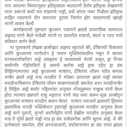
आज मोठ्या प्रमाणात इतिहासाचे विकृतीकरण होत चालले आहे़ प्रत्येक
जण आपल्या विचारानुसार इतिहासाला कलाटणी देतोय इतिहास लेखकांनी
त्यात स्वत:चे कधी मत मांडायचे नाही, असे सांगत नव्या पिढीला इतिहास
माहित नसल्याने दोन समाजात दुरावा निर्माण होत चालल्याची खंतही
त्यांनी व्यक्त केली़
कार्यक्रमाची सुरूवात कुरआन पठणाने झाली़ प्रास्ताविक सरफराज
अहमद यांनी केले़ यावेळी त्यांनी या ग्रंथातील मांडणी, संदर्भ व गरज याचे
सविस्तर वर्णन केले.
या पुस्तकाचे लेखक इफ्तेखार अहमद म्हणाले की, प्रेषितांची शिकवण
आणि कुरआनचं मार्गदर्शन हे फक्त मुस्लिमांसाठीच नसून ते समस्त
मानवजातीकरिता आहे़ आम्हाला हे वारसामध्ये भेटले असून, हा पैगाम
सर्वांपर्यंत पोहोचविणे हे आमचे कर्तव्य आहे़ हाच उद्देश हा ग्रंथ
लिहिण्यामागचा आहे़ कुरआनचं भाषांतर, प्रेषितांचं जीवन चरित्र बऱ्याच
भाषेत झाले आहे़ मात्र मराठीत ते मोठ्या प्रमाणात झालं नाही़ समस्त
मराठीभाषिकांना प्रेषितांचं जीवन कळण्यासाठी समजेल अशा मराठीभाषेत
हे लिहिल आहे़ सर्वात पहिल्यांदा अनुवाद मीरमुहम्मद याकुब यांनी केला
होता़ त्यानंतर छत्रपती शाहू महाराज यांनी फंड जमा करून मूळ अरबीतून
कुरआनचं भाषांतर मराठीत करून घेतलं. यानंतर जमाअते इस्लामी हिंदच्या
इस्लामिक मराठी पब्लिकेशन ट्रस्टनंही कुरआनचं मराठीत अनुवाद केला
आहे़ साने गुरूजी, मुन्शी अमीनोद्दीन यांनी देखील मराठीत अनुवाद केला
मात्र ते पुरेसे झाले नाही़ मात्र हा ग्रंथ अकॅडमीक आणि सुलभ आहे. जे की
प्रत्येकाला समजेल. दीर्घ अभ्यासाअंती, संशोधनानंतर हा ग्रंथ तयार झाला