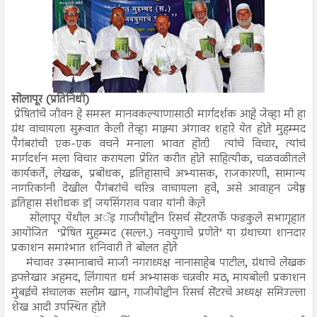
सोलापूर (प्रतिनिधी)
प्रेषितांचे जीवन हे समस्त मानवकल्याणासाठी मार्गदर्शक आहे़ जेव्हा मी हा
ग्रंथ वाचायला सुरूवात केली तेव्हा माझ्या अंगावर शहारे येत होते़ मुहम्मद
पैगंबरांची एक-एक वचने मनाला भावत होती़ त्यांचे विचार, त्यांचं
मार्गदर्शन मला विचार करायला प्रेरित करीत होते़ साहित्यीक, चळवळीतले
कार्यकर्ते, लेखक, प्रबोधक, इतिहासाचे अभ्यासक, राजकारणी, सामान्य
नागरिकांनी देखील पैगंबरांचे चरित्र वाचायला हवे, असे आवाहन ज्येष्ठ
इतिहास संशोधक डॉ़ जयसिंगराव पवार यांनी केले़
सोलापूर येथील अॅड़ गाजीयोद्दीन रिसर्च सेंटरतर्फे फडकुले सभागृहात
आयोजित ‘प्रेषित मुहम्मद (सल्ल.) नवयुगाचे प्रणेते’ या ग्रंथाच्या शानदार
प्रकाशन समारंभात शनिवारी ते बोलत होते़
मंचावर उस्मानाबाचे माजी नगराध्यक्ष नानासाहेब पाटील, ग्रंथाचे लेखक
इफ्तेखार अहमद, लिंगायत धर्म अभ्यासक चन्नवीर मठ, मायबोली प्रकाशन
मुंबईचे संचालक सलीम खान, गाजीयोद्दीन रिसर्च सेंटरचे अध्यक्ष समिउल्ला
शेख आदी उपस्थित होते़