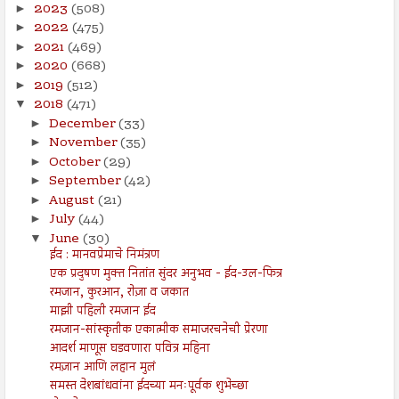
2023
(508)
►
2022
(475)
►
2021
(469)
►
2020
(668)
►
2019
(512)
►
2018
(471)
▼
December
(33)
►
November
(35)
►
October
(29)
►
September
(42)
►
August
(21)
►
July
(44)
►
June
(30)
▼
ईद : मानवप्रेमाचे निमंत्रण
एक प्रदुषण मुक्त नितांत सुंदर अनुभव - ईद-उल-फित्र
रमजान, कुरआन, रोज़ा व जकात
माझी पहिली रमजान ईद
रमजान-सांस्कृतीक एकात्मीक समाजरचनेची प्रेरणा
आदर्श माणूस घडवणारा पवित्र महिना
रमज़ान आणि लहान मुलं
समस्त देशबांधवांना ईदच्या मनःपूर्वक शुभेच्छा