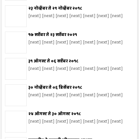
२३ नोव्हेंबर ते २९ नोव्हेंबर २०१८
[next] [next] [next] [next] [next] [next] [next]
१७ सप्टेंबर ते २३ सप्टेंबर २०२१
[next] [next] [next] [next] [next] [next] [next]
३१ ऑगस्ट ते ०६ सप्टेंबर २०१८
[next] [next] [next] [next] [next] [next] [next]
३० नोव्हेंबर ते ०६ डिसेंबर २०१८
[next] [next] [next] [next] [next] [next] [next]
२४ ऑगस्ट ते ३० ऑगस्ट २०१८
[next] [next] [next] [next] [next] [next] [next]