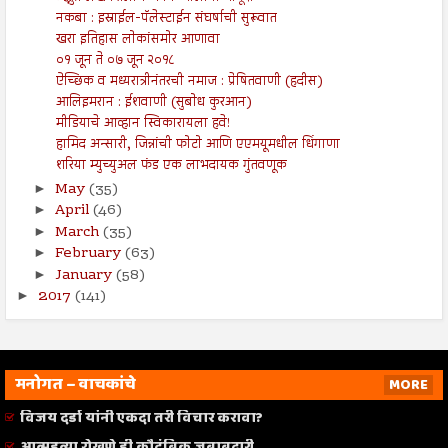
नकबा : इस्राईल-पॅलेस्टाईन संघर्षाची सुरूवात
खरा इतिहास लोकांसमोर आणावा
०१ जून ते ०७ जून २०१८
ऐच्छिक व मध्यरात्रीनंतरची नमाज : प्रेषितवाणी (हदीस)
आलिइमरान : ईशवाणी (सुबोध कुरआन)
मीडियाचे आव्हान स्विकारायला हवे!
हामिद अन्सारी, जिन्नांची फोटो आणि एएमयूमधील धिंगाणा
शरिया म्युच्युअल फंड एक लाभदायक गुंतवणूक
May
(35)
►
April
(46)
►
March
(35)
►
February
(63)
►
January
(58)
►
2017
(141)
►
मनोगत – वाचकांचे
MORE
विजय दर्डा यांनी एकदा तरी विचार करावा?
आत्महत्या रोखणे ही कौटुंबिक जबाबदारी