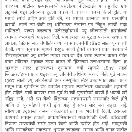
बोनापार्ट यांनी 1799 साली ही प्रक्रिया सुरू केलेली होती. त्याने या
काळच्या ऑटोमन एम्पायरमध्ये असलेल्या पॅलिस्टाईन या राष्ट्रातील एक
लहानसे शहर ऑकरवर हल्ला करून ते काबीज करून घेतले होते. या
मागचे त्यांचे उद्दिष्ट असे होते की, या भागात फ्रान्सची सत्ता प्रस्थापित
करावी. त्याने त्या वेळी ज्यू धर्मियाच्या नेत्यांना पत्र लिहून त्यांची मदद
मागितली. याच्या बदल्यात पॅलेस्टाईनमध्ये ज्यू लोकांसाठी इस्राईलची
स्थापना करण्याचे आश्वासन दिले. पण त्याला या युद्धात पराजय पत्कारावा
लागला. ब्रिटनने मात्र नेपोलियनच्या या संकल्पनेची 1840 साली पुनरावृत्ती
केली. त्याच सुमारास म्हणजे 1896 साली हंगरी वंशाच्या एका पत्रकारानं
पॅलेस्टाईनमध्ये ज्यू धर्मींना त्यांचा स्वत:चा देश कसा स्थापन करता येईल
याचा सविस्तर अहवाल तयार करून तो ब्रिटनच्या सत्ताधाऱ्यांना दिला. हा
अहवाल सादर झाल्याच्या दुसऱ्याच वर्षी म्हणजे 1897 साली
स्वित्झरलँडच्या एका शहरात ज्यू लोकांचे अधिवेश भरवले गेले. पुढे जाऊन
1907 साली ज्यू लोकांसाठी एक कम्यूनिटी सेंटर उघडण्यात आले. एका
मागून एक युरोपीयन देश इस्राईल राष्ट्राच्या स्थापेनच्या चळवळीत सहभागी
होत राहिले. याचे कारण? मध्य-पूर्व देशांची पुनर्मांडणी करणे हे आमचे खरे
उद्दिष्ट आहे. असे त्या वेळी ब्रिटनच्या सत्ताधाऱ्यांनी जगजाहीर केले होते
आणि ती पुनर्मांडणी कशी होत आहे हे सध्या सारे जग पाहात आहे.
सीरियाला उद्ध्वस्त करून कोट्यवधी लोकांना भटकंती दिली. इराकला
कायमचे संपवून टाकले, अफगानिस्तानची राखरांगोळी केली. कोट्यवधी
निष्पाप माणसांची सर्रास हत्या केली आणि दररोज होत आहे. माणुसकी
आणि मानवतेच्या संकल्पना शून्यात काढल्या. मानव आणि दानव यातील