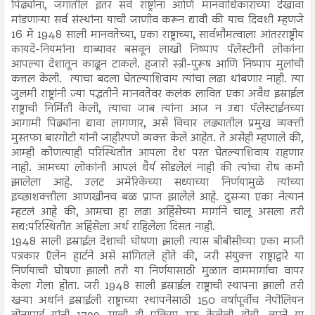
पिढ्यांना, जगातील इतर सर्व राष्ट्रांना आणि मानवाधिकाराच्या देखावा
मांडणाऱ्या सर्व संस्थांना याची जाणीव करून द्यावी की याच दिवशी म्हणजे
16 मे 1948 साली मानवतेच्या, एका राष्ट्राच्या, सार्वभौमत्वाला आंतरराष्ट्रीय
कायदे-नियमांना धाब्यावर बसवून लाखो निष्पाप पॅलेस्टीनी लोकांना
आपल्या देशातून काढून टाकले. हजारो स्त्री-पुरूष आणि निष्पाप मुलांची
कत्तल केली. त्याचा बदला घेतल्याशिवाय त्यांचा लढा थांबणार नाही. त्या
जुलमी राष्ट्रांनी ज्या पद्धतीने मानवतेवर कलंक लावित एका अवैध इस्राईल
राष्ट्राची निर्मिती केली, त्याचा जाब त्यांना आज न उद्या पॅलेस्टाईनच्या
आगामी पिढ्यांना द्यावा लागणार, असे विचार लढ्यातील प्रमुख व्यक्ती
मुस्तफा बारगोटी यांनी जाहीरपणे व्यक्त केले आहेत. ते असेही म्हणाले की,
आम्ही कोणत्याही परिस्थितीत आपला देश परत घेतल्याशिवाय राहणार
नाही. आमच्या लोकांनी आपलं धैर्य सोडलेलं नाही की त्यांचा रोष कमी
झालेला आहे. उलट अमेरिकेच्या सध्याच्या निर्णयामुळे त्यांच्या
इच्छाशक्तीला आणखीनच बळ प्राप्त झालेले आहे. दुसऱ्या एका नेत्यानं
म्हटलं आहे की, आमचा हा लढा अहिंसेच्या मार्गाने चालू असला तरी
सद्य:परिस्थितीत अहिंसेला अर्थ राहिलेला दिसत नाही.
1948 साली इस्राईल देशाची घोषणा झाली त्यास बीबीसीच्या एका माजी
पत्रकार ऍलेन हार्टने असे सांगितले होते की, जरी संयुक्त राष्ट्राद्वारे या
निर्णयाची घोषणा झाली तरी या निर्णयासाठी मुळात वाममार्गाचा वापर
केला गेला होता. जरी 1948 साली इस्राईल राष्ट्राची स्थापना झाली तरी
खऱ्या अर्थानं इस्राईली राष्ट्राच्या स्थापनेसाठी 150 वर्षापूर्वीच नेपोलियन