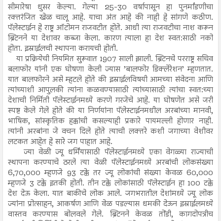
सीमारेषा धुसर केल्या. गेल्या 25-30 वर्षापासून हा पुनर्मांडणीचा
रक्तरंजित खेळ चालू आहे. याचा अंत आहे की नाही हे सांगणे कठीण.
पॅलेस्टाईन हे राष्ट्र ऑटोमन राजवटीत होते. आधी त्या राजवटीचा नाश करून
ब्रिटनने या देशावर कब्जा केला. कारण त्याला हा देश स्वत:साठी नको
होता. इस्राईलची स्थापना करायची होती.
या प्रक्रियेची नियमित सुरूवात 1907 साली झाली. ब्रिटनचे परराष्ट्र सचिव
बलाफोर यांनी एक घोषणा केली ज्यास ’बालफोर डिक्लेरेशन’ म्हणतात.
यात बालफोरने असे म्हटले होते की इस्राईलविषयी आमच्या संवेदना आणि
त्यांच्याशी आपुलकी त्यांना कळवण्यासाठी त्यांच्यासाठी त्यांचा स्वत:च्या
देशाची निर्मिती पॅलेस्टाईनमध्ये करणे गरजेचे आहे. या घोषणेत असे जरी
स्पष्ट केले गेले होते की या निर्णयांना पॅलेस्टाईनमधील अरबांच्या मानवी,
भाषिक, सांस्कृतिक हक्कांची कसल्याही प्रकारे पायमल्ली होणार नाही.
त्यांनी अरबांना जे वचन दिले होते त्याची लक्तरे कशी जगाच्या वेशीवर
लटकत आहेत हे सारे जग पाहात आहे.
ज्या वेळी ज्यू धर्मिंयासाठी पॅलेस्टाईनमध्ये एका वेगळ्या राज्याची
स्थापना करण्याचे ठरले त्या वेळी पॅलेस्टाईनमध्ये अरबांची लोकसंख्या
6,70,000 म्हणजे 93 टक्के तर ज्यू लोकांची संख्या केवळ 60,000
म्हणजे 3 टक्के इतकी होती. तीन टक्के लोकांसाठी पॅलेस्टाईन हा 100 टक्के
देश देऊ केला. यात बाकीचे लोक आले. जगभरातील देशांमध्ये ज्यू लोक
ज्यांना प्रोत्साहन, आकर्षण आणि वेळ पडल्यास धमकी देऊन इस्राईलमध्ये
वास्तव करण्यास बोलवले गेले. ब्रिटनने केवळ तोंडी, कागदोपत्रीच