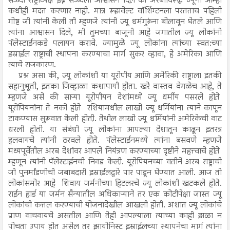
सऊदी राष्ट्राध्यक्ष इब्ने सऊदला आश्वासन दिले़ की अरबांविरूद्ध ज्यूंना आम्ही
कधीही मदत करणार नाही़. मात्र रूझवेल्ट वॉशिंग्टनला परतताच पहिली
गोष्ट जी त्यांनी केली ती म्हणजे त्यांनी ज्यू धर्मगुरूंना बोलावून घेतले आणि
त्यांना आश्वासन दिले, मी तुमच्या बाजूनी आहे़ जगातील ज्यू लोकांनी
पॅलेस्टाईनकडे पलायन करावे. ज्यामुळे ज्यू लोकांना त्यांच्या स्वत:च्या
इस्राईल राष्ट्राची स्थापना करण्याचा मार्ग सुकर व्हावा, हे अमेरिका आणि
त्याचे राजकारण.
प्रश्न असा की, ज्यू लोकांशी या यूरोपीय आणि अमेरिकी राष्ट्राला इतकी
सहानुभूती, इतका जिव्हाळा कशापायी होता. खरे वास्तव वेगळेच आहे, ते
म्हणजे असे की साऱ्या यूरोपीयन देशांमध्ये ज्यू धर्मीय पसरले होते़
यूरोपियनांना ते नको होते़ रशियामधील लाखो ज्यू धर्मियांना त्याने कापून
टाकण्यास सुरूवात केली होती़. तेथील लाखो ज्यू धर्मियांनी अमेरिकेची वाट
धरली होती. या संबंधी ज्यू लोकांना आपल्या देशातून काढून इतरत्र
हलवायचे त्यांनी ठरवले होते. पॅलेस्टाईनमध्ये त्यांना बसवणे म्हणजे
मध्यपूर्वेतील अरब देशांवर आपले नियंत्रण करण्याच्या दृष्टीने महत्त्वाचे होते़
म्हणून त्यांनी पॅलेस्टाईनची निवड केली़. यूरोपियनच्या वतीने अरब राष्ट्राची
जी पुनर्मांडणीची जबाबदारी इस्राईलद्वारे पार पाडून घेण्यात आली. आज ती
लोकांसमोर आहे़ शिवाय जर्मनीच्या हिटलरचे ज्यू लोकांशी खटकले होते.
राईन हार्ड या जर्मन सैन्यातील अधिकाऱ्याने तर एक कोटीपेक्षा जास्त ज्यू
लोकांची कत्तल करण्याची योजनादेखील आखली होती. अशात ज्यू लोकांचे
प्राण वाचवायचे असतील आणि तेही आपल्याला त्याच्या काही झळा न
पोचता उपाय होत असेल तर झायोनिस्ट इस्राईलच्या स्थापनेचा मार्ग त्यांना