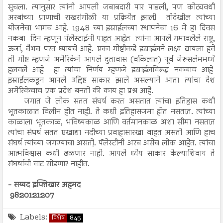
सुचला. त्यानुसार त्यांनी आपली जबाबदारी पार पाडली, पण कोट्यवधी
अरबांच्या प्राणाची राखरांगोळी या प्रक्रियेत झाली़ तीदेखील त्यांच्या
योजनेचा भागच आहे. 1948 च्या इस्राईलच्या स्थापनेचा 16 मे हा दिवस
नकबा दिन म्हणून पॅलेस्टाईनी पाहत आहेत़ त्यांना आपले गमावलेले राष्ट्र,
ऊर्जा, वैभव परत घ्यायचे आहे. एका गोष्टीकडे इस्राईलने लक्ष्य द्यायला हवे
ती गोष्ट म्हणजे अमेरिकेने आपले दुतावास (वकिलात) पूर्व जेरूसलेममध्ये
हलवले आहे़ हा त्यांचा निर्णय म्हणजे इस्राईलविरूद्ध नकबाच आहे़
इस्राईलकडून आपले उद्दिष्ट साकार झाले असल्याने आता त्यांचा देश
अमेरिकेचाच एक प्रदेश बनतो की काय हा प्रश्न आहे.
जगात जे लोक सतत संघर्ष करत असतात त्यांचा इतिहास कधी
भूतकाळात विलीन होत नाही़. ते कधी इतिहासजमा होत नसतात़. त्यांच्या
काळाला भूतकाळ, भविष्यकाळ आणि वर्तमानकाळ अशा सीमा नसतात़
त्यांचा संघर्ष सतत एखाद्या नदीच्या प्रवाहासारखा वाहत असतो आणि हाच
संघर्ष त्यांच्या जगण्याचा असतो़. पॅलेस्टीनी अरब असेच लोक आहेत. त्यांचा
आत्मविश्वास कधी ढळणार नाही. आपले ध्येय साकार केल्याशिवाय ते
संघर्षाची वाट सोडणार नाहीत.
- सय्यद इफ्तिखार अहमद
9820121207
Labels:
विशेष
845