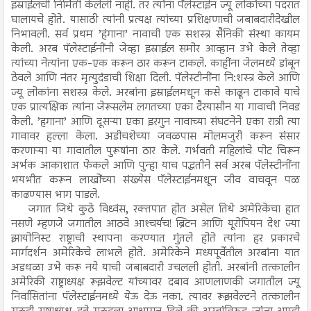
इस्राईलची निर्मिती केलेली नाही. तर त्यांना पॅलेस्टाईन ज्यू लोकांच्या पदरात
घालायचे होते. यासाठी त्यांनी प्रत्यक्ष त्यांच्या प्रशिक्षणाची जबाबदारीदेखील
निभावली. सर्व प्रथम ’हंगाना’ नावाची एक सशस्त्र सैनिकी संस्था कायम
केली. अरब पॅलेस्टाईनींनी जेव्हा इस्राईल समोर आव्हान उभे केले तेव्हा
त्यांच्या नेत्यांना एक-एक करून ठार करून टाकले. काहींना जेलमध्ये डांबून
ठेवले आणि नंतर मृत्युदंडाची शिक्षा दिली. पॅलेस्टीनींना नि:शस्त्र केले आणि
ज्यू लोकांना सशस्त्र केले. अरबांना इस्राईलमधून कसे काढून टाकावे याचे
एक प्रात्यक्षिक त्यांना जेरूसलेम लगतच्या एका दैरयासीन या गावाची निवड
केली. ’हगाना’ आणि दूसऱ्या एका इरगुन नावाच्या संघटनेने एका रात्री त्या
गावावर हल्ला केला. अडीचशेच्या जवळपास मोलमजुरी करून संसार
करणाऱ्या या गावातील पुरूषांना ठार केले. गर्भवती महिलांचे पोट चिरून
अर्भक आकाशात फेकले आणि पुन्हा याच पद्धतीने सर्व अरब पॅलेस्टीनींना
भयभीत करून लाखोंच्या संख्येस पॅलेस्टाईनमधून जीव वाचवून पळ
काढण्यास भाग पाडले.
जगात जिथे कुठे विध्वंस, रक्तपात होत असेल तिथे अमेरिकेचा हात
नसणे म्हणजे जगातील आठवे आश्‍चर्यच! ब्रिटन आणि यूरोपियन देश ज्या
झायोनिस्ट राष्ट्राची स्थापना करण्यात गुंतले होते त्यांना हर प्रकारचे
मार्गदर्शन अमेरिकेचे लाभले होते. अमेरिकेने मध्यपूर्वेतील अरबांना यात
अडथळा उभे करू नये याची जबाबदारी उचलली होती. अरबांनी तत्कालीन
अमेरिकी राष्ट्राध्यक्ष रूझवेल्ट यांच्यावर दबाव आणलाणकी जगातील ज्यू
निर्वासितांना पॅलेस्टाईनमध्ये येऊ देऊ नका. त्यावर रूझवेल्टने तत्कालीन