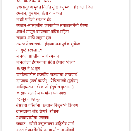
ईद : मानवप्रेमाचे निमंत्रण
एक प्रदुषण मुक्त नितांत सुंदर अनुभव - ईद-उल-फित्र
रमजान, कुरआन, रोज़ा व जकात
माझी पहिली रमजान ईद
रमजान-सांस्कृतीक एकात्मीक समाजरचनेची प्रेरणा
आदर्श माणूस घडवणारा पवित्र महिना
रमज़ान आणि लहान मुलं
समस्त देशबांधवांना ईदच्या मनःपूर्वक शुभेच्छा
तो कुठे हरवला...?
मानवता प्राप्तीचा मार्ग रमजान
मानवतेला ईशभयाचा संदेश देणारा ‘रोजा’
१५ जून ते २८ जून
कर्नाटकातील राजकीय नाटकाचा अन्वयार्थ
इऩफा़क (खर्च करणे) : प्रेषितवाणी (हदीस)
आलिइमरान : ईशवाणी (सुबोध कुरआन)
कोब्रापोस्टद्वारे माध्यमांचा पर्दाफाश
०८ जून ते १४ जून
बेसहारा गरिबांना ‘रम़जान किट्स’चे वितरण
वास्तवाचा शोध घेणारे ‘शोधन’
इंधनदरवाढीचा फटका!
जकात : गरीबी उन्मूलनाचा अद्वितीय मार्ग
अद्भुत लेखनशैलीचे जनक मौलाना मौदूदी