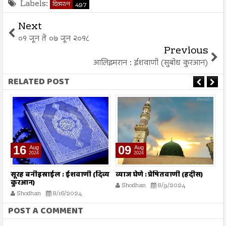
Labels:
दिव्यरत्न
497
Next
०१ जून ते ०७ जून २०१८
Previous
आलिइमरान : ईशवाणी (सुबोध कुरआन)
RELATED POST
16
09
Aug
Aug
2024
2024
तो
सूरह बनीइस्राईल : ईशवाणी (दिव्य
व्याज घेणे : प्रेषितवाणी (हदीस)
म
कुरआन)
प
Shodhan
8/9/2024
Shodhan
8/16/2024
POST A COMMENT