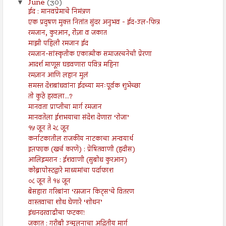
June
(30)
▼
ईद : मानवप्रेमाचे निमंत्रण
एक प्रदुषण मुक्त नितांत सुंदर अनुभव - ईद-उल-फित्र
रमजान, कुरआन, रोज़ा व जकात
माझी पहिली रमजान ईद
रमजान-सांस्कृतीक एकात्मीक समाजरचनेची प्रेरणा
आदर्श माणूस घडवणारा पवित्र महिना
रमज़ान आणि लहान मुलं
समस्त देशबांधवांना ईदच्या मनःपूर्वक शुभेच्छा
तो कुठे हरवला...?
मानवता प्राप्तीचा मार्ग रमजान
मानवतेला ईशभयाचा संदेश देणारा ‘रोजा’
१५ जून ते २८ जून
कर्नाटकातील राजकीय नाटकाचा अन्वयार्थ
इऩफा़क (खर्च करणे) : प्रेषितवाणी (हदीस)
आलिइमरान : ईशवाणी (सुबोध कुरआन)
कोब्रापोस्टद्वारे माध्यमांचा पर्दाफाश
०८ जून ते १४ जून
बेसहारा गरिबांना ‘रम़जान किट्स’चे वितरण
वास्तवाचा शोध घेणारे ‘शोधन’
इंधनदरवाढीचा फटका!
जकात : गरीबी उन्मूलनाचा अद्वितीय मार्ग