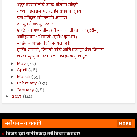
अद्भुत लेखनशैलीचे जनक मौलाना मौदूदी
नकबा : इस्राईल-पॅलेस्टाईन संघर्षाची सुरूवात
खरा इतिहास लोकांसमोर आणावा
०१ जून ते ०७ जून २०१८
ऐच्छिक व मध्यरात्रीनंतरची नमाज : प्रेषितवाणी (हदीस)
आलिइमरान : ईशवाणी (सुबोध कुरआन)
मीडियाचे आव्हान स्विकारायला हवे!
हामिद अन्सारी, जिन्नांची फोटो आणि एएमयूमधील धिंगाणा
शरिया म्युच्युअल फंड एक लाभदायक गुंतवणूक
May
(35)
►
April
(46)
►
March
(35)
►
February
(63)
►
January
(58)
►
2017
(141)
►
मनोगत – वाचकांचे
MORE
विजय दर्डा यांनी एकदा तरी विचार करावा?