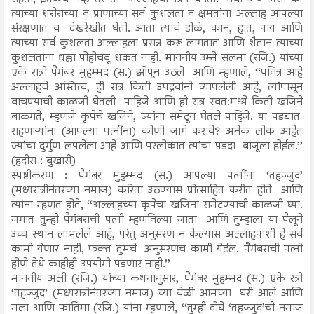
त्याच्या शरीराच्या व प्राणाच्या सर्व कुशलता व क्षमतांना अल्लाह आपल्या
संरक्षणात व देखरेखीत घेतो. आता त्याचे डोळे, कान, हात, पाय आणि
त्याच्या सर्व कुशलता अल्लाहला प्रसन्न करू लागतात आणि शैतान त्याच्या
कुशलतांना धक्का पोहोचवू शकत नाही. माननीय उम्मे सलमा (रजि.) यांच्या
एके रात्री पैगंबर मुहम्मद (स.) झोपून उठले आणि म्हणाले, ‘‘पवित्र आहे
अल्लाहचे अस्तित्व, ही रात्र किती उपद्रवांनी व्यापलेली आहे, त्यांपासून
वाचण्याची काळजी घेतली पाहिजे आणि ही रात्र स्वत:मध्ये किती खजिने
बाळगते, म्हणजे कृपेचे खजिने, ज्यांना समेटून घेतले पाहिजे. या पडद्यात
राहणाऱ्यांना (आपल्या पत्नींना) कोणी जागे करावे? अनेक लोक आहेत
ज्यांचा दुर्गुण लपलेला आहे आणि परलोकात त्यांचा पडदा बाजूला होईल.’’
(हदीस : बुखारी)
स्पष्टीकरण : पैगंबर मुहम्मद (स.) आपल्या पत्नींना ‘तहज्जुद’
(मध्यरात्रीनंतरच्या नमाज) करिता उठण्यास प्रोत्साहित करीत होते आणि
त्यांना म्हणत होते, ‘‘अल्लाहच्या कृपेचा खजिना समेटण्याची काळजी घ्या.
जगात तुम्ही पैगंबराची पत्नी म्हणविल्या जाता आणि तुम्हाला या पैलूने
उच्च स्थान लाभलेले आहे, परंतु अनुसरण न केल्यास अल्लाहपाशी हे सर्व
कामी येणार नाही, फक्त तुमचे अनुसरणच कामी येईल. पैगंबराची पत्नी
होणे तेथे काहीही उपयोगी पडणार नाही.’’
माननीय अली (रजि.) यांच्या कथनानुसार, पैगंबर मुहम्मद (स.) एके रत्री
‘तहज्जुद’ (मध्यरात्रीनंतरच्या नमाज) च्या वेळी आमच्या घरी आले आणि
मला आणि फातिमा (रजि.) यांना म्हणाले, ‘‘तुम्ही दोघे ‘तहज्जुद’ची नमाज