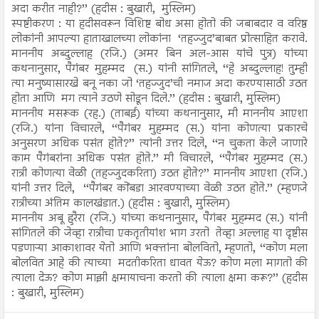
अदा करीत नाही?’’ (हदीस : बुखारी, मुस्लिम)
स्पष्टीकरण : या हदीसवरून विशिष्ट बोध असा होतो की जबाबदार व वरिष्ठ
लोकांनी आपल्या हाताखालच्या लोकांना ‘तहज्जुद’बाबत प्रोत्साहित करावे.
माननीय अब्दुल्लाह (रजि.) (अमर बिन अल-आस यांचे पुत्र) यांच्या
कथनानुसार, पैगंबर मुहम्मद (स.) यांनी सांगितले, ‘‘हे अब्दुल्लाह! तुम्ही
त्या मनुष्यासारखे बनू नका जो ‘तहज्जुद’ची नमाज अदा करण्यासाठी उठत
होता आणि मग त्याने उठणे सोडून दिले.’’ (हदीस : बुखारी, मुस्लिम)
माननीय मसरूक (रह.) (ताबई) यांच्या कथनानुसार, मी माननीय आएशा
(रजि.) यांना विचारले, ‘‘पैगंबर मुहम्मद (स.) यांना कोणत्या प्रकारचे
अनुसरण अधिक पसंत होते?’’ त्यांनी उत्तर दिले, ‘‘न चुकता केले जाणारे
काम पैगंबरांना अधिक पसंत होते.’’ मी विचारले, ‘‘पैगंबर मुहम्मद (स.)
रात्री कोणत्या वेळी (तहज्जुदकरिता) उठत होते?’’ माननीय आएशा (रजि.)
यांनी उत्तर दिले, ‘‘पैगंबर कोंबडा आरवण्याच्या वेळी उठत होते.’’ (म्हणजे
रात्रीच्या अंतिम कालखंडात.) (हदीस : बुखारी, मुस्लिम)
माननीय अबू हुरैरा (रजि.) यांच्या कथनानुसार, पैगंबर मुहम्मद (स.) यांनी
सांगितले की जेव्हा रात्रीचा एकतृतीयांश भाग उरतो तेव्हा अल्लाह या दृष्टीस
पडणाऱ्या आकाशावर येतो आणि भक्तांना बोलवितो, म्हणतो, ‘‘कोण मला
बोलवित आहे की त्याच्या मदतीकरिता धावत येऊ? कोण मला मागतो की
त्याला देऊ? कोण माझी क्षमायाचना करतो की त्याला क्षमा करू?’’ (हदीस
: बुखारी, मुस्लिम)