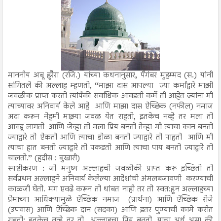
माननीय अबू हुरैरा (रजि.) यांच्या कथनानुसार, पैगंबर मुहम्मद (स.) यांनी
सांगितले की अल्लाह म्हणतो, ‘‘माझा दास आपल्या ज्या कर्मांद्वारे माझी
जवळीक प्राप्त करतो त्यांपैकी सर्वाधिक आवडती कर्मे ती आहेत ज्यांना मी
त्याच्यावर अनिवार्य केले आहे आणि माझा दास ऐच्छिक (नफील) नमाज
अदा करून नेहमी माझ्या जवळ येत राहतो, इतकेच नव्हे तर मला तो
आवडू लागतो आणि जेव्हा तो मला प्रिय बनतो तेव्हा मी त्याचा कान बनतो
ज्याद्वारे तो ऐकतो आणि त्याचा डोळा बनतो ज्याद्वारे तो पाहतो आणि मी
त्याचा हात बनतो ज्याद्वारे तो पकडतो आणि त्याचा पाय बनतो ज्याद्वारे तो
चालतो.’’ (हदीस : बुखारी)
स्पष्टीकरण : जो मनुष्य अल्लाहची जवळीकी प्राप्त करू इच्छितो तो
सर्वप्रथम अल्लाहने अनिवार्य केलेल्या आदेशांची अंमलबजावणी करण्याची
काळजी घेतो. मग एवढे करून तो थांबत नाही तर तो स्वत:हून अल्लाहच्या
प्रेमाच्या आधिक्यामुळे ऐच्छिक नमाज (प्रार्थना) आणि ऐच्छिक रोजे
(उपवास) आणि ऐच्छिक दान (सदका) आणि इतर पुण्याची कामे करीत
राहतो; इतकेच नव्हे तर तो अल्लाहचा प्रिय बनतो. याचा अर्थ असा की