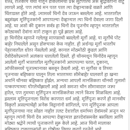
शस्त्र, राजकीय चर्चा यातून डोकलामचा प्रश्न सुटणारच असं बुद्धिवंतांना वाटू
लागले आहे. पण त्यांचं मन परत परत त्या देव्हाऱ्याकडे वळते आणि
चिंताग्रस्त होते आहे. ज्यामध्ये चिनी देव जाऊन बसलेला आहे. भारतातील
बहुसंख्य मूर्तिपूजकांनी आपापल्या देव्हाऱ्यात त्या चिनी देवाला जागा दिली
आहे. घर असो की दुकान सर्वत्र हा चिनी देव पूजनीय म्हणून भारतातील
कोट्यवधी देवांना मागे टाकून हा पुढे झाला आहे.
हा चिनीदेव म्हणजे गलेलठ्ठ माणसाची बसलेली मूर्ती आहे. या मूर्तीचे पोट
बाहेर निघालेले असून डोक्यावर केस नाहीत. ही अर्धनग्न मूर्ती भारतीय
पेहरावातील धोतर नेसलेली आहे. कानात मोठमोठी कुंडलं आणि
देवीदेवतेप्रमाणे अलंकार घातलेली दिसते. ही चीनमधून चिनीदेव म्हणून
आलेली मूर्ती भारतातील मूर्तीपूजकांनी आपापल्या घरात, दुकाना,
ऑफीसमध्ये पूजास्थानावर बसवून ठेवली आहे. या मूर्तीवर व तिच्या
पूजनावर बहिष्कार घालून तिला भारताच्या सीमेबाहेर घालवणे हा खऱ्या
अर्थाने चीनवर बहिष्कार होईल. अन्यथा आपली मानसिकता चीनची गुलामी
पत्करण्याच्या योगतेचीझाली आहे असे समजा! चीन सीमावादात जरूर
हारेल, पण तुमच्या मूर्तिपूजन मानसिकतेवर त्याने विजय मिळविला आहे.
इस्लाम मूतिपूजनाला विरोध करणारा धर्म आहे. मूर्तिपूजा करणे ही मानवीय
विकृती असल्याचेही अनेक विद्वानांनी सांगितले, पण मूर्तिपूजक आपला
मूर्तीपूजनाचा नाद सोडत नाहीत उलट देशातील धर्माच्या देवांमध्ये अजून भर
म्हणून त्यांनी चिनी देव आपल्या देव्हाऱ्यात इतरदेवांसमवेत बसविला आणि
मोठ्या श्रद्धेने त्याची पूजाकरणे सुरू केले आहे. आज चिनी मालावर
बहिष्कार टाकणाऱ्यांनी या गोष्टीवर विचार करणे गरजेचे आहे.