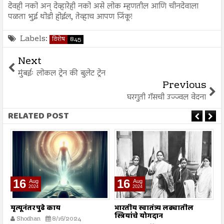
देवही नको अन् देव्हारेही नको असे लोक म्हणतील आणि चीनदेवाला
पळता भुई थोडी होईल, तेव्हाच आपण जिंकू!
Labels:
विशेष
845
Next
मुंबईः लोकल ट्रेन की बुलेट ट्रेन
Previous
घरगुती गॅसची उज्ज्वल वेदना
RELATED POST
16
16
Aug
Aug
2024
2024
भारतीय स्वातंत्र्य लढ्यातील
सर्व मानवजातीसाठी दया
भ
स्त्रियांचे योगदान
क
Shodhan
8/16/2024