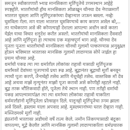
समजून स्वीकारणारी भ्याड मानसिकता मूर्तिपूजेचे उगमस्थान आहेहे
स्पष्टहोते. भारतीयांची हीच मानसिकता ओळखून चीनचा देव नेपाळमार्गे
भारतात घुसला आणि मूर्तिपूजकांच्या देव्हाऱ्यात जाऊन बसला. नव्हे!
घुसविला गेला. मग याला भारतात घुसविण्याचे काय कारण असेल बरे,...
तर याचेकारण असे की कोणत्याही देशाला आपल्या अधीन कसे करता
येईल याचा विचार शत्रूदेश करीत असतो. भारतीयांची मानसिकता दैववादी
आहे आणि मूर्तिपूजा हा त्याचाच एक महत्वपूर्ण भाग आहे. चीनचा देव
पुजता पुजता भारतीयांची मानसिकता चीनची गुलामी पत्करण्यास अनुवूâल
होऊन भविष्यात भारतावर मानसिक गुलामी लादण्यास सोपे जाईल हा
प्रयत्न चीनचा आहे.
धर्माची पकड त्या त्या धर्मातील लोकांवर राहावी यासाठी मूर्तिपूजक
धर्मांमध्ये देवांच्या पुजण्याचे प्रथा रूढ आहे. बुद्धानंतर बुद्धाची मूर्ती बनवून
त्याची पूजा करणे, जैनाचेही तसेच आणि येशूचेही तसेच. वास्तविक मी देव
आहे अथवा माझे मृत्यूनंतर माझी पूजा करावी असे कोणीही म्हटले नाही.
बुद्ध तरक भौतिकवादी होते, पूजेला तेथे स्थान नाही. पण तरीही धर्माची
पकड आपल्यामार्पâत त्या त्या धर्माच्या लोकांवर राहावी याकरिता
धर्ममार्तंडांनी मूर्तिपूजेला प्रोत्साहन दिले. यातूनही मूर्तिपूजेचा उगम झाला
असे दिसते. इस्लाम याला अपवाद आहे. मुसलमानांच्या घरात देव्हारा नाही.
मस्जिदमध्ये मूर्ती नाही.
इंग्रजांनी भारतावर अडीचशे वर्षे राज्य केले. जमीन जिंकण्यासाठी बंदुका
वापरल्या, युद्धे केलीत आणि मानसिक गुलामी लादण्याकरिता धर्मप्रचारक