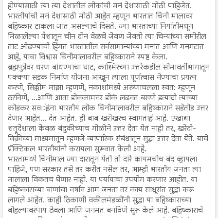
होण्यासाठी त्या त्या देशातील लोकांची मनं देशासाठी मोठी पाहिजेत.
भारतीयांची मनं देशासाठी मोठी आहेत म्हणून भारतात चिनी मालावर
बहिष्कार टाकला जात असल्याचे दिसते. ज्या भारताच्या निर्यातीमधून
मिळालेल्या पैशातून चीन दोन वेळचे जेवण जेवतो त्या चिन्यांच्या समोरील
ताट ओढण्याची हिंमत भारतातील सर्वसामान्यांच्या मनात आणि मनगटात
आहे, याचा विश्वास चिनीमालावरील बहिष्काराने स्पष्ट केला.
ब्रह्मपुत्रेवर धरण बांधण्याचा घाट, काश्मिरच्या उत्तरेकडील सीमावर्तीभागातून
पक्क्या सडक निर्माण योजना आखून त्याला पूर्णत्वास नेण्याचा प्रयत्न
करणे, सिक्कीम माझा म्हणणे, नकाशांमध्ये अरुणाचलला स्वत: म्हणून
ठरविणे, ...आणि आता डोकलामवर डोकं लढवत बसणे इत्यादी त्याच्या
कोडकर सवर्इंना भारतीय लोक चिनीमालावरील बहिष्काराने सडेतोड उत्तर
देणार आहेत... देत आहेत. ही बाब खरोखरच स्वागतार्ह आहे. एखाद्या
शत्रूदेशाला केवळ बंदुकीच्याच गोळीने उत्तर देता येत नाही तर, खरेदी-
विक्रीच्या माध्यमातून म्हणजे व्यापारिक संबंधातून सुद्धा उत्तर देता येते. याचे
प्रॅक्टिकल भारतीयांनी करायला सुरूवात केली आहे.
भारतामध्ये चिनीमाल ज्या दारातून येतो ती दारे कायमचीच बंद व्हायला
पाहिजे, पण सरकार तसे तर करीत नसेल तर, आम्ही भारतीय जनता त्या
मालाला विकतच घेणार नाही. या पर्यायाचा उपयोग करणार आहोत. या
बहिष्काराच्या बाणांचा वर्षाव आम जनता तर काय साधूसंत सुद्धा करू
लागले आहेत. काही ठिकाणी वकीलमंडळींनी सुद्धा या बहिष्काराच्या
बोहल्यावरपाय ठेवला आणि जनमत बनविणे सुरू केले आहे. बहिष्काराचे