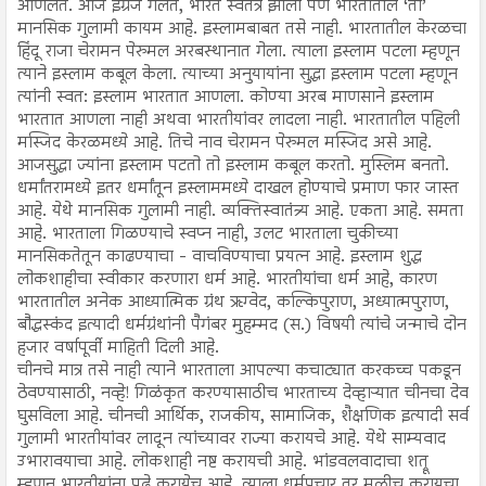
आणलेत. आज इंग्रज गेलेत, भारत स्वतंत्र झाला पण भारतातील ‘ती’
मानसिक गुलामी कायम आहे. इस्लामबाबत तसे नाही. भारतातील केरळचा
हिंदू राजा चेरामन पेरुमल अरबस्थानात गेला. त्याला इस्लाम पटला म्हणून
त्याने इस्लाम कबूल केला. त्याच्या अनुयायांना सुद्धा इस्लाम पटला म्हणून
त्यांनी स्वत: इस्लाम भारतात आणला. कोण्या अरब माणसाने इस्लाम
भारतात आणला नाही अथवा भारतीयांवर लादला नाही. भारतातील पहिली
मस्जिद केरळमध्ये आहे. तिचे नाव चेरामन पेरुमल मस्जिद असे आहे.
आजसुद्धा ज्यांना इस्लाम पटतो तो इस्लाम कबूल करतो. मुस्लिम बनतो.
धर्मांतरामध्ये इतर धर्मांतून इस्लाममध्ये दाखल होण्याचे प्रमाण फार जास्त
आहे. येथे मानसिक गुलामी नाही. व्यक्तिस्वातंत्र्य आहे. एकता आहे. समता
आहे. भारताला गिळण्याचे स्वप्न नाही, उलट भारताला चुकीच्या
मानसिकतेतून काढण्याचा - वाचविण्याचा प्रयत्न आहे. इस्लाम शुद्ध
लोकशाहीचा स्वीकार करणारा धर्म आहे. भारतीयांचा धर्म आहे, कारण
भारतातील अनेक आध्यात्मिक ग्रंथ ऋग्वेद, कल्किपुराण, अध्यात्मपुराण,
बौद्धस्कंद इत्यादी धर्मग्रंथांनी पैगंबर मुहम्मद (स.) विषयी त्यांचे जन्माचे दोन
हजार वर्षापूर्वी माहिती दिली आहे.
चीनचे मात्र तसे नाही त्याने भारताला आपल्या कचाट्यात करकच्च पकडून
ठेवण्यासाठी, नव्हे! गिळंकृत करण्यासाठीच भारताच्य देव्हाऱ्यात चीनचा देव
घुसविला आहे. चीनची आर्थिक, राजकीय, सामाजिक, शैक्षणिक इत्यादी सर्व
गुलामी भारतीयांवर लादून त्यांच्यावर राज्या करायचे आहे. येथे साम्यवाद
उभारावयाचा आहे. लोकशाही नष्ट करायची आहे. भांडवलवादाचा शत्रू
म्हणून भारतीयांना पुढे करायेच आहे. त्याला धर्मप्रचार तर मुळीच करायचा