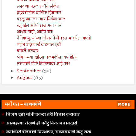
चीनची सलामी स्लाईसिग
लढवय्या पत्रकार गौरी लंकेश
ब्रह्मदेशातील वांशिक हिंसाचार
पहलू खानला न्याय मिळेल का?
ब्लू व्हेल आणि इस्लामचा गळ
आश्रय नाही, आरोप घ्या!
नैतिक मुल्यांच्या जोपासनेची इस्लाम अपेक्षा करतो
महान उद्देशाकडे वाटचाल हवी
चांगले संस्कार
भोपाळच्या खोट्या चकमकीला वर्ष होतेय
सरकारचे डोके ठिकाणावर आहे का?
September
(30)
►
August
(23)
►
मनोगत – वाचकांचे
MORE
विजय दर्डा यांनी एकदा तरी विचार करावा?
आत्महत्या रोखणे ही कौटुंबिक जबाबदारी
काश्मिरी पंडितांचे विस्थापन, सत्यामागचे कटू सत्य