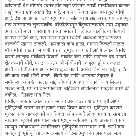
कोणताही देश तोपर्यंत स्वतंत्र होत नाही जोपर्यंत त्याची मानसिकता बदलत
नाही. भारत एक स्वतंत्र देश आहे, पण मानसिकता इंग्रजांच्या गुलामीची
आहे. देशाला ‘आपला देश’ म्हणण्याची बोलीभाषा आहे जरूर, पण वागणूक
मात्र साताऱ्याला लुटण्याचीच. बोफोर्सपासून बैतुलमालापर्यंत सारा भ्रष्टाचार.
आता देशी माल वापरावा याकरिता स्वदेशी चळवळ चालविल्या गेल्याचे
आपण पाहिले आहे, पण पाहतापाहता स्वदेशी चळवळ भ्रष्टाचाऱ्यांच्या
वाळवीने खाऊन टाकली. आजकाल काय झालं, माणसं विकली जातात.
मीच मोर्चा काढतो, मागणी करतो. तुम्हाला जगवतो आणि ज्याला विरोध
करतो त्यालाच मोर्चेकरी विकतो. पाकीट घेतो आणि आंदोलन बंद पाडतो.
शेतकऱ्यांचे मोर्चे, मराठा आरक्षणाचे मोर्चे याचे उदाहरण होऊ शकतात.
अशी चर्चा ऐकिवास आल्यानंतर दु:ख वाटते. असेच चिनी मालाचेही होईल
की काय याची भीती वाटते. ‘चिनी देव आणि भारताचा देव्हारा’ हे
समीकरण जोपर्यंत बदलत नाही तोपर्यंत आपण चीनवर विजय मिळवू
शकत नाही, मग या चीनीमालाच्या बहिष्कार आंदोलनात साधूसंत उतरो की
वकील... रिझल्ट मात्र निल!
चिनीदेव भारतात आला तरी कसा या प्रश्नाचे उत्तर शोधण्यापूर्वी आपण
मूर्तिपूजेची उत्पत्ती कशी झाली यावर विचार करू या. मूर्तिपूजा करणारे
मुळात सत्य नाकारणारी मानसिकता जोपासणारे लोक असतात. सत्याला
नाकारणे म्हणजे असत्याला सत्य म्हणून स्वीकारणे होय. असत्याला सत्य
समजूुन स्वीकारणारी मानसिकता मूर्तिपूजेचे उगमस्थान आहे. त्याशिवाय
भयातूनही मूर्तिपूजेचा उगम असल्याचे दिसते.म्हणजेच असत्याला सत्य