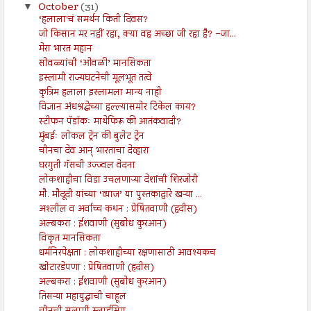
October
(31)
▼
‘हलाला'चं समर्थन किती दिवस?
जो किसान मर नहीं रहा, क्या वह अच्छा जी रहा है? –जा...
मेरा भारत महान
सोवळ्यांची ‘ओवळी’ मानसिकता
इस्लामी राज्यघटनेची मूलभूत तत्वे
कृत्रिम हलाला इस्लामला मान्य नाही
विज्ञान अंधश्रद्धेच्या हल्ल्यासमोर टिकेल काय?
स्टीफन पॅडॉकः माथेफिरू की आतंकवादी?
मुंबईः लोकल ट्रेन की बुलेट ट्रेन
चीनचा देव आन् भारताचा देव्हारा
घरगुती गॅसची उज्ज्वल वेदना
लोकशाहीचा विडा उचलणाऱ्या देशांची शिरजोरी
मौ. मौदूदी यांच्या ‘व्याज’ या पुस्तकाद्वारे खऱ्या ...
अश्लील व अर्वाच्च कथन : प्रेषितवाणी (हदीस)
अल्बकरा : ईशवाणी (सुबोध कुरआन)
विकृत मानसिकता
धर्मनिरपेक्षता : लोकशाहीच्या रक्षणासाठी आवश्यकच
खोटारडेपणा : प्रेषितवाणी (हदीस)
अल्बकरा : ईशवाणी (सुबोध कुरआन)
तिसऱ्या महायुद्धाची चाहूल