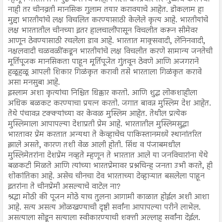
नाही तर चीनव्रती मानसिक गुलाम तयार करावयाचे आहेत. डोकलाम हा
मुद्दा भारतीयांचे लक्ष विचलित करण्यासाठी केलेले कृत्य आहे. भारतीयांचे
लक्ष भारतातील चीनच्या इतर हालचालींपासून विचलीत करून सीमेवर
आणून ठेवण्यासाठी रचलेला डाव आहे. भारतात माक्र्सवादी, लेनिनवादी,
नक्षलवादी चळवळींकडून भारतीयांचे लक्ष विचलीत करणे सामान्य जनतेची
मूर्तिपूजक मानसिकता पाहून मूर्तिपूजेत गुंतवून ठेवणे आणि अजगराने
हळूहळू आपली शिकार गिळंकृत करावी तसे भारताला गिळंकृत करावे
असा मनसुबा आहे.
इस्लाम अशा कृत्यांचा निश्चित धिक्कार करतो. आणि शुद्ध लोकशाहीला
अधिक बळकट करण्याचा प्रयत्न करतो. जगात बावन्न मुस्लिम देश आहेत.
तेथे पंचावन्न टक्क्यांच्या वर केवळ मुस्लिम आहेत. तेथील प्रत्येक
मुस्लिमाला आपापल्या देशाप्रती प्रेम आहे. भारतातील मुस्लिमसुद्धा
भारतावर प्रेम करतात अन्यथा ते केव्हाचेच पाकिस्तानमध्ये स्थानांतरित
झाले असते, कारण तशी वेळ आली होती. सिंध व पंजाबमधील
मुस्लिमेतरांना देशप्रेम नव्हते म्हणून ते भारतात आले या जनविचारांना येथे
बळकटी मिळते आणि त्यांच्या भारतप्रेमावर प्रश्नचिन्ह जनता उभी करते, ही
शोकांतिका आहे. असेच चीनचा देव भारताच्या देव्हाऱ्यात बसलेला पाहून
इतरांना ते चीनप्रेमी असल्याचे वाटेल ना?
श्रद्धा मोठी की पूजन मोठे याच तुलना आगामी काळात होईल अशी आशा
आहे. सत्य असत्य ओळखण्याची दृष्टी सर्वांना आपापल्या परीने लाभेल.
असत्याला सोडून सत्याला स्वीकारण्याची शक्ती अल्लाह सर्वांना देईल.