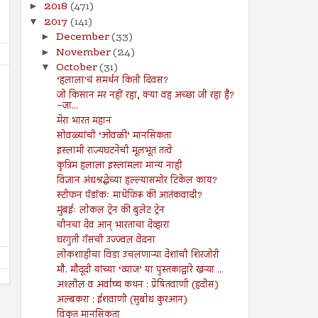
2018
(471)
►
2017
(141)
▼
December
(33)
►
November
(24)
►
October
(31)
▼
‘हलाला'चं समर्थन किती दिवस?
जो किसान मर नहीं रहा, क्या वह अच्छा जी रहा है?
–जा...
मेरा भारत महान
सोवळ्यांची ‘ओवळी’ मानसिकता
26
19
Jul
Jul
इस्लामी राज्यघटनेची मूलभूत तत्वे
2024
2024
कृत्रिम हलाला इस्लामला मान्य नाही
विज्ञान अंधश्रद्धेच्या हल्ल्यासमोर टिकेल काय?
सूरह बनीइस्राईल : : ईशवाणी (दिव्य
चोरी : : प्रेषितवाणी (हदीस)
कुरआन)
स्टीफन पॅडॉकः माथेफिरू की आतंकवादी?
Shodhan
7/19/2024
मुंबईः लोकल ट्रेन की बुलेट ट्रेन
Shodhan
7/26/2024
चीनचा देव आन् भारताचा देव्हारा
घरगुती गॅसची उज्ज्वल वेदना
लोकशाहीचा विडा उचलणाऱ्या देशांची शिरजोरी
मौ. मौदूदी यांच्या ‘व्याज’ या पुस्तकाद्वारे खऱ्या ...
अश्लील व अर्वाच्च कथन : प्रेषितवाणी (हदीस)
अल्बकरा : ईशवाणी (सुबोध कुरआन)
विकृत मानसिकता