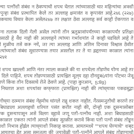
 पत्नींशी संबंध न ठेवण्याची शपथ घेतात त्यांच्यासाठी चार महिन्यांचा अवधी
पुन्हा संबंध प्रस्थापित केले तर अल्लाह क्षमावंत व कृपावंत आहे.२४६ (२२७)
ाकचाच विचार केला असेल२४७ तर लक्षात ठेवा अल्लाह सर्व काही ऐकणारा व
ंना तलाक दिली गेली असेल त्यांनी तीन ऋतुस्रावांपर्यंतच्या काळापर्यंत प्रतिक्षा
ासाठी हे वैध नाही की अल्लाहने त्यांच्या गर्भाशयांत जे काही घडविले आहे ते
यांनी मुळीच तसे करू नये, जर त्या अल्लाह आणि अंतिम दिनावर विश्वास ठेवीत
त्यांच्याशी संबंध सुधारण्यास तयार असतील तर ते या इद्दतच्या काळात त्यांना
त.२४९
ादी शपथ खाल्ली आणि नंतर त्याला कळले की या शपथेला तोडणेच योग्य आहे तर
दिले पाहिजे. शपथ तोडण्यासाठी प्रायश्चित मूल्‌य दहा दीनदुबùयांना पोटभर जेवू
 करणे किंवा तीन दिवसाचे रोजे ठेवणे आहे. (पाहा कुरआन, 5:89)
िघतात अशा शपथांवर कफ्‌फारा (प्रायश्चित) नाही की त्यांच्‌यावर पकडसुद्धा
ीच्‌या दरम्यान संबंध नेहमीच चांगले राहु शकत नाहीत. गैरसमजुतीची कारणे तर
िघाडाला अल्लाहची शरियत पसंत करीत नाही की, दोन्ही एक दुसऱ्यासोबत
रात एक दुसऱ्यापासून असे विलग व्‌हावे जणू पती-पत्नीच नाही. अशा बिघाडसाठी
काळात एकतर त्यांनी आपले संबंध सुरळीत करावे किंवा पती पत्नी संबंध तोडून
‌याशी निभाव होईल त्याच्‌याशी निकाह करावा. आयतमध्ये ""शपथ घेण्याचे'' शब्‌द
ा आयतचा हेतू असा समजला की ज्‌यावेळी पती-पत्नीने आपले संबंध तोडण्याची