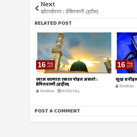
Next
खोटारडेपणा : प्रेषितवाणी (हदीस)
RELATED POST
16
09
Aug
Aug
2024
2024
ोहत असतो :
सूरह बनीइस्राईल : ईशवाणी (दिव्य कुरआन)
व्याज घेणे :
Shodhan
8/16/2024
Shodhan
POST A COMMENT