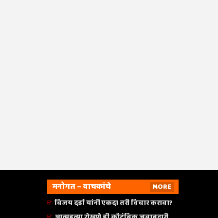
मनोगत – वाचकांचे
MORE
विजय दर्डा यांनी एकदा तरी विचार करावा?
आत्महत्या रोखणे ही कौटुंबिक जबाबदारी