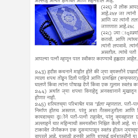
अल्लाह अत्यंत क्षमावंत आणि सहनशील आहे.
(२२६) जे लोक आपल्या
आहे.२४५ जर त्यांनी 
आणि जर त्यांनी तल
जाणणारा आहे.२४८
(२२८) ज्या ाqस्त्रया
करावी. आणि त्यांच्य
त्यांनी लपवावे. त्
असतील. त्यांचे पती 
आपल्या पत्नी म्हणून परत स्वीकार करण्याचे हक्कदार आहे
243) हदीस कथनाने माहीत होते की ज्‌या व्‌यक्तीने एख
त्याला शपथ तोडून दिली पाहिजे आणि प्रायश्चित (कफ्‌फारा) 
घालणे किंवा त्यांना पोषाख देणे किंवा एक गुलाम स्वतंत्र
244) अर्थात ज्‌या शपथा विनाहेतू अनवधानाने मुखातून न
होणार नाही.
245) शरियतच्‌या परिभाषेत यास "ईला' म्हणतात. पती-पत्न
निर्माण होतच असतात. परंतु अशा गैरसमजुतीला आणि ब
कायद्याच्‌या दृïीने पती-पत्नी राहावेत, परंतु व्‌यवहा
अल्लाहने चार महिन्याची समयसीमा निश्चित केली आहे. या 
टाकावेत जेणेकरून एक दुसऱ्यापासून स्वतंत्र होऊन ज्‌याच्
वापरले आहे. यासाठी हनफी आणि शाफई धर्मशास्त्रींनी य