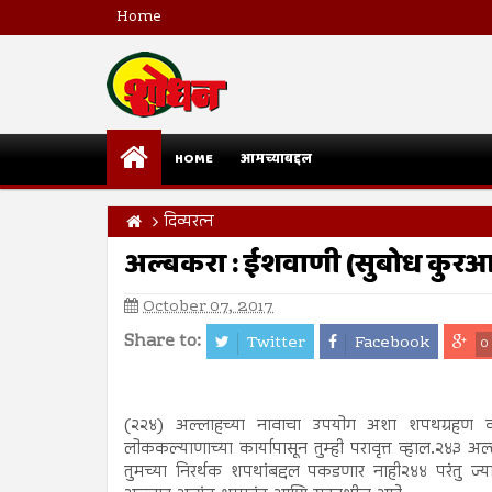
Home
HOME
आमच्याबद्दल
दिव्यरत्न
अल्बकरा : ईशवाणी (सुबोध कुर
October 07, 2017
Share to:
Twitter
Facebook
0
(२२४) अल्लाहच्या नावाचा उपयोग अशा शपथग्रहण क
लोककल्याणाच्या कार्यापासून तुम्ही परावृत्त व्हाल.२४३ 
तुमच्या निरर्थक शपथांबद्दल पकडणार नाही२४४ परंतु ज्य