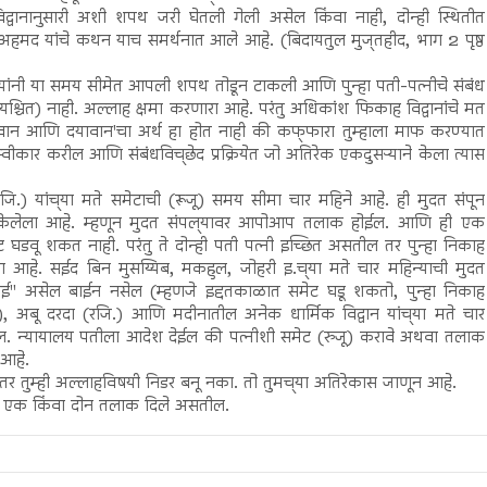
द्वानानुसारी अशी शपथ जरी घेतली गेली असेल किंवा नाही, दोन्ही स्थितीत
अहमद यांचे कथन याच समर्थनात आले आहे. (बिदायतुल मुज्‌तहीद, भाग 2 पृष्ठ
 त्यांनी या समय सीमेत आपली शपथ तोडून टाकली आणि पुन्हा पती-पत्नीचे संबंध
रायश्चित) नाही. अल्लाह क्षमा करणारा आहे. परंतु अधिकांश फिकाह विद्वानांचे मत
ावान आणि दयावान'चा अर्थ हा होत नाही की कफ्‌फारा तुम्हाला माफ करण्यात
ीकार करील आणि संबंधविच्‌छेद प्रक्रियेत जो अतिरेक एकदुसऱ्याने केला त्यास
.) यांच्‌या मते समेटाची (रूजू) समय सीमा चार महिने आहे. ही मुदत संपून
्चिय केलेला आहे. म्हणून मुदत संपल्‌यावर आपोआप तलाक होईल. आणि ही एक
 घडवू शकत नाही. परंतु ते दोन्ही पती पत्नी इच्छित असतील तर पुन्हा निकाह
 आहे. सईद बिन मुसय्यिब, मकहुल, जोहरी इ.च्‌या मते चार महिन्याची मुदत
'' असेल बाईन नसेल (म्हणजे इद्दतकाळात समेट घडू शकतो, पुन्हा निकाह
अबू दरदा (रजि.) आणि मदीनातील अनेक धार्मिक विद्वान यांच्‌या मते चार
होईल. न्यायालय पतीला आदेश देईल की पत्नीशी समेट (रुजू) करावे अथवा तलाक
 आहे.
े तर तुम्ही अल्लाहविषयी निडर बनू नका. तो तुमच्‌या अतिरेकास जाणून आहे.
ीला एक किंवा दोन तलाक दिले असतील.