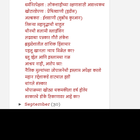
धर्मनिरपेक्षता : लोकशाहीच्या रक्षणासाठी आवश्यकच
खोटारडेपणा : प्रेषितवाणी (हदीस)
अल्बकरा : ईशवाणी (सुबोध कुरआन)
तिसऱ्या महायुद्धाची चाहूल
चीनची सलामी स्लाईसिग
लढवय्या पत्रकार गौरी लंकेश
ब्रह्मदेशातील वांशिक हिंसाचार
पहलू खानला न्याय मिळेल का?
ब्लू व्हेल आणि इस्लामचा गळ
आश्रय नाही, आरोप घ्या!
नैतिक मुल्यांच्या जोपासनेची इस्लाम अपेक्षा करतो
महान उद्देशाकडे वाटचाल हवी
चांगले संस्कार
भोपाळच्या खोट्या चकमकीला वर्ष होतेय
सरकारचे डोके ठिकाणावर आहे का?
September
(30)
►
August
(23)
►