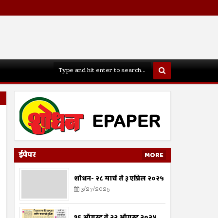
ईपेपर
MORE
शोधन- २८ मार्च ते ३ एप्रिल २०२५
3/27/2025
१६ ऑगस्ट ते २२ ऑगस्ट २०२४