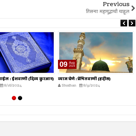
Previous
तिसऱ्या महायुद्धाची चाहूल
26
Jul
2024
 प्रेषितवाणी (हदीस)
मोजमापात तफावत करणे : प्रेषितवाणी
(हदीस)
8/9/2024
Shodhan
7/26/2024