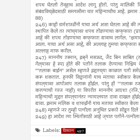
शपथ घेतली तेव्‌हाच आदेश लागू होतो. परंतु मालिकी वि
संबंधविच्‌छेदसाठी समयसीमा चार महिन्याचीच आहे. इमाम 
88)
246) काही धर्मशास्त्रींनी याचा अर्थ असा घेतला आहे की
स्थापित केले तर त्यांच्‌यावर शपथ तोडण्याचा कफ्‌फारा (प्
आहे की शपथ तोडण्याचा कफ्‌फारा द्यावाच लागेल. "क्षम
आला. याचा अर्थ असा आहे, की अल्लाह तुमचा कफ्‌फारा स्व
अल्लाह माफ करील.
247) माननीय उस्मान, इब्‌ने मसऊद, जैद बिन साबित (रजि
गेल्‌यावर हे स्पï होते की पतीने तलाक देण्याचा निश
""तलाक बाईन'' असेल म्हणजे इद्दतच्‌या काळात पती समेट
करू शकतात. हनफी विद्वानांनी याच मताचा स्वीकार केला
संपल्‌यावर आपोआप तलाक होईल. परंतु ही ""तलाक रजई
करण्याची गरज नाही) या विपरीत माननीय आएशा (रजि.), 
महिन्याची मुद्दत संपल्‌यानंतर न्यायालयात दावा दाखल 
द्यावा. इमाम मलिक व शाफईंनी याच मताचा स्वीकार केला
248) म्हणजे जर तुम्ही पत्नीला अनुचित प्रकारे सोडून दिल
249) हा आदेश त्या स्थितीसाठी आहे ज्‌यात पतीने-पत्न
Labels:
दिव्यरत्न
497