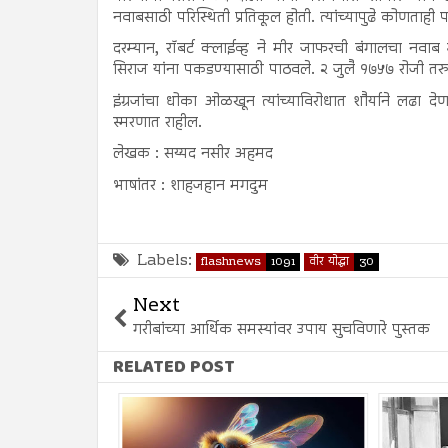
नवाबसाठी परिस्थिती प्रतिकूल होती. त्यांच्यापुढे कोणताही
दरम्यान, रॉबर्ट क्लाईव्ह ने मीर जाफरची बंगालचा नवा
सिराज यांना पकडण्यासाठी पाठवले. २ जुलै १७५७ रोजी तर
इंग्रजांचा धोका ओळखून त्यांच्याविरोधात शौर्याने लढा 
स्मरणात राहील.
लेखक : सय्यद नसीर अहमद
भाषांतर : शाहजहान मगदुम
Labels:
flashnews
1091
वीर योद्धा
30
Next
गरीबांच्या आर्थिक समस्यांवर उपाय सुचविणारे पुस्तक
RELATED POST