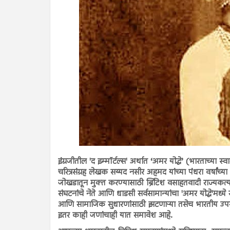
इंग्रजीतील 'द इम्मॉर्टल्स' अर्थात ‘अमर योद्धे’ (भारताच्या स्व
चरित्रसंग्रह लेखक सय्यद नसीर अहमद यांच्या पंधरा वर्षांच्
जोखडातून मुक्त करण्यासाठी ब्रिटिश वसाहतवादी राज्यकर्त्यांवि
संघटनांचे नेते आणि धाडसी सर्वसामान्यांचा 'अमर योद्धे'मध्
आणि सामाजिक सुधारणांसाठी झटणाऱ्या तसेच भारतीय उप
इतर काही जणांचाही यात समावेश आहे.