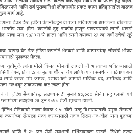
वय आणि सलोखा साधण्यासाठी केलेले कोणतेही सकारात्मक प्रयत्न इष्ट आहेत.
विस्तरपणे आणि सर्व पुराव्यानिशी लोकांसमोर प्रकट करून इतिहासातील वास्तव
त्य मार्ग आहे.
डणाऱ्या इंग्रज ईस्ट इंडिया कंपनीकडून देशाच्या भवितव्याला असलेल्या धोक्याचा
रतीय राजा होता. कंपनीचे दुष्ट डावपेच हाणून पाडण्यासाठी त्यांनी धाडसी
 यांचा जन्म १७३३ मध्ये झाला आणि त्यांनी वयाच्या २३ व्या वर्षी सत्तेची सूत्रे
्रासाचा फायदा घेत ईस्ट इंडिया कंपनीने शेतकरी आणि व्यापाऱ्यांसह लोकांचे शोषण
लण्यासाठी पुढाकार घेतला.
्या वृत्तीमुळे त्यांना मोठी किंमत मोजावी लागली जी भारताच्या भवितव्यासाठी
ासिती बेगम, तिचा दत्तक मुलगा शौकत जंग आणि त्याचा समर्थक व दिवाण राज
 व त्यांचे काका मीर जाफर, प्रभावशाली व्यापारी माणिक चंद, अमीरचंद आणि
ी सत्ता उलथवून टाकण्याचा कट रचला होता.
ते ब्रिटिश सैन्याविरुद्ध लढण्यासाठी सुमारे ५०,००० सैनिकांसह प्लासी येथे
ा प्लासीच्या लढाईला २३ जून १७५७ रोजी सुरुवात झाली.
्रिटिश सैनिकांची संख्या केवळ ९५० होती. परंतु विश्वासघातकी प्रमुख सेनापती
या कंपनीच्या सैन्याला मदत करण्यासाठी नवाब सिराज-उद-दौला यांना युद्धाच्या
लागले आणि ते २४ जून रोजी राजधानी मुर्शिदाबादला परतले. तिथेही तरुण