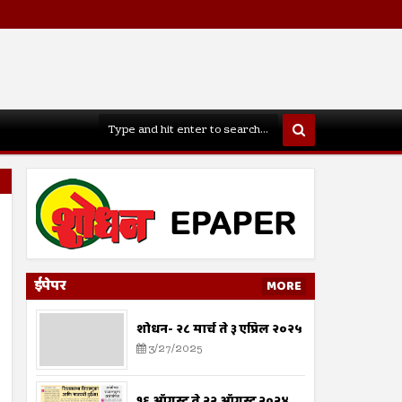
ईपेपर
MORE
शोधन- २८ मार्च ते ३ एप्रिल २०२५
3/27/2025
१६ ऑगस्ट ते २२ ऑगस्ट २०२४