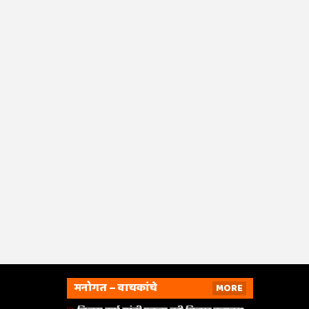
मनोगत – वाचकांचे
MORE