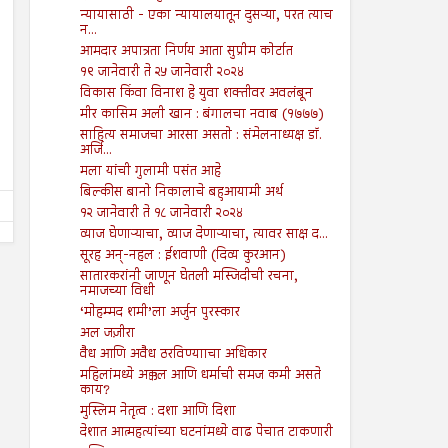
न्यायासाठी - एका न्यायालयातून दुसऱ्या, परत त्याच
न...
16
09
आमदार अपात्रता निर्णय आता सुप्रीम कोर्टात
Aug
Aug
2024
2024
१९ जानेवारी ते २५ जानेवारी २०२४
विकास किंवा विनाश हे युवा शक्तीवर अवलंबून
राजरोस आरोपांची चिखलफेकीने
तरुण नेतृत्वाचा अभाव अमेरिकेच
मीर कासिम अली खान : बंगालचा नवाब (१७७७)
नैतिकतेची तोडफोड, निव्वळ गलथान
अधोगतीस कारणीभूत ठरू शकत
राजकारणामुळे जनसेवेचा बट्ट्याबोळ...!
साहित्य समाजचा आरसा असतो : संमेलनाध्यक्ष डॉ.
Shodhan
8/16/2024
Shodhan
8/9/2024
अर्जि...
मला यांची गुलामी पसंत आहे
बिल्कीस बानो निकालाचे बहुआयामी अर्थ
१२ जानेवारी ते १८ जानेवारी २०२४
व्याज घेणाऱ्याचा, व्याज देणाऱ्याचा, त्यावर साक्ष द...
सूरह अन्-नहल : ईशवाणी (दिव्य कुरआन)
सातारकरांनी जाणून घेतली मस्जिदीची रचना,
नमाजच्या विधी
‘मोहम्मद शमी’ला अर्जुन पुरस्कार
अल जज़ीरा
वैध आणि अवैध ठरविण्यााचा अधिकार
महिलांमध्ये अक्कल आणि धर्माची समज कमी असते
काय?
मुस्लिम नेतृत्व : दशा आणि दिशा
देशात आत्महत्यांच्या घटनांमध्ये वाढ पेचात टाकणारी