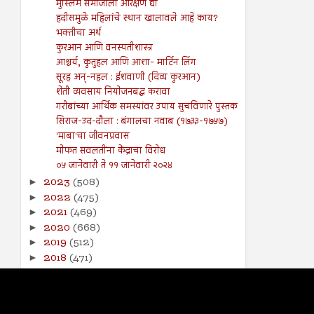
मुस्लिम समाजाला आरक्षण द्या
हदीसमुळे महिलांचे स्थान खालावले आहे काय?
भक्तीचा अर्थ
कुरआन आणि वनस्पतीशास्त्र
आश्चर्य, कुतुहल आणि आशा- मार्टिन लिंग
सूरह अन्-नहल : ईशवाणी (दिव्य कुरआन)
शेती व्यवसाय नियोजनबद्ध करावा
गरीबांच्या आर्थिक समस्यांवर उपाय सुचविणारे पुस्तक
सिराज-उद-दौला : बंगालचा नवाब (१७३३-१७५७)
'माबा'चा जीवनप्रवास
मोफत सवलतींना केंद्राचा विरोध
०५ जानेवारी ते ११ जानेवारी २०२४
2023
(508)
►
2022
(475)
►
2021
(469)
►
2020
(668)
►
2019
(512)
►
2018
(471)
►
2017
(141)
►