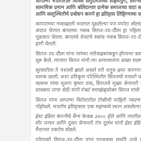
आपल्या भारतातील विविध समुदायांमध्ये सहिष्णुता, समन्
सामायिक प्रयत्न आणि बलिदानात प्रत्येक समाजाचा वाटा स
आणि वस्तुस्थितीचे प्रबोधन करणे हा इतिहास लिहिण्याचा स्तु
व्यापाराच्या नावाखाली भारतात घुसलेल्या पण मर्यादा ओलां
अंदाज घेणारा बंगालचा नवाब सिराज-उद-दौला हा पहिला भा
पुढाकार घेतला. बंगालचे शेवटचे स्वतंत्र नवाब सिराज-उद-दौला
हाती घेतली.
सिराज-उद-दौला यांना त्यांच्या नातेवाइकांकडून होणाऱ्या त
सुरू केले. त्यानंतर सिराज यांनी त्या अत्याचारांना आळा घा
सुरवातीला ते यशस्वी झाले असले तरी शत्रूस क्षमा करण्याच
घातक ठरली. अशा प्रतिकूल परिस्थितीत सिराजची मावशी घ
वल्लभ यांचा मुलगा कृष्ण दास, सिराजचे मुख्य सेनापती
सावकार जगत सेठी यांनी रॉबर्ट क्लाईव्हसोबत सिराज यांच
सिराज यांना आपल्या विरोधातील टोळीची माहिती नसल्याने 
पोहोचले. भारतीय इतिहासात एक महत्त्वाचे स्थान असलेल्य
ईस्ट इंडिया कंपनीचे सैन्य केवळ ३२०० होते आणि त्यातील ब
मीर जाफर आणि दुसरा सेनापती रॉय दुर्लभ यांनी ईस्ट इंडि
मैदानात एकटेच सोडले.
परिणामी सिराज-उद-दौला यांना पराभवास सामोरे जावे 