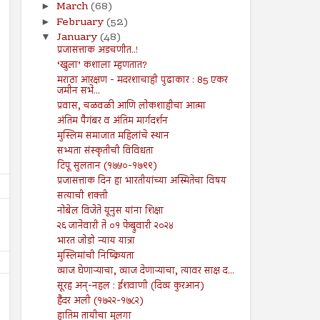
March
(68)
►
February
(52)
►
January
(48)
▼
प्रजासत्ताक अडचणीत..!
‘खुला’ कशाला म्हणतात?
मराठा आरक्षण - मदरशाचाही पुढाकार : 85 एकर
जमीन सभे...
प्रवास, चळवळी आणि लोकशाहीचा आत्मा
अंतिम पैगंबर व अंतिम मार्गदर्शन
मुस्लिम समाजात महिलांचे स्थान
सभ्यता संस्कृतीची विविधता
टिपू सुलतान (१७५०-१७९९)
प्रजासत्ताक दिन हा भारतीयांच्या अस्मितेचा विषय
सत्याची शक्ती
नोबेल विजेते यूनुस यांना शिक्षा
२६ जानेवारी ते ०१ फेब्रुवारी २०२४
भारत जोडो न्याय यात्रा
मुस्लिमांची निष्क्रियता
व्याज घेणाऱ्याचा, व्याज देणाऱ्याचा, त्यावर साक्ष द...
सूरह अन्-नहल : ईशवाणी (दिव्य कुरआन)
हैदर अली (१७२२-१७८२)
हातिम तायीचा मुलगा