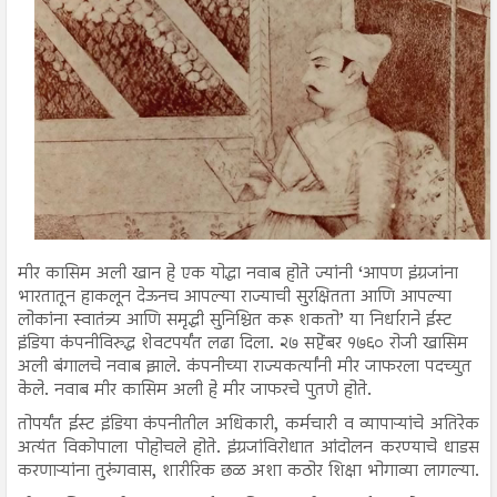
मीर कासिम अली खान हे एक योद्धा नवाब होते ज्यांनी ‘आपण इंग्रजांना
भारतातून हाकलून देऊनच आपल्या राज्याची सुरक्षितता आणि आपल्या
लोकांना स्वातंत्र्य आणि समृद्धी सुनिश्चित करू शकतो’ या निर्धाराने ईस्ट
इंडिया कंपनीविरुद्ध शेवटपर्यंत लढा दिला. २७ सप्टेंबर १७६० रोजी खासिम
अली बंगालचे नवाब झाले. कंपनीच्या राज्यकर्त्यांनी मीर जाफरला पदच्युत
केले. नवाब मीर कासिम अली हे मीर जाफरचे पुतणे होते.
तोपर्यंत ईस्ट इंडिया कंपनीतील अधिकारी, कर्मचारी व व्यापाऱ्यांचे अतिरेक
अत्यंत विकोपाला पोहोचले होते. इंग्रजांविरोधात आंदोलन करण्याचे धाडस
करणाऱ्यांना तुरुंगवास, शारीरिक छळ अशा कठोर शिक्षा भोगाव्या लागल्या.