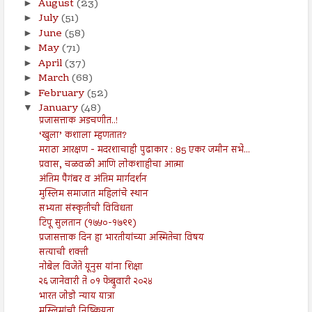
August
(23)
►
July
(51)
►
June
(58)
►
May
(71)
►
April
(37)
►
March
(68)
►
February
(52)
►
January
(48)
▼
प्रजासत्ताक अडचणीत..!
‘खुला’ कशाला म्हणतात?
मराठा आरक्षण - मदरशाचाही पुढाकार : 85 एकर जमीन सभे...
प्रवास, चळवळी आणि लोकशाहीचा आत्मा
अंतिम पैगंबर व अंतिम मार्गदर्शन
मुस्लिम समाजात महिलांचे स्थान
सभ्यता संस्कृतीची विविधता
टिपू सुलतान (१७५०-१७९९)
प्रजासत्ताक दिन हा भारतीयांच्या अस्मितेचा विषय
सत्याची शक्ती
नोबेल विजेते यूनुस यांना शिक्षा
२६ जानेवारी ते ०१ फेब्रुवारी २०२४
भारत जोडो न्याय यात्रा
मुस्लिमांची निष्क्रियता