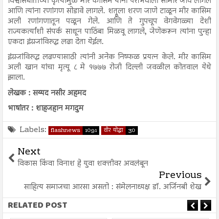
विश्वासघाताच्या कृत्यामुळे मीर कासिम यांना पराभवाला सामोरे जावे लागले
आणि त्यांना रणांगण सोडावे लागले. शत्रूला शरण जाणे टाळून मीर कासिम
अली रणांगणातून पळून गेले. आणि ते गुपचूप वेगवेगळ्या देशी
राज्यकर्त्यांशी संपर्क साधून पाठिंबा मिळवू लागले, जेणेकरून त्यांना पुन्हा
एकदा इंग्रजांविरुद्ध लढा देता येईल.
इंग्रजांविरुद्ध लढण्यासाठी त्यांनी अनेक निष्फळ प्रयत्न केले. मीर कासिम
अली खान यांचा मृत्यू ८ मे १७७७ रोजी दिल्ली जवळील कोतवाल येथे
झाला.
लेखक : सय्यद नसीर अहमद
भाषांतर : शाहजहान मगदुम
Labels:
flashnews
1091
वीर योद्धा
30
Next
विकास किंवा विनाश हे युवा शक्तीवर अवलंबून
Previous
साहित्य समाजचा आरसा असतो : संमेलनाध्यक्ष डॉ. अर्जिनबी शेख
RELATED POST