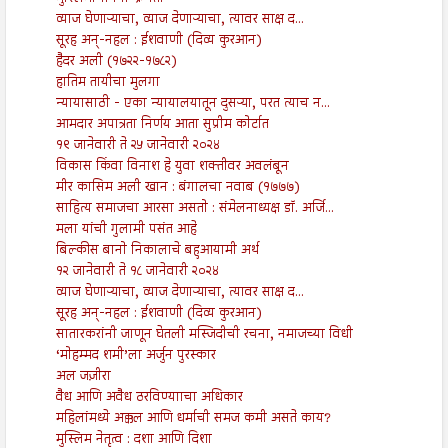
व्याज घेणाऱ्याचा, व्याज देणाऱ्याचा, त्यावर साक्ष द...
सूरह अन्-नहल : ईशवाणी (दिव्य कुरआन)
हैदर अली (१७२२-१७८२)
हातिम तायीचा मुलगा
न्यायासाठी - एका न्यायालयातून दुसऱ्या, परत त्याच न...
आमदार अपात्रता निर्णय आता सुप्रीम कोर्टात
१९ जानेवारी ते २५ जानेवारी २०२४
विकास किंवा विनाश हे युवा शक्तीवर अवलंबून
मीर कासिम अली खान : बंगालचा नवाब (१७७७)
साहित्य समाजचा आरसा असतो : संमेलनाध्यक्ष डॉ. अर्जि...
मला यांची गुलामी पसंत आहे
बिल्कीस बानो निकालाचे बहुआयामी अर्थ
१२ जानेवारी ते १८ जानेवारी २०२४
व्याज घेणाऱ्याचा, व्याज देणाऱ्याचा, त्यावर साक्ष द...
सूरह अन्-नहल : ईशवाणी (दिव्य कुरआन)
सातारकरांनी जाणून घेतली मस्जिदीची रचना, नमाजच्या विधी
‘मोहम्मद शमी’ला अर्जुन पुरस्कार
अल जज़ीरा
वैध आणि अवैध ठरविण्यााचा अधिकार
महिलांमध्ये अक्कल आणि धर्माची समज कमी असते काय?
मुस्लिम नेतृत्व : दशा आणि दिशा