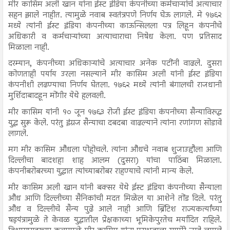
मीर कासिम अली खान यांना ईस्ट इंडिया कंपनीच्या कर्मचाऱ्यांचे अत्याचार
सहन झाले नाहीत. त्यामुळे नवाब स्वतंत्रपणे निर्णय घेऊ लागले. मे १७६२
मध्ये त्यांनी ईस्ट इंडिया कंपनीच्या काऊन्सिलला पत्र लिहून कंपनीचे
अधिकारी व कर्मचाऱ्यांच्या अत्याचाराचा निषेध केला. पण प्रतिसाद
मिळाला नाही.
दरम्यान, कंपनीच्या अधिकाऱ्यांचे अत्याचार अनेक पटींनी वाढले. दुसरा
कोणताही पर्याय उरला नसल्याने मीर कासिम अली यांनी ईस्ट इंडिया
कंपनीशी लढण्याचा निर्णय घेतला. १७६२ मध्ये त्यांनी बंगालची राजधानी
मुर्शिदाबादहून मोंगीर येथे हलवली.
मीर कासिम यांनी १० जून १७६३ रोजी ईस्ट इंडिया कंपनीच्या सैन्याविरुद्ध
युद्ध सुरू केले. परंतु इंग्रज सैन्याचा दबदबा वाढल्याने त्यांना रणांगण सोडावे
लागले.
मग मीर कासिम औधला पोहोचले. त्यांना औधचे नवाब शुजाउद्दौला आणि
दिल्लीचा बादशहा शाह आलम (दुसरा) यांचा पाठिंबा मिळाला.
कंपनीबरोबरच्या युद्धात त्यांच्याबरोबर राहण्याचे त्यांनी मान्य केले.
मीर कासिम अली खान यांनी बक्सर येथे ईस्ट इंडिया कंपनीच्या सैन्याला
औध आणि दिल्लीच्या सैनिकांची मदत मिळेल या आशेने तोंड दिले. परंतु
औध व दिल्लीचे सैन्य पुढे आले नाही आणि ब्रिटिश राज्यकर्त्यांच्या
षड़यंत्रामुळे ते केवळ युद्धातील प्रेक्षकाच्या भूमिकेपुरतेच मर्यादित राहिले.