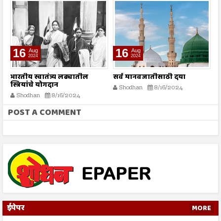
16
16
Aug
Aug
2024
2024
भारतीय स्वातंत्र्य लढ्यातील
सर्व मानवजातीसाठी दया
र
स्त्रियांचे योगदान
न
Shodhan
8/16/2024
ग
Shodhan
8/16/2024
बट
POST A COMMENT
ईपेपर
MORE