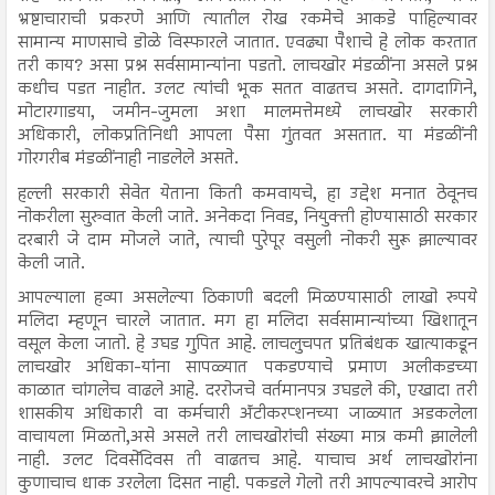
भ्रष्टाचाराची प्रकरणे आणि त्यातील रोख रकमेचे आकडे पाहिल्यावर
सामान्य माणसाचे डोळे विस्फारले जातात. एवढ्या पैशाचे हे लोक करतात
तरी काय? असा प्रश्न सर्वसामान्यांना पडतो. लाचखोर मंडळींना असले प्रश्न
कधीच पडत नाहीत. उलट त्यांची भूक सतत वाढतच असते. दागदागिने,
मोटारगाडया, जमीन-जुमला अशा मालमत्तेमध्ये लाचखोर सरकारी
अधिकारी, लोकप्रतिनिधी आपला पैसा गुंतवत असतात. या मंडळींनी
गोरगरीब मंडळींनाही नाडलेले असते.
हल्ली सरकारी सेवेत येताना किती कमवायचे, हा उद्देश मनात ठेवूनच
नोकरीला सुरुवात केली जाते. अनेकदा निवड, नियुक्ती होण्यासाठी सरकार
दरबारी जे दाम मोजले जाते, त्याची पुरेपूर वसुली नोकरी सुरू झाल्यावर
केली जाते.
आपल्याला हव्या असलेल्या ठिकाणी बदली मिळण्यासाठी लाखो रुपये
मलिदा म्हणून चारले जातात. मग हा मलिदा सर्वसामान्यांच्या खिशातून
वसूल केला जातो. हे उघड गुपित आहे. लाचलुचपत प्रतिबंधक खात्याकडून
लाचखोर अधिका-यांना सापळ्यात पकडण्याचे प्रमाण अलीकडच्या
काळात चांगलेच वाढले आहे. दररोजचे वर्तमानपत्र उघडले की, एखादा तरी
शासकीय अधिकारी वा कर्मचारी ॲंटीकरप्शनच्या जाळ्यात अडकलेला
वाचायला मिळतो,असे असले तरी लाचखोरांची संख्या मात्र कमी झालेली
नाही. उलट दिवसेंदिवस ती वाढतच आहे. याचाच अर्थ लाचखोरांना
कुणाचाच धाक उरलेला दिसत नाही. पकडले गेलो तरी आपल्यावरचे आरोप