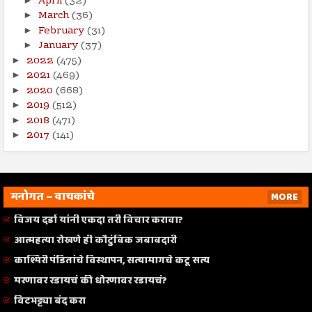
April
(32)
March
(36)
►
February
(31)
►
January
(37)
►
2022
(475)
►
2021
(469)
►
2020
(668)
►
2019
(512)
►
2018
(471)
►
2017
(141)
►
मनोगत – वाचकांचे
MORE
विजय दर्डा यांनी एकदा तरी विचार करावा?
आत्महत्या रोखणे ही कौटुंबिक जबाबदारी
काश्मिरी पंडितांचे विस्थापन, सत्यामागचे कटू सत्य
मरणावर रडायचं की धोरणावर रडायचं?
विटभट्ट्या बंद करा