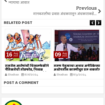
न्यायाचा आवाज
Previous
मानवजातीचा प्रवास अंधकारातून अंधकाराकडे...
RELATED POST
09
09
Aug
Aug
2024
2024
ीने
तरुण नेतृत्वाचा अभाव अमेरिकेच्या
आपत्तीग्रस्त शेतकऱ्यांच्या पाठीशी
अधोगतीस कारणीभूत ठरू शकतो?
सरकारने खंबीरपणे उभे राहावे...!
वेचा
Shodhan
8/9/2024
Shodhan
8/9/2024
POST A COMMENT