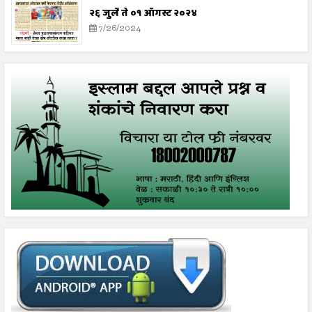
२६ जुलै ते ०१ ऑगस्ट २०२४
7/26/2024