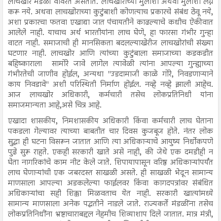
लाचखोर मंडळी वावरत असतात. लाचखोराच्या मुलाशी अथवा मुलीशी लग्न
करू नये. अथवा लाचखोराच्या कुटुंबाशी कोणत्याच प्रकारचे संबंध ठेवू नये,
अशा प्रकारचा फतवा एखाद्या जात पंचायतीने काढल्याचे कधीच ऐकीवात
आलेले नाही. याचाच अर्थ भारतीयांना लाच घेणे, हा फारसा गंभीर गुन्हा
वाटत नाही. समाजाची ही मानसिकता बदलल्याखेरीज लाचखोरांची संख्या
घटणार नाही. लाचखोर आणि त्यांच्या कुटुंबाला समाजाच्या कडकडीत
बहिष्काराला सामोरे जावे लागेल त्यावेळी त्यांना आपल्या गुन्ह्याच्या
गंभीरतेची जाणीव होईल, अन्यथा "उडदामाजी काळे गोरे, निवडणाऱ्याने
काय निवडावे" अशी परिस्थिती निर्माण होईल. नव्हे नव्हे झाली आहेच.
आज लाचखोर अधिकारी, कर्मचारी तसेच लोकप्रतिनिधी यांना
समाजमान्यता आहे,असे चित्र आहे.
एखादा शासकीय, निमशासकीय अधिकारी किंवा कर्मचारी लाच घेताना
पकडला गेल्यावर त्याच्या बाबतीत चार दिवस कुजबूज होते. नंतर लोक
सुद्धा ही घटना विसरून जातात आणि त्या अधिकाऱ्याचे आयुष्य निर्धोकपणे
पुढे सुरू राहते. एकही सरकारी खाते असे नाही, की जेथे एक दमडीही न
घेता नागरिकांचे काम नीट केले जाते. शिपायापासून वरिष्ठ अधिकाऱ्यांपर्यंत
लाच घेणाऱ्यांची एक जबरदस्त साखळी असते. ही साखळी भेदून सामान्य
माणसाला आपल्या अडकलेल्या फाईलवर किंवा कागदपत्रांवर संबंधित
अधिकाऱ्यांचा सही शिक्का मिळवताच येत नाही. सरकारी खात्यांमध्ये
सामान्य माणसाला अनेक पद्धतीने नाडले जाते. राज्यकर्ते मंडळींना तसेच
लोकप्रतिनिधींना भ्रष्टाचाराबद्दल नेहमीच शिव्याशाप दिले जातात. मात्र मंत्री,