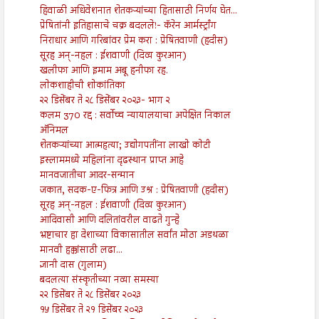
हिवाळी अधिवेशनात शेतकऱ्यांच्या हितासाठी निर्णय घेत...
प्रेषितांनी इतिहासाचे चक्र बदलले!- कॅरेन आर्मस्ट्राँग
निराधार आणि गरिबांवर प्रेम करा : प्रेषितवाणी (हदीस)
सूरह अन्-नहल : ईशवाणी (दिव्य कुरआन)
खलीफा आणि इमाम अबू हनीफा रह.
लोकशाहीची शोकांतिका
२२ डिसेंबर ते २८ डिसेंबर २०२३- भाग २
कलम 370 रद्द : सर्वोच्च न्यायालयाचा अपेक्षित निकाल
अ‍ॅनिमल
शेतकऱ्यांच्या आत्महत्या; उद्योगपतींना लाखो कोटी
इस्लाममध्ये महिलांना दृढस्थान प्राप्त आहे
मानवजातीचा आदर-सन्मान
जकात, सदक-ए-फित्र आणि उश्र : प्रेषितवाणी (हदीस)
सूरह अन्-नहल : ईशवाणी (दिव्य कुरआन)
आदिवासी आणि दलितांवरील वाढते गुन्हे
भ्रष्टाचार हा देशाच्या विकासातील सर्वांत मोठा अडथळा
मानवी हक्कांसाठी लढा...
ज्ञानी दास (गुलाम)
बदलत्या संस्कृतीच्या नव्या समस्या
२२ डिसेंबर ते २८ डिसेंबर २०२३
१५ डिसेंबर ते २१ डिसेंबर २०२३