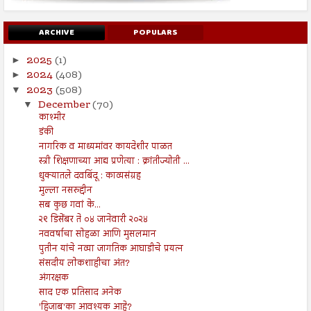
ARCHIVE
POPULARS
2025
(1)
►
2024
(408)
►
2023
(508)
▼
December
(70)
▼
काश्मीर
डंकी
नागरिक व माध्यमांवर कायदेशीर पाळत
स्त्री शिक्षणाच्या आद्य प्रणेत्या : क्रांतीज्योती ...
धुक्यातले दवबिंदू : काव्यसंग्रह
मुल्ला नसरुद्दीन
सब कुछ गवां के...
२९ डिसेंबर ते ०४ जानेवारी २०२४
नववर्षाचा सोहळा आणि मुसलमान
पुतीन यांचे नव्या जागतिक आघाडीचे प्रयत्न
संसदीय लोकशाहीचा अंत?
अंगरक्षक
साद एक प्रतिसाद अनेक
'हिजाब'का आवश्यक आहे?