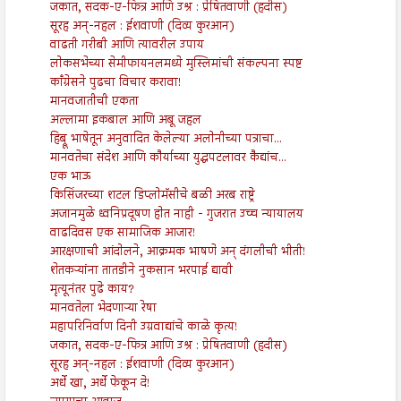
जकात, सदक-ए-फित्र आणि उश्र : प्रेषितवाणी (हदीस)
सूरह अन्-नहल : ईशवाणी (दिव्य कुरआन)
वाढती गरीबी आणि त्यावरील उपाय
लोकसभेच्या सेमीफायनलमध्ये मुस्लिमांची संकल्पना स्पष्ट
काँग्रेसने पुढचा विचार करावा!
मानवजातीची एकता
अल्लामा इकबाल आणि अबू जहल
हिब्रू भाषेतून अनुवादित केलेल्या अलोनीच्या पत्राचा...
मानवतेचा संदेश आणि कौर्याच्या युद्धपटलावर कैद्यांच...
एक भाऊ
किसिंजरच्या शटल डिप्लोमॅसीचे बळी अरब राष्ट्रे
अजानमुळे ध्वनिप्रदूषण होत नाही - गुजरात उच्च न्यायालय
वाढदिवस एक सामाजिक आजार!
आरक्षणाची आंदोलने, आक्रमक भाषणे अन् दंगलीची भीती!
शेतकऱ्यांना तातडीने नुकसान भरपाई द्यावी
मृत्यूनंतर पुढे काय?
मानवतेला भेदणाऱ्या रेषा
महापरिनिर्वाण दिनी उग्रवाद्यांचे काळे कृत्य!
जकात, सदक-ए-फित्र आणि उश्र : प्रेषितवाणी (हदीस)
सूरह अन्-नहल : ईशवाणी (दिव्य कुरआन)
अर्धे खा, अर्धे फेकून दे!