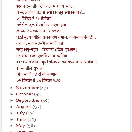
न्यायाचा आवाज
भ्रष्टाचारमुक्तीसाठी जालीम उपाय हवा...!
मानवजातीचा प्रवास अंधकारातून अंधकाराकडे...
०८ डिसेंबर ते १४ डिसेंबर
सत्तेतील जुलमी रचनेवर अंकुश हवा
खेळात राजकारणाचा शिरकाव!
घटते मूल्याधिष्ठित राजकारण समाज, राज्यव्यवस्थेसाठी...
जकात, सदक-ए-फित्र आणि उश्र
सूरह अन्-नहल : ईशवाणी (दिव्य कुरआन)
नक्षत्रांचा मळा फुलविणाऱ्या कविता
भारतीय संविधान कृतीशीलपणे राबविण्यासाठी प्रत्येक न...
डोळ्यातील शुभ्र रंग
सिंह आणि गड दोन्ही जाणार!
०१ डिसेंबर ते ०७ डिसेंबर २०२३
November
(47)
►
October
(41)
►
September
(50)
►
August
(37)
►
July
(42)
►
June
(49)
►
May
(36)
►
►