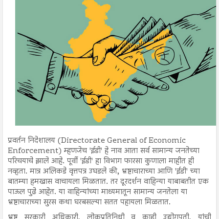
प्रवर्तन निदेशालय (Directorate General of Economic
Enforcement) म्हणजेच 'ईडी' हे नाव आता सर्व सामान्य जनतेच्या
परिचयाचे झाले आहे. पूर्वी 'ईडी' हा विभाग फारसा कुणाला माहीत ही
नव्हता. मात्र अलिकडे वृत्तपत्र उघडले की, भ्रष्टाचाराच्या आणि 'ईडी' च्या
बातम्या हमखास वाचायला मिळतात. तर दूरदर्शन वाहिन्या याबाबतीत एक
पाऊल पुढे आहेत. या वाहिन्यांच्या माध्यमातून सामान्य जनतेला या
भ्रष्टाचाराच्या सुरस कथा घरबसल्या सतत पहायला मिळतात.
भ्रष्ट सरकारी अधिकाऱी, लोकप्रतिनिधी व काही उद्योगपती, यांची