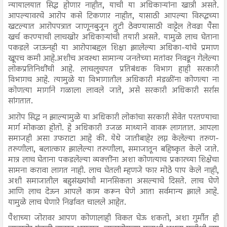
न्यायालयात सिद्ध होणार नाहीत, याची या अधिकाऱ्यांना खात्री असते.
आपल्यावरचे आरोप कसे टिकणार नाहीत, यासाठी आपल्या विरुद्धच्या
खटल्यात आरोपपत्रात जाणूनबुजून त्रुटी ठेवण्यासाठी वाट्टेल तेवढा पैसा
खर्च करण्याची लाचखोर अधिकाऱ्यांची तयारी असते. यामुळे लाच घेताना
पकडले जाऊनही या आरोपाबद्दल शिक्षा झालेल्या अधिका-यांचे प्रमाण
खूपच कमी आहे.अशीच अवस्था सामान्य जनतेच्या मतांवर निवडून गेलेल्या
लोकप्रतिनिधींची आहे. लाचलुचपत प्रतिबंधक विभाग हाही सरकारी
विभागच आहे. त्यामुळे या विभागातील अधिकारी मंडळींना कोणत्या ना
कोणत्या मार्गाने गळाला लावले जाते, असे सरकारी अधिकारी सर्रास
सांगतात.
आरोप सिद्ध न झाल्यामुळे या अधिकारी लोकांचा सरकारी सेवेत परतण्याचा
मार्ग मोकळा होतो. हे अधिकारी उजळ माथ्याने वावरू लागतात. आपला
समाजही असा उफराटा आहे की. येथे जातीबाहेर लग्न केलेल्या तरुण-
तरुणीला, बलात्कार झालेल्या तरुणीला, समाजातून बहिष्कृत केले जाते.
मात्र लाच घेताना पकडलेल्या व्यक्तींना अशा कोणत्याच प्रकारच्या शिक्षेचा
सामना करावा लागत नाही. लाच घेतली म्हणजे फार मोठे पाप केले नाही,
अशी समाजातील बहुसंख्यांची मानसिकता असल्याचे दिसते. लाच घेणे
आणि लाच देऊन आपले काम करून घेणे आता सर्वमान्य झाले आहे.
यामुळे लाच घेणारे निर्ढावत चालले आहेत.
पैशाच्या जोरावर आपण कोणालाही विकत घेऊ शकतो, अशा गुर्मीत ही