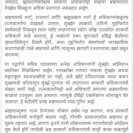
आमदार, खासदारांबरोबरच सरकारी अधिकारीही वाढत्या भ्रष्टाचाराला
तेवढेच किंबहूना अधिक प्रमाणात जबाबदार आहेत.
भ्रष्टाचाराचे मार्ग, राजमार्ग आणि बाह्यवळण मार्ग हे अधिकाऱ्यांकडूनच
राज्यकर्त्यांना दाखवले जातात. मुंबईत सरकारी जमिनी गृहनिर्माण
संस्थेसाठी मिळवून त्यात फ्लॅट लाटण्याचा उद्योग वरिष्ठ पदावरील सरकारी
अधिकारी कसे करतात, हे मध्यंतरी एका वृत्तपत्राने प्रसिद्ध केलेल्या
वृत्तमालिकेतून दिसले होते. अशा गृहनिर्माण संस्थांमध्ये व्यावसायिक
कारणांसाठी गाळे बांधायचे आणि त्यातूनच इमारती उभारण्याचा खर्च वसूल
करायचा.
या पद्धतीने सचिव पदावरच्या अनेक अधिकाऱ्यांनी मुंबईत आलिशान
सदनिका मिळविल्या आहेत. याचबरोबर त्यांच्या नावावर मुंबईत अथवा
महाराष्ट्रात स्व:मालकीचे घर नाही, असे खोटे प्रतिज्ञापत्रक सादर करून
मुख्यमंत्री कोटयातून मुंबई-पुण्यात घरे लाटणाऱ्या सरकारी अधिकाऱ्यांची
संख्या कमी नाही. राज्यकर्त्यांनाही असे अधिकारी आपल्या अडचणीच्या
काळात उपयुक्त ठरत असतात. त्यामुळे दोघेही एकमेकांना सांभाळून घेत
असतात. हे साटेलोटे प्रचंड भ्रष्टाचाराचे उघड गुपित आहे.
भ्रष्टाचारमुक्त राज्य देण्याच्या घोषणा सर्वच पक्ष करतात. मात्र सरकारी
अधिकाऱ्यांची मनोवृत्ती बदलत नाही, तोपर्यंत सरकारमधील भ्रष्टाचार हा
सुरूच राहणार आहे. अण्णा हजारे यांनी लोकपालच्या मागणीसाठी आंदोलन
सुरू केले होते त्यावेळी भ्रष्ट सरकारी अधिकाऱ्यांची काही काळ घाबरगुंडी