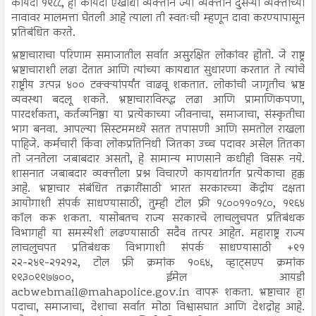
कायदा १९८८, हा कायदा एखाद्या व्यक्तीने ज्या व्यक्तीने दुसऱ्या व्यक्तीच्या
नावावर मालमत्ता घेतली आहे त्याला ती स्वतःची म्हणून दावा करण्यापासून
प्रतिबंधित करते.
भ्रष्टाचाराचा परिणाम समाजातील सर्वात असुरक्षित लोकांवर होतो. जे राष्ट्र
भ्रष्टाचाराशी लढा देतात आणि त्यांच्या कायद्यात सुधारणा करतात ते त्यांचे
राष्ट्रीय उत्पन्न ४०० टक्क्यांपर्यंत वाढवू शकतात. लोकांची जागृतीच भ्रष्ट
व्यवस्था बदलू शकते. भ्रष्टाचाराविरुद्ध लढा आणि प्रामाणिकपणा,
पारदर्शकता, कर्तव्यनिष्ठा या प्रत्येकाच्या जीवनाचा, समाजाचा, संस्कृतीचा
भाग बनवा. आपल्या सिस्टममध्ये सतत तपासणी आणि समतोल राखला
पाहिजे. कर्मचारी किंवा लोकप्रतिनिधी जितका उच्च पदावर असेल तितका
तो जनतेला जबाबदार असतो, हे सामान्य माणसाने कधीही विसरू नये.
शासनात जबाबदार व्यक्तीला प्रश्न विचारणे कायद्यांतर्गत प्रत्येकाचा हक्क
आहे. भ्रष्टाचार संबंधित तक्रारींसाठी भारत सरकारच्या केंद्रीय दक्षता
आयोगाशी संपर्क साधण्यासाठी, तुम्ही टोल फ्री १८००११०१८०, १९६४
कॉल करू शकता. यासोबतच राज्य सरकारचे लाचलुचपत प्रतिबंधक
विभागही या समस्येशी लढण्यासाठी सदैव तत्पर आहेत. महाराष्ट्र राज्य
लाचलुचपत प्रतिबंधक विभागाशी संपर्क साधण्यासाठी +९१
२२-२४९-२१२१२, टोल फ्री क्रमांक १०६४, व्हाट्सएप क्रमांक
९९३०९९७७००, ईमेल आयडी
acbwebmail@mahapolice.gov.in वापरू शकता. भ्रष्टाचार हा
पदाचा, समाजाचा, देशाचा सर्वात मोठा विश्वासघात आणि देशद्रोह आहे.