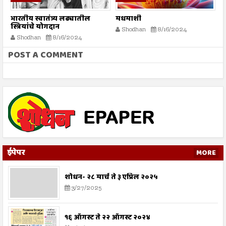
भारतीय स्वातंत्र्य लढ्यातील
मधमाशी
र
स्त्रियांचे योगदान
न
Shodhan
8/16/2024
ग
Shodhan
8/16/2024
बट
POST A COMMENT
ईपेपर
MORE
शोधन- २८ मार्च ते ३ एप्रिल २०२५
3/27/2025
१६ ऑगस्ट ते २२ ऑगस्ट २०२४