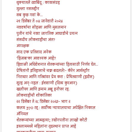
धुक्यातले दवबिंदू : काव्यसंग्रह
मुल्ला नसरुद्दीन
सब कुछ गवां के...
२९ डिसेंबर ते ०४ जानेवारी २०२४
नववर्षाचा सोहळा आणि मुसलमान
पुतीन यांचे नव्या जागतिक आघाडीचे प्रयत्न
संसदीय लोकशाहीचा अंत?
अंगरक्षक
साद एक प्रतिसाद अनेक
'हिजाब'का आवश्यक आहे?
हिवाळी अधिवेशनात शेतकऱ्यांच्या हितासाठी निर्णय घेत...
प्रेषितांनी इतिहासाचे चक्र बदलले!- कॅरेन आर्मस्ट्राँग
निराधार आणि गरिबांवर प्रेम करा : प्रेषितवाणी (हदीस)
सूरह अन्-नहल : ईशवाणी (दिव्य कुरआन)
खलीफा आणि इमाम अबू हनीफा रह.
लोकशाहीची शोकांतिका
२२ डिसेंबर ते २८ डिसेंबर २०२३- भाग २
कलम 370 रद्द : सर्वोच्च न्यायालयाचा अपेक्षित निकाल
अ‍ॅनिमल
शेतकऱ्यांच्या आत्महत्या; उद्योगपतींना लाखो कोटी
इस्लाममध्ये महिलांना दृढस्थान प्राप्त आहे