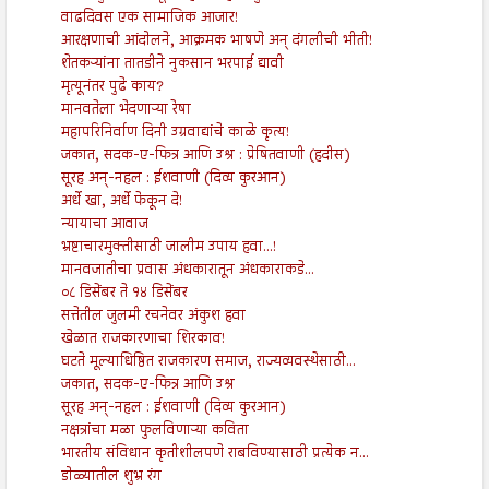
वाढदिवस एक सामाजिक आजार!
आरक्षणाची आंदोलने, आक्रमक भाषणे अन् दंगलीची भीती!
शेतकऱ्यांना तातडीने नुकसान भरपाई द्यावी
मृत्यूनंतर पुढे काय?
मानवतेला भेदणाऱ्या रेषा
महापरिनिर्वाण दिनी उग्रवाद्यांचे काळे कृत्य!
जकात, सदक-ए-फित्र आणि उश्र : प्रेषितवाणी (हदीस)
सूरह अन्-नहल : ईशवाणी (दिव्य कुरआन)
अर्धे खा, अर्धे फेकून दे!
न्यायाचा आवाज
भ्रष्टाचारमुक्तीसाठी जालीम उपाय हवा...!
मानवजातीचा प्रवास अंधकारातून अंधकाराकडे...
०८ डिसेंबर ते १४ डिसेंबर
सत्तेतील जुलमी रचनेवर अंकुश हवा
खेळात राजकारणाचा शिरकाव!
घटते मूल्याधिष्ठित राजकारण समाज, राज्यव्यवस्थेसाठी...
जकात, सदक-ए-फित्र आणि उश्र
सूरह अन्-नहल : ईशवाणी (दिव्य कुरआन)
नक्षत्रांचा मळा फुलविणाऱ्या कविता
भारतीय संविधान कृतीशीलपणे राबविण्यासाठी प्रत्येक न...
डोळ्यातील शुभ्र रंग