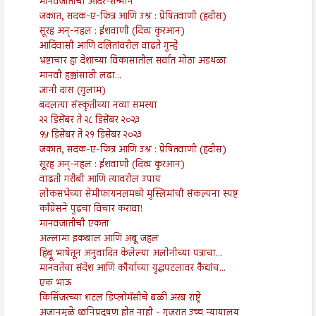
मानवजातीचा आदर-सन्मान
जकात, सदक-ए-फित्र आणि उश्र : प्रेषितवाणी (हदीस)
सूरह अन्-नहल : ईशवाणी (दिव्य कुरआन)
आदिवासी आणि दलितांवरील वाढते गुन्हे
भ्रष्टाचार हा देशाच्या विकासातील सर्वांत मोठा अडथळा
मानवी हक्कांसाठी लढा...
ज्ञानी दास (गुलाम)
बदलत्या संस्कृतीच्या नव्या समस्या
२२ डिसेंबर ते २८ डिसेंबर २०२३
१५ डिसेंबर ते २१ डिसेंबर २०२३
जकात, सदक-ए-फित्र आणि उश्र : प्रेषितवाणी (हदीस)
सूरह अन्-नहल : ईशवाणी (दिव्य कुरआन)
वाढती गरीबी आणि त्यावरील उपाय
लोकसभेच्या सेमीफायनलमध्ये मुस्लिमांची संकल्पना स्पष्ट
काँग्रेसने पुढचा विचार करावा!
मानवजातीची एकता
अल्लामा इकबाल आणि अबू जहल
हिब्रू भाषेतून अनुवादित केलेल्या अलोनीच्या पत्राचा...
मानवतेचा संदेश आणि कौर्याच्या युद्धपटलावर कैद्यांच...
एक भाऊ
किसिंजरच्या शटल डिप्लोमॅसीचे बळी अरब राष्ट्रे
अजानमुळे ध्वनिप्रदूषण होत नाही - गुजरात उच्च न्यायालय