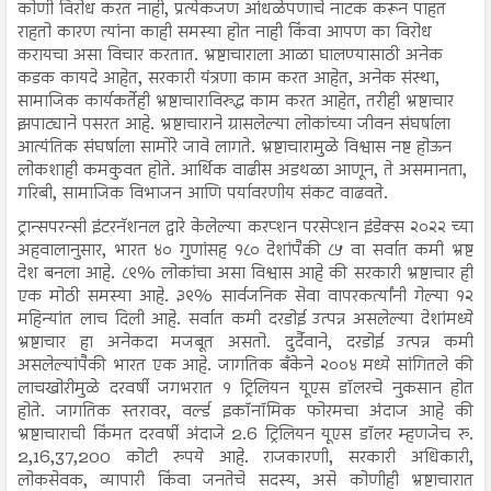
कोणी विरोध करत नाही, प्रत्येकजण आंधळेपणाचे नाटक करून पाहत
राहतो कारण त्यांना काही समस्या होत नाही किंवा आपण का विरोध
करायचा असा विचार करतात. भ्रष्टाचाराला आळा घालण्यासाठी अनेक
कडक कायदे आहेत, सरकारी यंत्रणा काम करत आहेत, अनेक संस्था,
सामाजिक कार्यकर्तेही भ्रष्टाचाराविरुद्ध काम करत आहेत, तरीही भ्रष्टाचार
झपाट्याने पसरत आहे. भ्रष्टाचाराने ग्रासलेल्या लोकांच्या जीवन संघर्षाला
आत्यंतिक संघर्षाला सामोरे जावे लागते. भ्रष्टाचारामुळे विश्वास नष्ट होऊन
लोकशाही कमकुवत होते. आर्थिक वाढीस अडथळा आणून, ते असमानता,
गरिबी, सामाजिक विभाजन आणि पर्यावरणीय संकट वाढवते.
ट्रान्सपरन्सी इंटरनॅशनल द्वारे केलेल्या करप्शन परसेप्शन इंडेक्स २०२२ च्या
अहवालानुसार, भारत ४० गुणांसह १८० देशांपैकी ८५ वा सर्वात कमी भ्रष्ट
देश बनला आहे. ८९% लोकांचा असा विश्वास आहे की सरकारी भ्रष्टाचार ही
एक मोठी समस्या आहे. ३९% सार्वजनिक सेवा वापरकर्त्यांनी गेल्या १२
महिन्यांत लाच दिली आहे. सर्वात कमी दरडोई उत्पन्न असलेल्या देशांमध्ये
भ्रष्टाचार हा अनेकदा मजबूत असतो. दुर्दैवाने, दरडोई उत्पन्न कमी
असलेल्यांपैकी भारत एक आहे. जागतिक बँकेने २००४ मध्ये सांगितले की
लाचखोरीमुळे दरवर्षी जगभरात १ ट्रिलियन यूएस डॉलरचे नुकसान होत
होते. जागतिक स्तरावर, वर्ल्ड इकॉनॉमिक फोरमचा अंदाज आहे की
भ्रष्टाचाराची किंमत दरवर्षी अंदाजे 2.6 ट्रिलियन यूएस डॉलर म्हणजेच रु.
2,16,37,200 कोटी रुपये आहे. राजकारणी, सरकारी अधिकारी,
लोकसेवक, व्यापारी किंवा जनतेचे सदस्य, असे कोणीही भ्रष्टाचारात