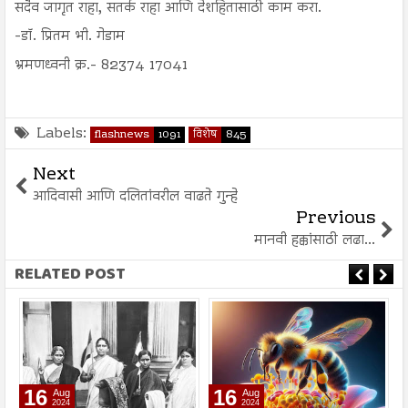
सदैव जागृत राहा, सतर्क राहा आणि देशहितासाठी काम करा.
-डॉ. प्रितम भी. गेडाम
भ्रमणध्वनी क्र.- 82374 17041
Labels:
flashnews
1091
विशेष
845
Next
आदिवासी आणि दलितांवरील वाढते गुन्हे
Previous
मानवी हक्कांसाठी लढा...
RELATED POST
16
16
Aug
Aug
2024
2024