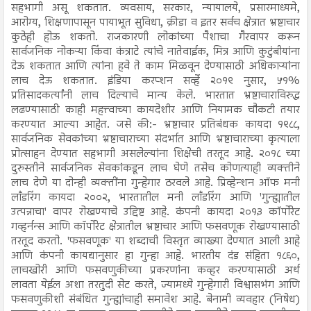
सहभागी असू शकतात. व्यवसाय, सरकार, न्यायालये, प्रसारमाध्यमे,
आरोग्य, शिक्षणापासून पायाभूत सुविधा, क्रीडा व इतर सर्वच क्षेत्रात भ्रष्टाचार
कुठेही होऊ शकतो. राजकारणी लोकांच्या पैशाचा गैरवापर करून
सार्वजनिक नोकऱ्या किंवा कंत्राटे त्यांचे नातेवाईक, मित्र आणि कुटुंबीयांना
देऊ शकतात आणि त्यांना हवे ते काम मिळवून देण्यासाठी अधिकाऱ्यांना
लाच देऊ शकतात. इंडिया करप्शन सर्व्हे २०१९ नुसार, ५१%
प्रतिसादकर्त्यांनी लाच दिल्याचे मान्य केले. भारतात भ्रष्टाचाराविरुद्ध
लढण्यासाठी काही महत्त्वाच्या कायदेशीर आणि नियामक चौकटी तयार
करण्यात आल्या आहेत. जसे की:- भ्रष्टाचार प्रतिबंधक कायदा १९८८,
सार्वजनिक सेवकांच्या भ्रष्टाचाराच्या संदर्भात आणि भ्रष्टाचाराच्या कृत्याला
प्रोत्साहन देण्यात सहभागी असलेल्यांना शिक्षेची तरतूद आहे. २०१८ च्या
दुरुस्तीने सार्वजनिक सेवकांकडून लाच घेणे तसेच कोणत्याही व्यक्तीने
लाच देणे या दोन्ही व्यक्तींना गुन्हेगार ठरवले आहे. प्रिव्हेन्शन ऑफ मनी
लाँडरिंग कायदा २००२, भारतातील मनी लाँडरिंग आणि 'गुन्ह्यातील
उत्पन्नाचा' वापर रोखण्याचे उद्दिष्ट आहे. कंपनी कायदा २०१३ कॉर्पोरेट
गव्हर्नन्स आणि कॉर्पोरेट क्षेत्रातील भ्रष्टाचार आणि फसवणूक रोखण्यासाठी
तरतूद करतो. 'फसवणूक' या शब्दाची विस्तृत व्याख्या देण्यात आली आहे
आणि कंपनी कायद्यानुसार हा गुन्हा आहे. भारतीय दंड संहिता १८६०,
लाचखोरी आणि फसवणुकीच्या प्रकरणांना कव्हर करण्यासाठी अर्थ
लावता येईल अशा तरतुदी सेट करते, ज्यामध्ये गुन्हेगारी विश्वासभंग आणि
फसवणुकीशी संबंधित गुन्ह्यांचाही समावेश आहे. बेनामी व्यवहार (निषेध)