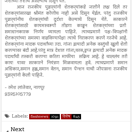
जशीच्या तशीच असल्याचे दिसून येते.
आज राजकीय पुढार्‍यांनी शेतकर्‍यांकडे जातीने लक्ष दिले तर
शेतकर्‍यांसारखा श्रीमंत कोणीच नाही असे दिसून येईल. परंतु राजकीय
पुढार्‍यांनीच शेतकर्‍यांची दुर्दशा केल्याचे दिसून येते. सरकारने
शेतकर्‍यांसाठी कायमस्वरूपी तोडगा काढून शेतकर्‍यांच्या प्रती
समाधानकारक निर्णय घ्यायला पाहिजे. त्याचप्रमाणे पक्ष-विपक्षांनी
शेतकर्‍यांच्या समस्या वाढविण्यापेक्षा त्याचे निराकरण करणे गरजेचे आहे.
शेतकर्‍यांना मादक पदार्थांच्या उदा. गांजा इत्यादी अनेक वस्तुंची खुली शेती
करण्यावर बंदी आहे.परंतु मात्र देशात गांजा,चरस,ड्रग्ज इत्यादी अनेक मादक
पदार्थांची तस्करी करण्या करिता माफीया सक्रिय आहे. हे चाललंय तरी
काय! यावर सरकारने नियंत्रण मिळवायला हवे. त्याचप्रमाणे समान
अधिकार,समान हक्क,समान वेतन, समान पेन्शन याची जोपासना राजकीय
पुढार्‍यांनी केली पाहिजे.
- रमेश लांजेवार, नागपूर
9325105779
Labels:
flashnews
1091
विशेष
845
Next