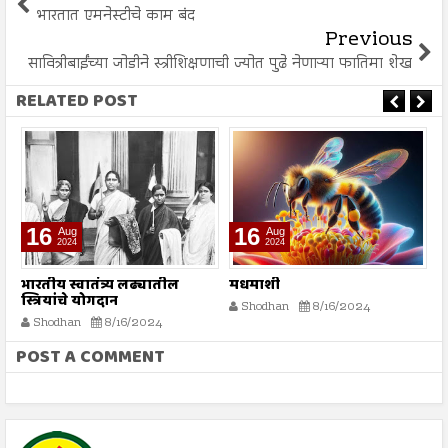
भारतात एमनेस्टीचे काम बंद
Previous
सावित्रीबाईंच्या जोडीने स्त्रीशिक्षणाची ज्योत पुढे नेणाऱ्या फातिमा शेख
RELATED POST
16
16
Aug
Aug
2024
2024
भारतीय स्वातंत्र्य लढ्यातील
मधमाशी
र
स्त्रियांचे योगदान
न
Shodhan
8/16/2024
ग
Shodhan
8/16/2024
बट
POST A COMMENT