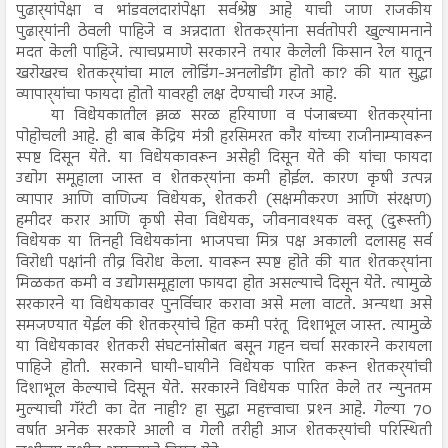
पुढार्‍यांपेक्षा व भांडवलदारांपेक्षा सर्वश्रेष्ठ आहे याची जाण राजकीय
पुढार्‍यांनी ठेवली पाहिजे व अन्नदाता शेतकर्‍यांना सर्वतोपरी खुल्यामनाने
मदत केली पाहिजे. त्याचप्रमाणे सरकारने तयार केलेली किसान रेल यातून
खरोखरच शेतकर्‍यांचा माल लोडिंग-अनलोडींग होतो का? की यात सुद्धा
व्यापार्‍यांचा फायदा होतो यावरही लक्ष देण्याची गरज आहे.
या विधेयकातील झळ सरळ हरियाणा व पंजाबच्या शेतकर्‍यांना
पोहोचली आहे. ही बाब केंद्रिय मंत्री हरसिमरत कौर यांच्या राजीनाम्यावरून
स्पष्ट दिसून येते. या विधेयकावरून असेही दिसून येते की यांचा फायदा
उद्योग समूहाला जास्त व शेतकर्‍यांना कमी होईल. कारण कृषी उत्पन्न
व्यापार आणि वाणिज्य विधेयक, शेतकरी (सक्षमीकरण आणि संरक्षण)
हमीदर करार आणि कृषी सेवा विधेयक, जीवनावश्यक वस्तू (दुरूस्ती)
विधेयक या तिनही विधेयकांना भाजपचा मित्र पक्ष अकाली दलासह सर्व
विरोधी पक्षांनी तीव्र विरोध केला. यावरून स्पष्ट होते की यात शेतकर्‍यांना
मिळकत कमी व उद्योगसमूहाला फायदा होत असल्याचे दिसून येते. त्यामुळे
सरकारने या विधेयकावर पुनर्विचार करावा असे मला वाटते. अन्यथा असे
समजण्यात येईल की शेतकर्‍यांचे हित कमी परंतू दिशाभूल जास्त. त्यामुळे
या विधेयकावर शेतकरी संघटनांसोबत बसून गहन चर्चा सरकारने करायला
पाहिजे होती. सरकाने घायी-घायीने विधेयक पारित करून शेतकर्‍यांची
दिशाभूल केल्याचे दिसून येते. सरकारने विधेयक पारित केले तर न्युनतम
मुल्याची गॅरंटी का देत नाही? हा सुद्धा महत्त्वाचा प्रश्‍न आहे. गेल्या 70
वर्षात अनेक सरकारे आली व गेली तरीही आज शेतकर्‍यांची परिस्थिती