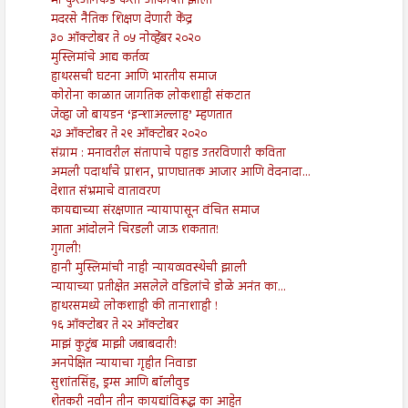
मी कुरआनकडे कसा आकर्षित झालो
मदरसे नैतिक शिक्षण देणारी केंद्र
३० ऑक्टोबर ते ०५ नोव्हेंबर २०२०
मुस्लिमांचे आद्य कर्तव्य
हाथरसची घटना आणि भारतीय समाज
कोरोना काळात जागतिक लोकशाही संकटात
जेव्हा जो बायडन ‘इन्शाअल्लाह’ म्हणतात
२३ ऑक्टोबर ते २९ ऑक्टोबर २०२०
संग्राम : मनावरील संतापाचे पहाड उतरविणारी कविता
अमली पदार्थांचे प्राशन, प्राणघातक आजार आणि वेदनादा...
देशात संभ्रमाचे वातावरण
कायद्याच्या संरक्षणात न्यायापासून वंचित समाज
आता आंदोलने चिरडली जाऊ शकतात!
गुगली!
हानी मुस्लिमांची नाही न्यायव्यवस्थेची झाली
न्यायाच्या प्रतीक्षेत असलेले वडिलांचे डोळे अनंत का...
हाथरसमध्ये लोकशाही की तानाशाही !
१६ ऑक्टोबर ते २२ ऑक्टोबर
माझं कुटुंब माझी जबाबदारी!
अनपेक्षित न्यायाचा गृहीत निवाडा
सुशांतसिंह, ड्रग्स आणि बॉलीवुड
शेतकरी नवीन तीन कायद्यांविरूद्ध का आहेत