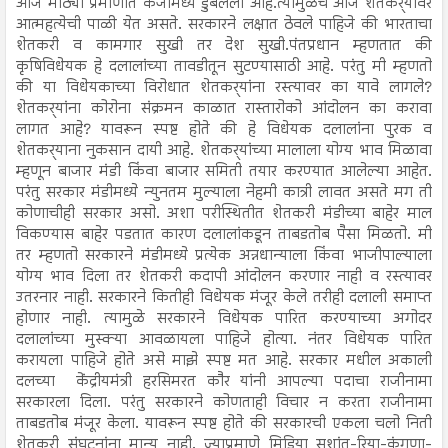
आज मोठ्या प्रमाणात कर्जामध्ये डुबलेला आहे.त्यामुळेच आज शेतकर्‍यांवर
आत्महत्येची पाळी येत असते. सरकारने लक्षात ठेवले पाहिजे की भारताचा
शेतकरी व कामगार सुखी तर देश सुखी.पंतप्रधान म्हणतात की
कृषिविधेयक हे दलालांच्या तावडीतून सुटण्यासाठी आहे. परंतु मी म्हणतो
की या विधेयकाच्या विरोधात शेतकर्‍यांना रस्त्यावर का यावे लागले?
शेतकर्‍यांना कोरोना संक्रमन काळात रास्तारोको आंदोलन का करावा
लागत आहे? यावरून स्पष्ट होते की हे विधेयक दलालांना पुरक व
शेतकर्‍याना नुकसान दायी आहे. शेतकर्‍यांच्या मालाला योग्य भाव मिळावा
म्हणून बाजार मंडी किंवा बाजार समिती तयार करण्यात आलेल्या आहेत.
परंतु सरकार मंडीमध्ये न्युनतम मुल्याला नेहमी कात्री लावत असते मग ती
कोणाचीही सरकार असो. अशा परीस्थितीत शेतकरी मंडीच्या बाहेर माल
विकण्यास बाहेर पडतात कारण दलालांकडून ताबडतोब पैसा मिळतो. मी
तर म्हणतो सरकारने मंडीमध्ये प्रत्येक अन्नधान्याला किंवा भाजीपाल्याला
योग्य भाव दिला तर शेतकरी कदापी आंदोलन करणार नाही व रस्त्यावर
उतरनार नाही. सरकारने कितीही विधेयक मंजूर केले तरीही दलाली समाप्त
होणार नाही. त्यामुळे सरकारने विधेयक पारित करण्याच्या अगोदर
दलालांच्या मुस्क्या आवळायला पाहिजे होत्या. नंतर विधेयक पारित
करायला पाहिजे होते असे माझे स्पष्ट मत आहे. सरकार मधील अकाली
दलच्या केंद्रीयमंत्री हरसिमरत कौर यांनी आपल्या पदाचा राजीनामा
सरकारला दिला. परंतु सरकारने कोणताही विचार न करता राजीनामा
ताबडतोब मंजूर केला. यावरून स्पष्ट होते की सरकारची एकला चलो निती
शेतकरी संघटनांना मान्य नाही. ज्याप्रमाणे मिडिया सुशांत-रिया-कंगणा-