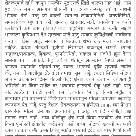
शेतकर्‍यांचे खीशे कापून राजकीय पुढार्‍यांचे खिशे भरल्या जात आहे. आज
50 एकर जमीन असणारा शेतकरी काबाडकष्ट करूनही त्यांच्या नशिबी
भोपळा येतो. परंतु जो व्यक्ती स्वत:ला लोकप्रतिनिधी, जनप्रतिनिधी,
समाजसेवक म्हणतात असे आमदार, खासदार, मंत्री, नगरसेवक 5 वर्षात
करोडपती कसे काय होतात? याची शहानिशा सरकार का करीत नाही?
भारताला कृषिप्रधान देश म्हटल्या जाते.परंतु सरकार कृषिक्षेत्राची अवहेलना
करतांना दिसत आहे. सरकाने कृषिक्षेत्राला शंभर टक्के मदत करायलाच
पाहिजे. कारण शेतकरी पूर्णपणे निसर्गावर अवलंबून असतो. त्याला
उन्हाळा,पावसाळा, हिवाळा, पूरपरिस्थिती, अकाल या सर्वांशी झुंज देऊन
सामना करावा लागतो. तेव्हा त्यांच्या शेतातून अन्न-धान्य निघत असते व
आपणा सर्वांपर्यंत पोहचते.परंतु स्वतंत्र भारताचे दुर्दैव म्हणावे लागेल
की,आज जो बॉलीवुड क्षेत्रातील तमाशा सुरू आहे. त्याला मिडिया मोठ्या
जोमाने उचलताना दिसून येते.बॉलीवुड क्षेत्रात काम करतांना कोणत्याही
अभिनेत्री वर किंवा मॉडेल वर अत्याचार झाल्याचे ऐकू आले नाही. परंतु
बॉलीउडक्षेत्रात करोडो रुपये कमावील्यानंतर ’मी टू’ किंवा महीलांवर
अत्याचार होत असल्याचे मिडियाच्या माध्यमातून मोठ्या प्रमाणात ऊहापोह
करण्यात येत आहे. परंतु देशात शेतकर्‍यांवर व ईपीएस 1995 च्या पेन्शन
धारकांवर मोठ्या प्रमाणात अत्याचार होत आहे. त्याकडे कोणीही लक्ष
द्यायला तयार नाही. आज बॉलीवुड क्षेत्र असो किंवा राजकीय क्षेत्र असो
किंवा पुंजीपती क्षेत्रातील करोडपती असो यांच्या पोटाची खळगी भरण्याचे
काम शेतकरी करीत असतो.परंतु स्वतंत्र भारताचे दुर्दैव की भारतीय शेतकरी