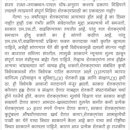
संजय राऊत-जयाबच्चन-पायल घोष-अनुराग कश्यष प्रकरण मिडियाने
उचलले त्याप्रमाणे संपूर्ण मिडिया शेतकर्‍यांसाठी का एकवटला नाही?
गेल्या 70 वर्षांपासून शेतकर्‍यांवर अत्याचार होत आहे हे का दिसत
नाही? हाही एक गंभीर आणि संवेदनशील मुद्दा असल्याचे मी समजतो.
सरकार एम.एस.टी. वाढविण्याच्या तयारीत आहे. परंतु यात शेतकर्‍यांचे
समाधान होवु शकते का हे सांगणे कठीण आहे. परंतु
एम.एस.पी.वाढविण्याची प्रक्रिया फक्त कागदावर नको कृतीत व्हायला
पाहिजे, असेही सांगण्यात येते की कृषी विधेयकामुळे दलाली संपनार नाही
तर बाजारात समित्या संपतील. त्यामुळे सरकारने न्यूनतम मुल्य ठरवून
संपूर्ण माल मंडीतुनच बाहेर गेला पाहिजे. तेव्हाच शेतकर्‍यांना लाभ होईल
अन्यथा भांडवलदार वर्ग वरचढ होवू शकतो.शेतकर्‍याच्या संबंधित कृषी
विधेयकामध्ये तीन विधेयक पारित करण्यात आले (1)उत्पादने व्यापार
वाणिज्य (प्रोत्साहन व सुविधा),(2) शेतकरी हक्क आणि संरक्षण,(3) हमी
दर. ही विधेयके आवाजी मतदानाने मंजूर झाली. सरकार शेतकर्‍यांना
कोणता हक्क देणार व संरक्षण देणार याबद्दल शेतकरी संघटनांसोबत चर्चा
होने गरजेचे होते. कारण शेतकर्‍यांच्या मुलांचे शिक्षण यात सरकार काही
सवलती देणार काय? आमदार-खासदारांच्या तुलनेत कमीत कमी प्रत्येक
शेतकर्‍याला 10 हजार रुपये पेन्शन देणार काय?, सरकार शेतकर्‍यांच्या
कुटुंबाला औषधोपचाराचा खर्च देणार काय?,शेतकर्‍यांवर आत्महत्येची
पाळी का येते याचा विचार सरकारने केला आहे का? याचा सर्व गोष्टींचा
विचार सरकारने करायला पाहिजे. कारण आज प्रत्येक शेतकरी हा राजकीय