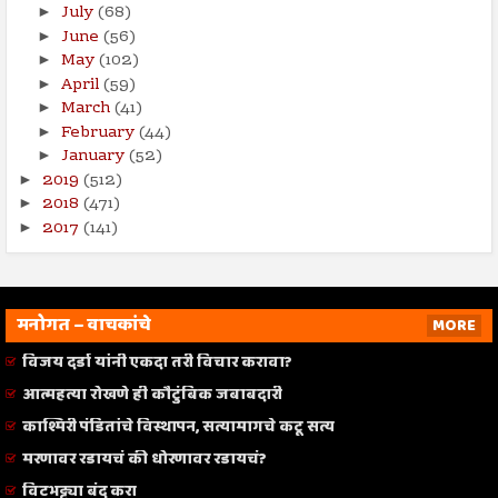
July
(68)
►
June
(56)
►
May
(102)
►
April
(59)
►
March
(41)
►
February
(44)
►
January
(52)
►
2019
(512)
►
2018
(471)
►
2017
(141)
►
मनोगत – वाचकांचे
MORE
विजय दर्डा यांनी एकदा तरी विचार करावा?
आत्महत्या रोखणे ही कौटुंबिक जबाबदारी
काश्मिरी पंडितांचे विस्थापन, सत्यामागचे कटू सत्य
मरणावर रडायचं की धोरणावर रडायचं?
विटभट्ट्या बंद करा