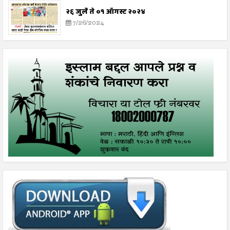
२६ जुलै ते ०१ ऑगस्ट २०२४
7/26/2024