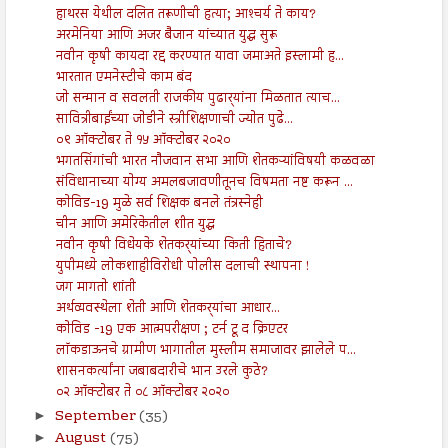
हाथरस येथील दलित तरूणीची हत्या; आश्‍चर्य ते काय?
अरमेनिया आणि अजर बैजान यांच्यात युद्ध सुरू
नवीन कृषी कायदा रद्द करण्यात यावा जमाअते इस्लामी ह...
भारतात एमनेस्टीचे काम बंद
जो सन्मान व सवलती राजकीय पुढार्‍यांना मिळतात त्याच...
सावित्रीबाईंच्या जोडीने स्त्रीशिक्षणाची ज्योत पुढे...
०९ ऑक्टोबर ते १५ ऑक्टोबर २०२०
भगतसिंगांची भारत नौजवान सभा आणि शेतकऱ्यांविषयी कळवळा
संविधानाच्या योग्य अमलबजावणीतूनच विषमता नष्ट करून ...
कोविड-19 मुळे सर्व शिक्षक बनले तंत्रस्नेही
चीन आणि अमेरिकेतील शीत युद्ध
नवीन कृषी विधेयके शेतकर्‍यांच्या किती हिताचे?
युपीमध्ये लोकशाहीविरोधी पोलीस दलाची स्थापना !
जग मागतो शांती
अर्थव्यवस्थेला शेती आणि शेतकर्‍यांचा आधार...
कोविड -19 एक आत्मपरीक्षण ; टर्न टू द क्रिएटर
लॉकडाऊनचे ग्रामीण भागातील मुस्लीम समाजावर झालेले प...
शासनकर्त्यांना जबाबदारीचे भान उरले कुठे?
०२ ऑक्टोबर ते ०८ ऑक्टोबर २०२०
September
(35)
►
August
(75)
►