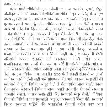
कामगार आहे.
गरीब आणि श्रीमंतांची तुलना केली तर आज राजकीय पुढारी, संपूर्ण
बॉलीवुडक्षेत्र आणि व्यापारीवर्ग श्रीमंतांच्या रांगेत दिसून येते.परंतु गेल्या 70
वर्षांपासून देशाचा कामगार व शेतकरी गरीबीत भरडतांना दिसून येतो. आज
मुठभर म्हणजे 20 टक्के लोक श्रीमंत व 80 टक्के लोक गरीबी व मध्यम
वर्गामध्ये मोडतांना दिसतात. परंतु आजही अन्नदाता शेतकर्‍यांची हालत
अत्यंत गंभीर व नाजूक असल्याचे दिसून येते. शेतकरी काबाडकष्ट करून
आपली शेती पिकवीतो, अशा परीस्थितीत त्याला निसर्गाशी झुंज देवुन संघर्ष
करावा लागतो. एवढे सर्व करून त्याच्या नशीबी फक्त पोटाची खळगी
भरण्या इतकेच उत्पन्न तयार होते. कारण त्यांनी शेतातून काढलेल्या
मालाला बाजारपेठेत योग्य भाव मिळत नाही. परंतु शेतकर्‍यांची गंभीर
परिस्थिती पहाता शेतकरी वर्ग व्यापार्‍यांना कमी दरात आपला
मालविकतात. अशाप्रकारे शेतकर्‍यांच्या नशिबी गरीबीची लकीर ओढल्या
जाते. सरकारने शेतकर्‍यांना फायदा व्हावा या उद्देशाने कृषिविधेयक पास
केले. परंतु या विधेयकाच्या बाबतीत 200 पैकी एकही शेतकरी संघटनेशी
चर्चा सरकारने केलेली नाही असे सांगण्यात येत आहे. यावरून स्पष्ट होते की
सरकारने जे कृषी विधेयक मंजूर केले ते शेतकर्‍यांना मान्य नाही. कारण
शेतकर्‍यांना सरकारचे विधेयक मान्य असते तर गरीब शेतकरी रस्त्यावर
उतरलाच नसता. यावरून स्पष्ट होते की, सरकारने मंजूर केलेले विधेयक
शेतकरी विरोधी व व्यापार्‍यांसाठी अनुकूल असल्याचे दिसून येते. सरकारने
विचार करायला पाहिजे की भारतातील शेतकरी गरीब का? आज