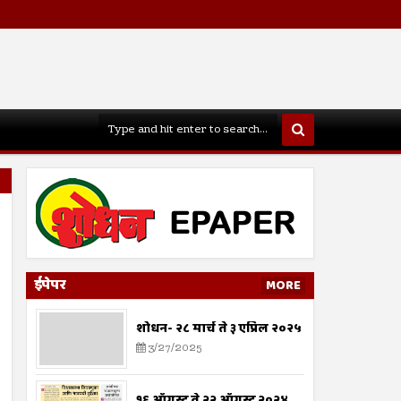
ईपेपर
MORE
शोधन- २८ मार्च ते ३ एप्रिल २०२५
3/27/2025
१६ ऑगस्ट ते २२ ऑगस्ट २०२४