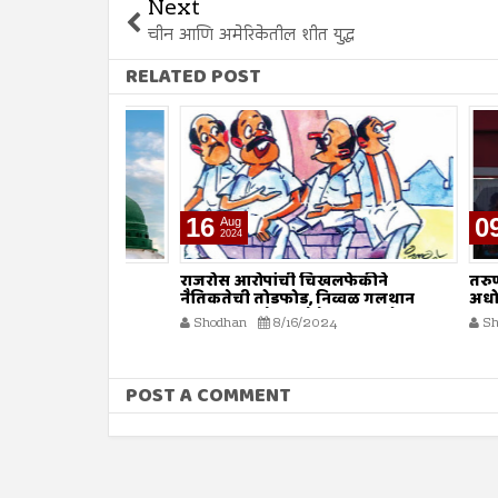
Next
चीन आणि अमेरिकेतील शीत युद्ध
RELATED POST
16
09
Aug
Aug
2024
2024
ा
राजरोस आरोपांची चिखलफेकीने
तरुण नेतृत्
नैतिकतेची तोडफोड, निव्वळ गलथान
अधोगतीस क
राजकारणामुळे जनसेवेचा बट्ट्याबोळ...!
Shodhan
8/16/2024
Shodhan
POST A COMMENT