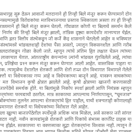
े सभागृह सुरू ठेऊन आवाजी मतदानाने ही तिन्ही बिले मंजूर करून घेण्यामागे दोन
नसल्यामुळे विरोधकांचा मतविभाजनाचा प्रस्ताव स्विकारला असता तर ही तिन्ही
ध्यमाने ही बिले मंजूर करून घेतली. गोंधळात कोणी या बिलाचे समर्थन केले
्णय की तिन्ही बिले मंजूर झाली, तांत्रिक दृष्ट्या कायदेशीर मानण्यात येईल.
आणि इतर वित्तीय संस्थेकडून जी कर्जे केंद्र शासनाने घेतलेली आहेत व भविष्यात
तीय संस्थांमध्ये भांडवलशाही देशांचा पैसा असतो, ज्यातून विकसनशील आणि गरीब
वलदारांकडून गोळा केली जाते. म्हणून त्यांचे अंतिम हित लक्षात घेऊन त्यांच्या
वण्यात येतात. आंतरराष्ट्रीय कंपन्यांना ज्यांनी भांडवल गुंतविलेले आहे, त्यांचा
ून, प्रतिष्ठेचा प्रश्‍न करून मंजूर करून घेण्यात आली आहेत. वास्तविक पाहता या
क. त्यामुळेच देशातील शेतकरी आणि शेती तज्ज्ञ दोन विभागात विभागले गेलेले
्यक्ती या विधेयकावर गप्प आहे व विधेयकाच्या बाजूने आहे. यावरून वाचकांच्या
मत विभाजन कृषी क्षेत्रात झालेले आहे. कृषी क्षेत्राच्या खाजगी करणासाठी
ारपेठेचे समर्थक होते. या बिलांमुळे निकोप स्पर्धा झाली आणि नियंत्रक म्हणून
्‍यांच्या फायद्याची ठरतील. मात्र सरकारचा आपल्याच निर्णयापासून, ”घूमजाव”
बोक्यांच्या तुलनेत आपल्या शेतकर्‍यांचे हित पाहील, याची शक्यताही कोणालाही
ंड प्रमाणात शेतकरी या विधेयकांच्या विरोधात गेले आहेत.
ाला खुल्या बाजारपेठेतील स्पर्धेमुळे अधिक भाव मिळेल, असे सरकार जरी सांगत
ाटत नाही. नवीन कायद्यांमुळे शेतकरी आणि पिकांचे संभाव्य कार्पोरेट ग्राहक या
होईल. सरकारच्या या वक्तव्यावर सुद्धा शेतकर्‍यांना विश्‍वास नाही. त्यातून ते
ीला ग्राहकांच्या हिताचा आव आणून कित्येक महिने मोफत जीओची सेवा उपलब्ध