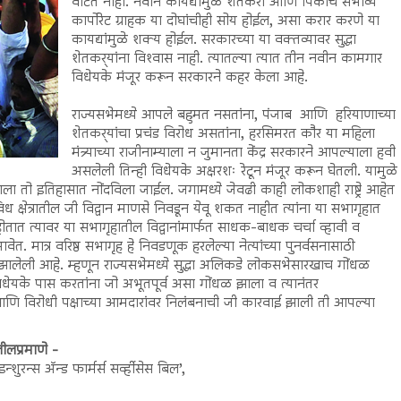
वाटत नाही. नवीन कायद्यांमुळे शेतकरी आणि पिकांचे संभाव्य
कार्पोरेट ग्राहक या दोघांचीही सोय होईल, असा करार करणे या
कायद्यांमुळे शक्य होईल. सरकारच्या या वक्तव्यावर सुद्धा
शेतकर्‍यांना विश्‍वास नाही. त्यातल्या त्यात तीन नवीन कामगार
विधेयके मंजूर करून सरकारने कहर केला आहे.
राज्यसभेमध्ये आपले बहुमत नसतांना, पंजाब आणि हरियाणाच्या
शेतकर्‍यांचा प्रचंड विरोध असतांना, हरसिमरत कौर या महिला
मंत्र्याच्या राजीनाम्याला न जुमानता केंद्र सरकारने आपल्याला हवी
असलेली तिन्ही विधेयके अक्षरशः रेटून मंजूर करून घेतली. यामुळे
झाला तो इतिहासात नोंदविला जाईल. जगामध्ये जेवढी काही लोकशाही राष्ट्रे आहेत
िविध क्षेत्रातील जी विद्वान माणसे निवडून येवू शकत नाहीत त्यांना या सभागृहात
 होतात त्यावर या सभागृहातील विद्वानांमार्फत साधक-बाधक चर्चा व्हावी व
वेत. मात्र वरिष्ठ सभागृह हे निवडणूक हरलेल्या नेत्यांच्या पुनर्वसनासाठी
झालेली आहे. म्हणून राज्यसभेमध्ये सुद्धा अलिकडे लोकसभेसारखाच गोंधळ
िधेयके पास करतांना जो अभूतपूर्व असा गोंधळ झाला व त्यानंतर
े आणि विरोधी पक्षाच्या आमदारांवर निलंबनाची जी कारवाई झाली ती आपल्या
ीलप्रमाणे -
 इन्शुरन्स अ‍ॅन्ड फार्मर्स सर्व्हीसेस बिल’,