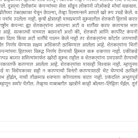
ले. दुसर्‍या टेलीकॉम कंपन्यांच्या सेवा सोडून लोकांनी जीओकडे मोर्चा वळवला.
ळखोरीच्या उंबरठ्यावर येवून ठेपल्या, तेव्हा रिलायन्सने आपले खरे रूप उघडे केले. व
ाय पर्याय उरलेला नाही. कृषी क्षेत्रातही याचप्रमाणे सुरूवातील शेतकरी हिताचे करार
ाष्ट्रीय कंपन्या ह्या शेतकर्‍यांना आपल्या अटी व शर्तींवर करार करण्यास भाग
ाटत आहे. सरकारची याच्यात बदमाशी अशी की, शेतकरी आणि कार्पोरेट कंपनी
ोका दिला किंवा अटी शर्तींचे पालन केले नाही तर शेतकर्‍यांना कोर्टात जाण्याची
र्भात निर्णय घेण्यास सक्षम अधिकारी ठरविण्यात आलेला आहे. शेतकर्‍यांना भिती
कंपन्यांच्या हिताच्या विरूद्ध निर्णय देण्याची हिम्मत करू शकणार नाही. एकीकडे
 उत्पन्न बाजार समित्यांमार्फत खरेदी सुरूच राहील व शेतकर्‍यांना एमएसपी देण्याची
कारतर्फे करण्यात आलेला आहे. शेतकर्‍यांचा यावरही विश्‍वास नाही. म्हणूनच
ींकडे या विधेयकावर सही न करण्याची विनंती करण्यासाठी भेट घेण्याचे ठरविले
लाभ होईल, याची तीळमात्र शक्यता कोणालाच वाटत नाही. एकंदरित अभूतपूर्व
हणून समोर येतील. तेव्हाच याबाबतीत खात्रीने काही बोलता-लिहिता येईल. तूर्त