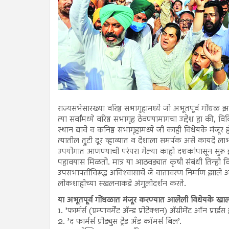
राज्यसभेसारख्या वरिष्ठ सभागृहामध्ये जो अभूतपूर्व गोंधळ 
त्या सर्वांमध्ये वरिष्ठ सभागृह ठेवण्यामागचा उद्देश हा की, व
स्थान द्यावे व कनिष्ठ सभागृहामध्ये जी काही विधेयके मंजूर
त्यातील त्रुटी दूर व्हाव्यात व देशाला समर्पक असे कायदे लाभा
उपयोगात आणण्याची परंपरा गेल्या काही दशकांपासून सुरू 
पहावयास मिळतो. मात्र या आठवड्यात कृषी संबंधी तिन्ही व
उपसभापतींविरूद्ध अविश्‍वासाचे जे वातावरण निर्माण झाल
लोकशाहीच्या स्खलनाकडे अंगुलीदर्शन करते.
या अभूतपूर्व गोंधळात मंजूर करण्यात आलेली विधेयके खाल
1. ’फार्मर्स (एम्पावर्मेंट अ‍ॅन्ड प्रोटेक्शन) अ‍ॅग्रीमेंट ऑन प्राईस
2. ’द फार्मर्स प्रोड्युस ट्रेड अँड कॉमर्स बिल’.