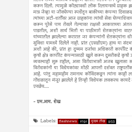
करून दिली. त्यामुळे कोट्यावधी लोक रिलायन्सचे ग्राहक झा
मात्र जेव्हा या जीवघेण्या स्पर्धेतून बाकीच्या कंपन्या दिवा
त्यांच्या अटी-शर्तींवर आज ग्राहकांना त्यांची सेवा घेण्याशिव
करून पुरेसे पाय रोवले गेल्यावर राक्षसी आकाराच्या अंतरर
पाडतील, अशी सार्थ भिती या पाठीमागे शेतकर्‍यांना व
यांच्यातील झालेल्या करारात जर कंपन्यांनी शेतकर्‍यांना ध
सुविधा यामध्ये दिलेले नाही. प्रांत (एसडीएम) हाच या संद
अशी आहे की, प्रांत हा दुय्यम दर्जाचा अधिकारी कार्पोरेट 
कृषी क्षेत्र कार्पोरेट कंपन्यासाठी खुले करून दुसरीकडे कृषी
व्यवस्थाही सुरू राहील, असा विरोधाभासी अजब खुलासा सर
विरोधकांनी या विधेयकांवर मोठी आपत्ती दर्शवत राष्ट्रपत
आहे. परंतु महामहीम रामनाथ कोविंदकडून त्यांना काही 
गोंधळातून मंजूर झालेले हे तिन्ही विधेयक लवकरच कायदे म्
एवढेच....
- एम.आय. शेख
Labels:
flashnews
1091
मुख्य लेख
953