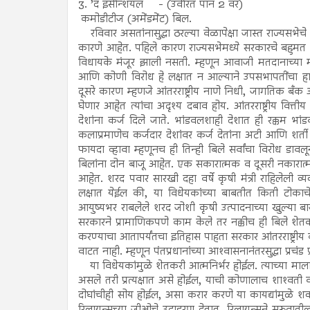
3. ’द इसेन्शियल - (उर्वरित पान 2 वर)
कमोडीटीज (अमेंडमेंट) बिल.
रविवार असतांनासुद्धा ठरल्या वेळापेक्षा जास्त राज्यसभेच
कारणे आहेत. पहिले कारण राज्यसभेमध्ये सरकारचे बहुमत 
विधायके मंजूर झाली नसती. म्हणून आवाजी मतदानाच्या मा
आणि कोणी विरोध हे लक्षात न आल्याने उपसभापतींचा हा निर
दूसरे कारण म्हणजे आंतरराष्ट्रीय नाणे निधी, जागतिक बँक 
घेणार आहेत त्यांचा अदृश्य दबाव होय. आंतरराष्ट्रीय वित्
देशांना कर्ज दिले जाते. भांडवलशाही देशात ही रक्कम भांड
कलाप्रमाणेच कर्जदार देशांवर कर्ज देतांना अटी आणि शर्ती ला
फायदा व्हावा म्हणूनच ही तिन्ही बिले सर्वांचा विरोध डावल
बिलांना दोन बाजू आहेत. एक सकारात्मक व दूसरी नकारात्म
आहेत. शरद पवार सारखी दहा वर्षे कृषी मंत्री राहिलेली व
लक्षात येईल की, या विधेयकांच्या बाबतीत किती टोकाचे 
आयुष्यभर राबलेले शरद जोशी कृषी उत्पादनाच्या खुल्या बाज
सरकारने प्रामाणिकपणे काम केले तर नक्कीच ही बिले शेतकर
करण्याचा आतापर्यंतचा इतिहास पाहता सरकार आंतरराष्ट्रीय 
वाटत नाही. म्हणून पंतप्रधानांच्या आश्‍वासनानंतरसुद्धा प्रच
या विधेयकांमुळे शेतकरी आत्मनिर्भर होईल. त्याच्या माल
असले तरी प्रत्यक्षात असे होईल, याची कोणालाच शाश्‍वती व
दोघांचीही सोय होईल, असा करार करणे या कायद्यांमुळे शक्य 
रिलायन्सच्या जीओचे उदाहरण देतात. रिलायन्सने सुरूवात