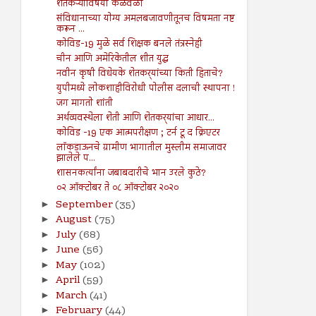
शेतकऱ्यांविषयी कळवळा
संविधानाच्या योग्य अमलबजावणीतूनच विषमता नष्ट
करून ...
कोविड-19 मुळे सर्व शिक्षक बनले तंत्रस्नेही
चीन आणि अमेरिकेतील शीत युद्ध
नवीन कृषी विधेयके शेतकर्‍यांच्या किती हिताचे?
युपीमध्ये लोकशाहीविरोधी पोलीस दलाची स्थापना !
जग मागतो शांती
अर्थव्यवस्थेला शेती आणि शेतकर्‍यांचा आधार...
कोविड -19 एक आत्मपरीक्षण ; टर्न टू द क्रिएटर
लॉकडाऊनचे ग्रामीण भागातील मुस्लीम समाजावर
झालेले प...
शासनकर्त्यांना जबाबदारीचे भान उरले कुठे?
०२ ऑक्टोबर ते ०८ ऑक्टोबर २०२०
September
(35)
►
August
(75)
►
July
(68)
►
June
(56)
►
May
(102)
►
April
(59)
►
March
(41)
►
February
(44)
►