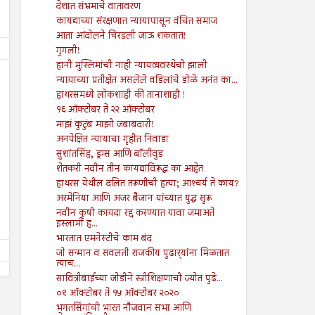
देशात संभ्रमाचे वातावरण
कायद्याच्या संरक्षणात न्यायापासून वंचित समाज
आता आंदोलने चिरडली जाऊ शकतात!
गुगली!
हानी मुस्लिमांची नाही न्यायव्यवस्थेची झाली
न्यायाच्या प्रतीक्षेत असलेले वडिलांचे डोळे अनंत का...
हाथरसमध्ये लोकशाही की तानाशाही !
१६ ऑक्टोबर ते २२ ऑक्टोबर
माझं कुटुंब माझी जबाबदारी!
अनपेक्षित न्यायाचा गृहीत निवाडा
26
26
Jul
Jul
2024
2024
सुशांतसिंह, ड्रग्स आणि बॉलीवुड
शेतकरी नवीन तीन कायद्यांविरूद्ध का आहेत
सामान्यांच्या अपेक्षांवर पाणी फेरणारा केंद्रीय
पोटगी : जेव्हा मुसलमानांनाच श
हाथरस येथील दलित तरूणीची हत्या; आश्‍चर्य ते काय?
अर्थसंकल्प!
नाही तेव्हा दोष कोर्टाला कसा द्
अरमेनिया आणि अजर बैजान यांच्यात युद्ध सुरू
Shodhan
7/26/2024
Shodhan
7/26/2024
नवीन कृषी कायदा रद्द करण्यात यावा जमाअते
इस्लामी ह...
भारतात एमनेस्टीचे काम बंद
जो सन्मान व सवलती राजकीय पुढार्‍यांना मिळतात
त्याच...
सावित्रीबाईंच्या जोडीने स्त्रीशिक्षणाची ज्योत पुढे...
०९ ऑक्टोबर ते १५ ऑक्टोबर २०२०
भगतसिंगांची भारत नौजवान सभा आणि