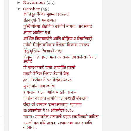
November
(45)
►
October
(49)
▼
क्रांतिदूत-पैगंबर मुहम्मद (सल्ल.)
शेतकर्‍यांची असहाय्यता
मुस्लिमांच्या शैक्षणिक क्रांतीचे नायक : सर सय्यद
अमृता आटींचा प्रश्न
आर्थिक दिवाळखोरी आणि बौद्धिक व वैचारिकही
गरीबी निर्मूलनाशिवाय देशाचा विकास अशक्य
हिंदू मुस्लिम ऐक्याची साक्ष
अंजुमन- ए- इस्लामला सर सय्यद एक्सलेन्स नॅशनल
अवॉर्ड
मी कुरआनकडे कसा आकर्षित झालो
मदरसे नैतिक शिक्षण देणारी केंद्र
३० ऑक्टोबर ते ०५ नोव्हेंबर २०२०
मुस्लिमांचे आद्य कर्तव्य
हाथरसची घटना आणि भारतीय समाज
कोरोना काळात जागतिक लोकशाही संकटात
जेव्हा जो बायडन ‘इन्शाअल्लाह’ म्हणतात
२३ ऑक्टोबर ते २९ ऑक्टोबर २०२०
संग्राम : मनावरील संतापाचे पहाड उतरविणारी कविता
अमली पदार्थांचे प्राशन, प्राणघातक आजार आणि
वेदनादा...