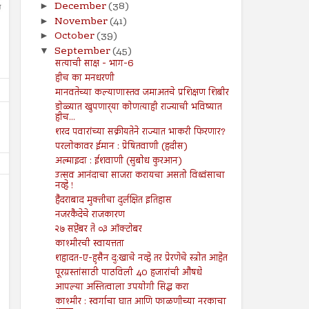
December
(38)
►
November
(41)
►
October
(39)
►
September
(45)
▼
सत्याची साक्ष - भाग-6
हीच का मनधरणी
मानवतेच्या कल्याणास्तव जमाअतचे प्रशिक्षण शिबीर
डोळ्यात खुपणार्‍या कोणत्याही राज्याची भविष्यात
हीच...
शरद पवारांच्या सक्रीयतेने राज्यात भाकरी फिरणार?
परलोकावर ईमान : प्रेषितवाणी (हदीस)
अल्माइदा : ईशवाणी (सुबोध कुरआन)
उत्सव आनंदाचा साजरा करायचा असतो विध्वंसाचा
नव्हे !
हैदराबाद मुक्तीचा दुर्लक्षित इतिहास
नजरकैदेचे राजकारण
२७ सप्टेंबर ते ०३ ऑक्टोबर
काश्मीरची स्वायत्तता
26
19
Jul
Jul
शहादत-ए-हुसैन दु:खाचे नव्हे तर प्रेरणेचे स्त्रोत आहेत
2024
2024
पूरग्रस्तांसाठी पाठविली 40 हजारांची औषधे
आपल्या अस्तित्वाला उपयोगी सिद्ध करा
२६ जुलै ते ०१ ऑगस्ट २०२४
१९ जुलै ते २५ जुलै २०२४
काश्मीर : स्वर्गाचा घात आणि फाळणीच्या नरकाचा
Shodhan
7/26/2024
Shodhan
7/19/2024