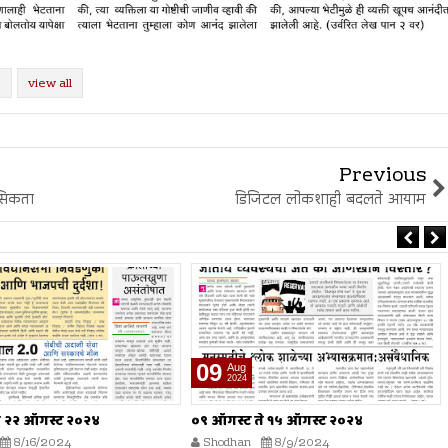
view all
Previous
सिकता
डिजिटल लोकशाही बदलते आयाम
02
Aug
2024
े १५ ऑगस्ट २०२४
०२ ऑगस्ट ते ०८ ऑगस्ट २०२४
8/9/2024
Shodhan
8/2/2024