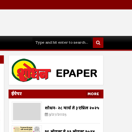
ईपेपर
MORE
शोधन- २८ मार्च ते ३ एप्रिल २०२५
3/27/2025
१६ ऑगस्ट ते २२ ऑगस्ट २०२४