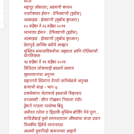
ध्यास
महापूर ओसरला; अडचणी कायम
परलोकावर ईमान : प्रेषितवाणी (हदीस)
अल्माइदा : ईशवाणी (सुबोध कुरआन)
२० सप्टेंबर ते २६ सप्टेंबर २०१९
भाग्यावर ईमान : प्रेषितवाणी (हदीस)
अल्माइदा : ईशवाणी (सुबोध कुरआन)
देशापुढे आर्थिक मंदीचे आव्हान
मुस्लिम समाजाविषयीचा अहवाल आणि पोलिसांची
मानसिकता
१३ सप्टेंबर ते १९ सप्टेंबर २०१९
डिजिटल लोकशाही बदलते आयाम
मुसलमानांचा अनुनय
महानगरी स्त्रियांना येणारे जातिभेदाचे अनुभव
सत्याची साक्ष - भाग-5
एकमेकांना भेटण्याचे इस्लामी शिष्टाचार
एनआरसी : डोंगर पोखरून निघाला उंदीर
द्वेषाने गाठला परमोच्च बिंदू
जमीयत उलेमा ए हिंदतर्फे मुस्लिम बोर्डिंग येथे पूरग...
सावित्रीबाई फुले रुग्णालयाला औषधांचा साठा प्रदान
मिथकीय हिंसेचे रचनाशास्त्र
आजची युवापिढी व्यसनाच्या आहारी