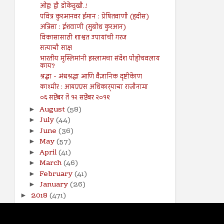
ओह! ही डोकेदुखी..!
पवित्र कुरआनवर ईमान : प्रेषितवाणी (हदीस)
अन्निसा : ईशवाणी (सुबोध कुरआन)
विकासासाठी शाश्वत उपायांची गरज
सत्याची साक्ष
भारतीय मुस्लिमांनी इस्लामचा संदेश पोहोचवलाय
काय?
श्रद्धा - अंधश्रद्धा आणि वैज्ञानिक दृष्टीकेाण
काश्मीर : आयएएस अधिकार्‍याचा राजीनामा
०६ सप्टेंबर ते १२ सप्टेंबर २०१९
August
(58)
►
July
(44)
►
June
(36)
►
May
(57)
►
April
(41)
►
March
(46)
►
February
(41)
►
January
(26)
►
2018
(471)
►
2017
(141)
►