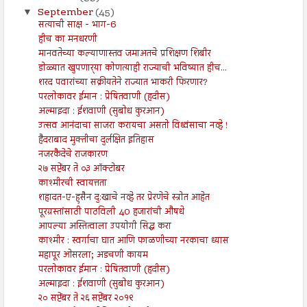
September
(45)
▼
सत्याची साक्ष - भाग-6
हीच का मनधरणी
मानवतेच्या कल्याणास्तव जमाअतचे प्रशिक्षण शिबीर
डोळ्यात खुपणार्‍या कोणत्याही राज्याची भविष्यात हीच...
शरद पवारांच्या सक्रीयतेने राज्यात भाकरी फिरणार?
परलोकावर ईमान : प्रेषितवाणी (हदीस)
अल्माइदा : ईशवाणी (सुबोध कुरआन)
उत्सव आनंदाचा साजरा करायचा असतो विध्वंसाचा नव्हे !
हैदराबाद मुक्तीचा दुर्लक्षित इतिहास
नजरकैदेचे राजकारण
२७ सप्टेंबर ते ०३ ऑक्टोबर
काश्मीरची स्वायत्तता
शहादत-ए-हुसैन दु:खाचे नव्हे तर प्रेरणेचे स्त्रोत आहेत
पूरग्रस्तांसाठी पाठविली 40 हजारांची औषधे
आपल्या अस्तित्वाला उपयोगी सिद्ध करा
काश्मीर : स्वर्गाचा घात आणि फाळणीच्या नरकाचा ध्यास
महापूर ओसरला; अडचणी कायम
परलोकावर ईमान : प्रेषितवाणी (हदीस)
अल्माइदा : ईशवाणी (सुबोध कुरआन)
२० सप्टेंबर ते २६ सप्टेंबर २०१९