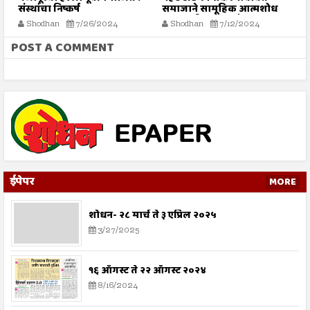
संस्थांचा निष्कर्ष
समाजाने सामूहिक आत्मशोध
या
करण्याची गरज - मौलाना
ग
Shodhan
7/26/2024
Shodhan
7/12/2024
इलियास खान फलाही
क
POST A COMMENT
ईपेपर
MORE
शोधन- २८ मार्च ते ३ एप्रिल २०२५
3/27/2025
१६ ऑगस्ट ते २२ ऑगस्ट २०२४
8/16/2024