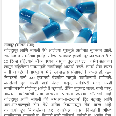
नागपूर (शोधन सेवा)
कोल्हापूर आणि सांगली येथे आलेल्या पुरामुळे अतोनात नुकसान झाले.
शारीरिक व मानसिक हानीही मोठ्या प्रमाणात झाली. पूर जवळपास 8 ते
10 दिवस राहिल्याने जीवनावश्यक वस्तूंचा तुटवडा पडला. तसेच सततच्या
लागून राहिलेल्या पावसामुळे नागरिकही आजारी पडले. त्यांची सेवा करता
यावी या उद्देशाने नागपूरच्या मेडिकल सर्व्हीस सोसायटीचे अध्यक्ष डॉ. नईम
नियाजनी यांनी 40 हजारांची वैद्यकीय सामुग्री पाठविल्याचे सांगितले.
जनसेवेचे वृत्त आम्ही हाती घेतले असून, सर्वतोपरी मदद आम्ही
नागरिकांपर्यंत पोहोचवू असेही ते म्हणाले. प्रेषित मुहम्मद सल्ल. यांनी गरजू,
आजारी नागरिकांची सेवा करण्यास प्राधान्य देण्याचे सांगितले आहे.
कोल्हापूर आणि सांगली येथे जमाअत-ए-इस्लामी हिंद महाराष्ट्र आणि
आय.आर.डब्ल्यूची टीम येथे अनेक दिवसांपासून सेवा करत आहे.
दानदात्यांकडून मिळालेल्या 40 हजारांपेक्षा जास्त किमतीची औषधे