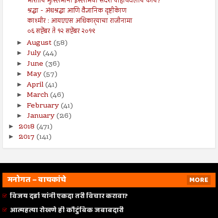
भारतीय मुस्लिमांनी इस्लामचा संदेश पोहोचवलाय काय?
श्रद्धा - अंधश्रद्धा आणि वैज्ञानिक दृष्टीकेाण
काश्मीर : आयएएस अधिकार्‍याचा राजीनामा
०६ सप्टेंबर ते १२ सप्टेंबर २०१९
August
(58)
►
July
(44)
►
June
(36)
►
May
(57)
►
April
(41)
►
March
(46)
►
February
(41)
►
January
(26)
►
2018
(471)
►
2017
(141)
►
मनोगत – वाचकांचे
MORE
विजय दर्डा यांनी एकदा तरी विचार करावा?
आत्महत्या रोखणे ही कौटुंबिक जबाबदारी