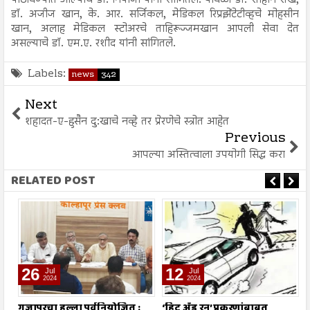
पाठविण्यात आल्याचे डॉ. नियाजी यांनी सांगितले. यावेळी डॉ. शाहीन शेख,
डॉ. अजीज खान, के. आर. सर्जिकल, मेडिकल रिप्रझेंटेटीव्हचे मोहसीन
खान, अलाह मेडिकल स्टोअरचे ताहिरूज्जमखान आपली सेवा देत
असल्याचे डॉ. एम.ए. रशीद यांनी सांगितले.
Labels:
news
342
Next
शहादत-ए-हुसैन दु:खाचे नव्हे तर प्रेरणेचे स्त्रोत आहेत
Previous
आपल्या अस्तित्वाला उपयोगी सिद्ध करा
RELATED POST
26
12
Jul
Jul
2024
2024
गजापूरचा हल्ला पूर्वनियोजित :
‘हिट अँड रन’ प्रकरणांबाबत
म