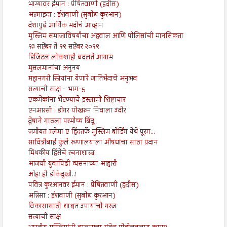
भाग्यावर ईमान : प्रेषितवाणी (हदीस)
अल्माइदा : ईशवाणी (सुबोध कुरआन)
देशापुढे आर्थिक मंदीचे आव्हान
मुस्लिम समाजाविषयीचा अहवाल आणि पोलिसांची मानसिकता
१३ सप्टेंबर ते १९ सप्टेंबर २०१९
डिजिटल लोकशाही बदलते आयाम
मुसलमानांचा अनुनय
महानगरी स्त्रियांना येणारे जातिभेदाचे अनुभव
सत्याची साक्ष - भाग-5
एकमेकांना भेटण्याचे इस्लामी शिष्टाचार
एनआरसी : डोंगर पोखरून निघाला उंदीर
द्वेषाने गाठला परमोच्च बिंदू
जमीयत उलेमा ए हिंदतर्फे मुस्लिम बोर्डिंग येथे पूरग...
सावित्रीबाई फुले रुग्णालयाला औषधांचा साठा प्रदान
मिथकीय हिंसेचे रचनाशास्त्र
आजची युवापिढी व्यसनाच्या आहारी
ओह! ही डोकेदुखी..!
पवित्र कुरआनवर ईमान : प्रेषितवाणी (हदीस)
अन्निसा : ईशवाणी (सुबोध कुरआन)
विकासासाठी शाश्वत उपायांची गरज
सत्याची साक्ष