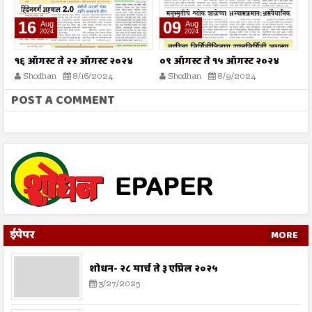
09
02
Aug
Aug
2024
2024
े २२ ऑगस्ट २०२४
०९ ऑगस्ट ते १५ ऑगस्ट २०२४
०२ ऑगस्ट ते ०८
8/16/2024
Shodhan
8/9/2024
Shodhan
8/2
POST A COMMENT
ईपेपर
MORE
शोधन- २८ मार्च ते ३ एप्रिल २०२५
3/27/2025