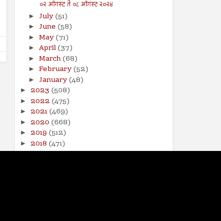
१९ जुलै ते २५ जुलै २०२४
शोधन- २८ मार्च ते ३ एप्रिल २०२
०२ ऑगस्ट ते ०८ ऑगस्ट २०२४
Shodhan
7/19/2024
Shodhan
3/27/2025
July
(51)
►
June
(58)
►
May
(71)
►
April
(37)
►
March
(68)
►
February
(52)
►
January
(48)
►
2023
(508)
►
2022
(475)
►
2021
(469)
►
2020
(668)
►
2019
(512)
►
2018
(471)
►
2017
(141)
►