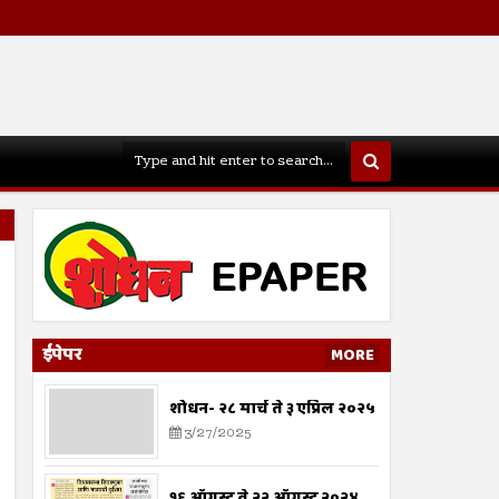
ईपेपर
MORE
शोधन- २८ मार्च ते ३ एप्रिल २०२५
3/27/2025
१६ ऑगस्ट ते २२ ऑगस्ट २०२४