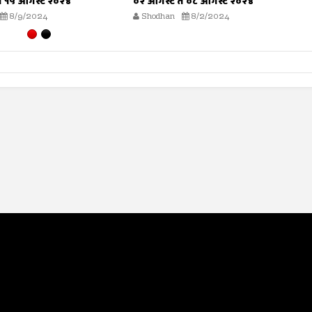
े ०८ ऑगस्ट २०२४
२६ जुलै ते ०१ ऑगस्ट २०२४
8/2/2024
Shodhan
7/26/2024