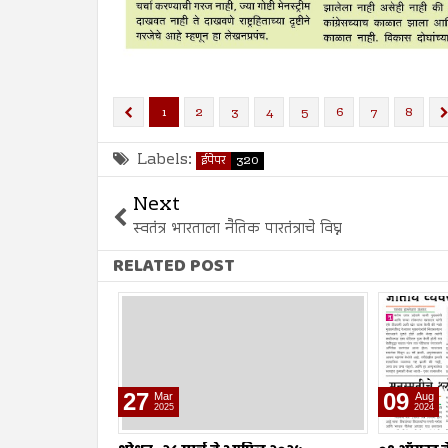
1
2
3
4
5
6
7
8
Labels:
ईपेपर
320
Next
स्वतंत्र भारताला नैतिक पारतंत्राचे विघ्न
RELATED POST
09
02
Aug
Aug
2024
2024