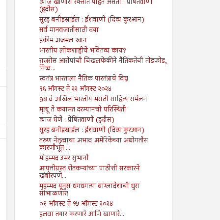
व्याज खाणारा रक्तात पोहत असतो : प्रेषितवाणी
(हदीस)
सूरह बनीइस्राईल : ईशवाणी (दिव्य कुरआन)
सर्व मानवजातीसाठी दया
हकीम अजमल खान
भारतीय लोकशाहीचे भवितव्य काय?
राजरोस आरोपांची चिखलफेकीने नैतिकतेची तोडफोड,
निव्व...
स्वतंत्र भारताला नैतिक पारतंत्राचे विघ्न
१६ ऑगस्ट ते २२ ऑगस्ट २०२४
98 वे अखिल भारतीय मराठी साहित्य संमेलन
मृत्यू ते कयामत दरम्यानची परिस्थिती
व्याज घेणे : प्रेषितवाणी (हदीस)
सूरह बनीइस्राईल : ईशवाणी (दिव्य कुरआन)
तरुण नेतृत्वाचा अभाव अमेरिकेच्या अधोगतीस
कारणीभूत ...
मोहम्मद उमर सुभानी
आपत्तीग्रस्त शेतकऱ्यांच्या पाठीशी सरकारने
खंबीरपणे...
मुहम्मद यूनुस धगधगत्या बांग्लादेशाची धुरा
सांभाळणार!
19
27
Jul
Mar
2024
2025
०९ ऑगस्ट ते १५ ऑगस्ट २०२४
हलवा तयार करणारे आणि खाणारे...