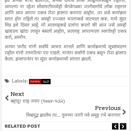
इथे अनेक भाषा बोलणारे, अनेक धर्माचे लोक मिळूनमिसळून राहतात.
आपल्या या रहेजा सोसायटीमध्येही वेगवेगळ्या जातीधर्माचे लोक राहतात
आणि आज आपण एकत्र रोजा इफ्तार करणार आहोत. जर असे कार्यक्रम
सतत होत राहिले तर आम्ही उज्ज्वल भारताकडे वाटचाल करू. याचे सुंदर
चित्र इथे दिसत आहे. मी अल्लाहकडे प्रार्थना करतो की आज जसे आम्ही
खांद्याला खांदा लावून बसलो आहोत, अल्लाह आपल्याला स्वर्गातही एकत्र
करो, आमीन.
अरफा फरीद यांनी सर्वांचे आभार मानले आणि कार्यक्रमाचे सूत्रसंचालन
राहील यांनी उत्तमरित्या पार पाडले. यानंतर सर्वांनी एकत्र बसून रोजा इफ्तार
केला. इफ्तारनंतर या सुंदर कार्यक्रमाची सांगता झाली.
Labels:
news
342
Next
बहादूर शाह जफर (१७७५-१८६२)
Previous
विश्वयुद्ध झालेच तर... तुमच्या जागी नवे समूह उभे करणार!
RELATED POST