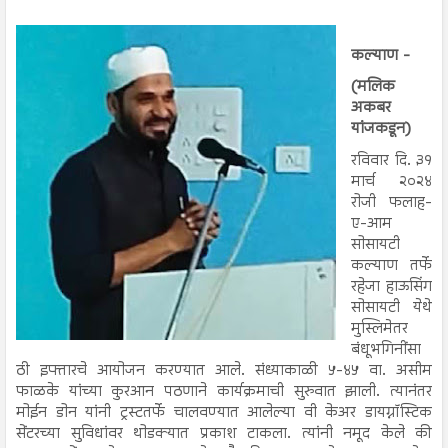
कल्याण -
(मलिक
अकबर
यांजकडून)
रविवार दि. ३१
मार्च २०२४
रोजी फलाह-
ए-आम
सोसायटी
कल्याण तर्फे
रहेजा हाऊसिंग
सोसायटी येथे
मुस्लिमेतर
बंधूभगिनींसा
ठी इफ्तारचे आयोजन करण्यात आले. संध्याकाळी ५-४५ वा. असीम
फाळके यांच्या कुरआन पठणाने कार्यक्रमाची सुरुवात झाली. त्यानंतर
मोईन डोन यांनी ट्रस्टतर्फे चालवण्यात आलेल्या वी केअर डायग्नॉस्टिक
सेंटरच्या सुविधांवर थोडक्यात प्रकाश टाकला. त्यांनी नमूद केले की