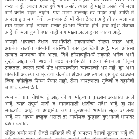
करत नाही. त्याला अल्लाहचे भय असते. त्याला हे माहीत असते की मला
आई-वडील पाहत नाहीत. पण माझा अल्लाह तर पाहत आहे आणि ते
आपला हात माग घेतो. ज्याच्यासाठी मी रोजा ठेवला आहे तो तर मला २४
तास पाहत आहे. त्याच्या मनात ईशभय निर्माण होते. हाच उद्देश रोजाचा
आहे की मला कुणी बघत नाही पण माझा अल्लाह तर बघतच आहे.
आजही आपल्या देशात उपाशीपोटी राहणाऱ्यांची संख्या जास्त आहे.
अएनेक राज्यांत गरिबांची परिस्थिती फार हलाखिची आहे. मला ओरिसा
राज्यात जाण्याचा योग आला. तिथे झोपडपट्टीमध्ये राहणारे अनेक अशी
कुटुंबे आहेत जी १५० ते २०० रुपयांसाठी पोटच्या संतानाला विकून
टाकतात. कारण त्यांचे पोट भरण्याकरिता त्यांच्याकडे अन्न नाहे. ह्या अशा
गरिबांची अवस्था व भुकेच्या वेदनांचा अंदाज आपल्याला ड्रायफ्रूट खाऊउन
किंवा कोल्ड्रिंक पिऊन येणार नाही. रोजा आपल्याला भुकेची व तहानेची
जाणीव करून देतो.
रमजानचे एक वैशिष्ट्य हे आहे की या महिन्यात कुरआन अवतरित झाले
आहे. त्यात संपूर्ण जाती व मानवांसाठी शांतीचा संदेश आहे. हा ग्रंथ
सगळ्यांचा आहे. या आधुनिक जगात कुरआनचे भाषांतर सहज उपलब्ध
आहे. जर आपण इच्छुक असाल तर आयोजक तुम्हाला कुरआनचे भाषांतर
देऊ शकतात.
सोहेल अमीर यांनी शेवटी सांगितले की ही आपल्या देशाची सुंदरता आहे की