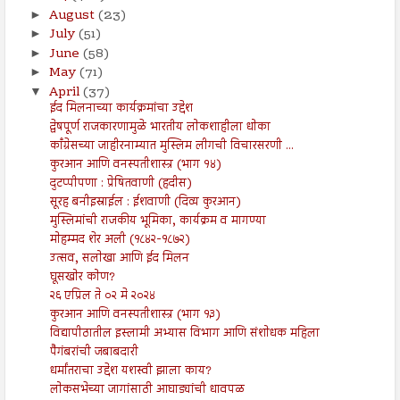
August
(23)
►
July
(51)
►
June
(58)
►
May
(71)
►
April
(37)
▼
ईद मिलनाच्या कार्यक्रमांचा उद्देश
द्वेषपूर्ण राजकारणामुळे भारतीय लोकशाहीला धोका
काँग्रेसच्या जाहीरनाम्यात मुस्लिम लीगची विचारसरणी ...
कुरआन आणि वनस्पतीशास्त्र (भाग १४)
दुटप्पीपणा : प्रेषितवाणी (हदीस)
सूरह बनीइस्राईल : ईशवाणी (दिव्य कुरआन)
मुस्लिमांची राजकीय भूमिका, कार्यक्रम व मागण्या
मोहम्मद शेर अली (१८४२-१८७२)
उत्सव, सलोखा आणि ईद मिलन
घूसखोर कोण?
२६ एप्रिल ते ०२ मे २०२४
कुरआन आणि वनस्पतीशास्त्र (भाग १३)
विद्यापीठातील इस्लामी अभ्यास विभाग आणि संशोधक महिला
पैगंबरांची जबाबदारी
धर्मांतराचा उद्देश यशस्वी झाला काय?
लोकसभेच्या जागांसाठी आघाड्यांची धावपळ