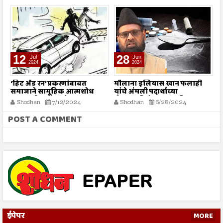
12
28
Jul
Jun
2024
2024
‘हिट अँड रन’ प्रकरणांबाबत
मौलाना इलियास खान फलाही
इ
समाजाने सामूहिक आत्मशोध
यांचे अंमली पदार्थांच्या
चि
करण्याची गरज - मौलाना
गैरवापराविरोधात सामूहिक
न
Shodhan
7/12/2024
Shodhan
6/28/2024
इलियास खान फलाही
कारवाईचे आवाहन
POST A COMMENT
ईपेपर
MORE