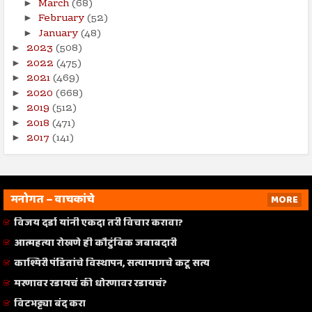
March
(68)
►
February
(52)
►
January
(48)
►
2023
(508)
►
2022
(475)
►
2021
(469)
►
2020
(668)
►
2019
(512)
►
2018
(471)
►
2017
(141)
►
मनोगत – वाचकांचे
MORE
विजय दर्डा यांनी एकदा तरी विचार करावा?
आत्महत्या रोखणे ही कौटुंबिक जबाबदारी
काश्मिरी पंडितांचे विस्थापन, सत्यामागचे कटू सत्य
मरणावर रडायचं की धोरणावर रडायचं?
विटभट्ट्या बंद करा