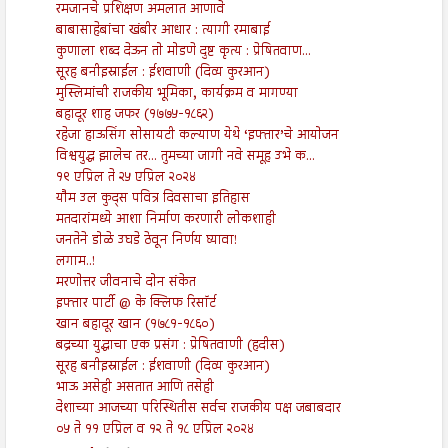
रमजानचे प्रशिक्षण अमलात आणावे
बाबासाहेबांचा खंबीर आधार : त्यागी रमाबाई
कुणाला शब्द देऊन तो मोडणे दुष्ट कृत्य : प्रेषितवाण...
सूरह बनीइस्राईल : ईशवाणी (दिव्य कुरआन)
मुस्लिमांची राजकीय भूमिका, कार्यक्रम व मागण्या
बहादूर शाह जफर (१७७५-१८६२)
रहेजा हाऊसिंग सोसायटी कल्याण येथे ‘इफ्तार’चे आयोजन
विश्वयुद्ध झालेच तर... तुमच्या जागी नवे समूह उभे क...
१९ एप्रिल ते २५ एप्रिल २०२४
यौम उल कुद्स पवित्र दिवसाचा इतिहास
मतदारांमध्ये आशा निर्माण करणारी लोकशाही
जनतेने डोळे उघडे ठेवून निर्णय घ्यावा!
लगाम..!
मरणोत्तर जीवनाचे दोन संकेत
इफ्तार पार्टी @ के क्लिफ रिसॉर्ट
खान बहादूर खान (१७८१-१८६०)
बद्रच्या युद्धाचा एक प्रसंग : प्रेषितवाणी (हदीस)
सूरह बनीइस्राईल : ईशवाणी (दिव्य कुरआन)
भाऊ असेही असतात आणि तसेही
देशाच्या आजच्या परिस्थितीस सर्वच राजकीय पक्ष जबाबदार
०५ ते ११ एप्रिल व १२ ते १८ एप्रिल २०२४