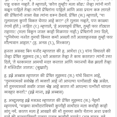
पाहू शकत नव्हते. ते म्हणाले, 'कोण तुम्ही? मला सोडा.' जेव्हा त्यांनी मागे
वळून पाहिले तेव्हा त्यांनी प्रेषितांना पाहिले आणि असा प्रयत्न करू लागले
की प्रेषितांनी जास्त वेळ त्यांना धरून ठेवावे. प्रेषित (स.) म्हणाले, "या
गुलामाला कुणी विकत घेणार आहे का?" (ते गुलाम नव्हते, पण काळ्या
रंगाचे होते.) जाहिरा (र.) म्हणाले, 'हे अल्लाहचे प्रेषित, तुम्ही फार तोट्यात
राहणार.' (मला विकून जास्त काही मिळणार नाही.) प्रेषितांनी उत्तर दिले,
"दुनियेच्या नजरेत तुमची किंमत कमी असली तरी अल्लाहजवळ तुम्ही फार
मौल्यवान आहात." (ह. अनस (र.), मिश्कात)
हजरत असवद बिन यजीद म्हणतात की ह. आयेशा (र.) यांना विचारले की
जेव्हा प्रेषित मुहम्मद (स.) घरी असतात तेव्हा ते काय करतात? त्यांनी उत्तर
दिले, 'ते घरकामात आमची मदत करतात आणि नमाजची वेळ झाली तेव्हा
ते मस्जिदीत जातात.' (बुखारी)
ह. इब्ने अब्बास म्हणतात की प्रेषित मुहम्मद (स.) यांचे विधान आहे,
"तुमच्यामध्ये सर्वश्रेष्ठ ती व्यक्ती आहे जो आपल्या पत्नीसाठी श्रेष्ठ असेल.
मी तुमच्यामध्ये सर्वांत जास्त श्रेष्ठ आहे कारण मी आपल्या पत्नींशी चांगला
व्यवहार करतो." (इब्ने माजा, इब्ने अब्बास)
ह. अब्दुल्लाह इब्ने मसऊद म्हणतात की प्रेषित मुहम्मद (स.) नेहमी
म्हणायचे, "माझ्या साथीदारांविषयी कुणीही साथीदार मला कधीही काही
सांगू नये. कारण मला हे आवडते की मी तुमच्या समोर येताना अशा प्रकारे