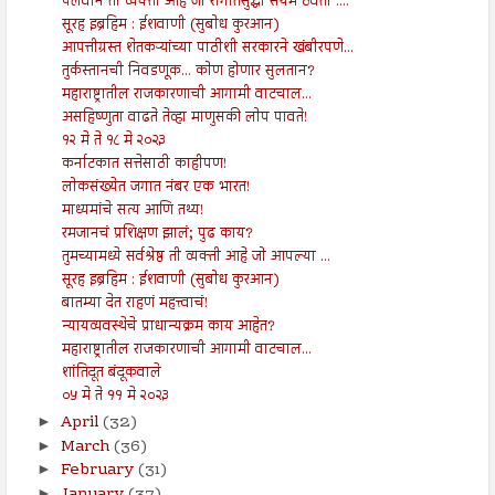
पैलवान तो व्यक्ती आहे जो रागातसुद्धा संयम ठेवतो :...
सूरह इब्रहिम : ईशवाणी (सुबोध कुरआन)
आपत्तीग्रस्त शेतकऱ्यांच्या पाठीशी सरकारने खंबीरपणे...
तुर्कस्तानची निवडणूक... कोण होणार सुलतान?
महाराष्ट्रातील राजकारणाची आगामी वाटचाल...
असहिष्णुता वाढते तेव्हा माणुसकी लोप पावते!
१२ मे ते १८ मे २०२३
कर्नाटकात सत्तेसाठी काहीपण!
लोकसंख्येत जगात नंबर एक भारत!
माध्यमांचे सत्य आणि तथ्य!
रमजानचं प्रशिक्षण झालं; पुढ काय?
तुमच्यामध्ये सर्वश्रेष्ठ ती व्यक्ती आहे जो आपल्या ...
सूरह इब्रहिम : ईशवाणी (सुबोध कुरआन)
बातम्या देत राहणं महत्त्वाचं!
न्यायव्यवस्थेचे प्राधान्यक्रम काय आहेत?
महाराष्ट्रातील राजकारणाची आगामी वाटचाल...
शांतिदूत बंदूकवाले
०५ मे ते ११ मे २०२३
April
(32)
►
March
(36)
►
February
(31)
►
January
(37)
►