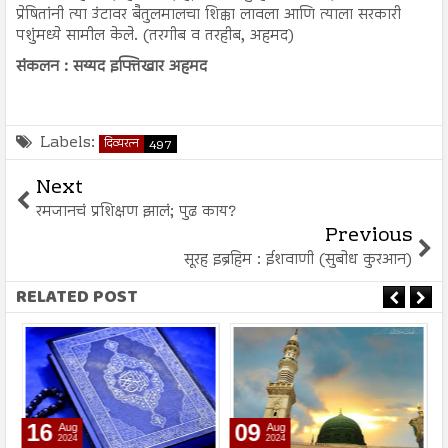
प्रेषितांनी त्या उंटावर बैतुलमालचा शिक्का लावला आणि त्याला सरकारी
पशुंमध्ये सामील केले. (तरगीब व तरहीब, अहमद)
संकलन : सय्यद इफ्तिखार अहमद
Labels:
दिव्यरत्न
497
Next
रमजानचं प्रशिक्षण झालं; पुढ काय?
Previous
सूरह इब्रहिम : ईशवाणी (सुबोध कुरआन)
RELATED POST
16
09
Aug
Aug
2024
2024