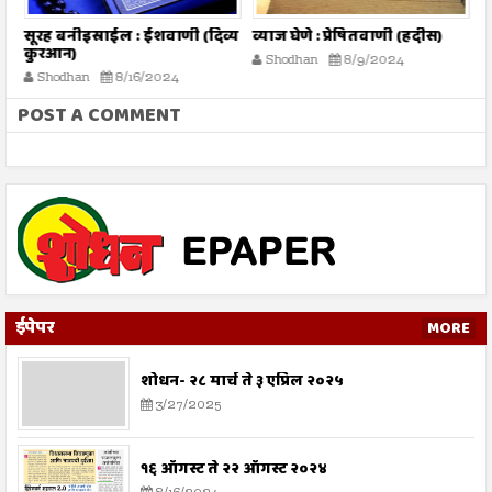
तो
सूरह बनीइस्राईल : ईशवाणी (दिव्य
व्याज घेणे : प्रेषितवाणी (हदीस)
म
कुरआन)
प
Shodhan
8/9/2024
Shodhan
8/16/2024
POST A COMMENT
ईपेपर
MORE
शोधन- २८ मार्च ते ३ एप्रिल २०२५
3/27/2025
१६ ऑगस्ट ते २२ ऑगस्ट २०२४