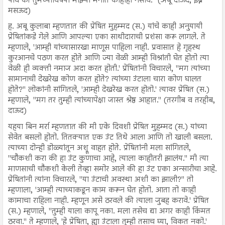
यावे की तुमच्याविषयी माझ्या मनात काहीही नसावे." (अबू दाऊद, इब्ने
मसऊद)
ह. अबू कुलाबा म्हणतात की प्रेषित मुहम्मद (स.) यांचे काही अनुयायी
प्रेषितांकडे गेले आणि आपल्या एका साथीदाराची प्रशंसा करू लागले. ते
म्हणाले, 'आम्ही यांच्यासारखा माणूस पाहिला नाही. प्रवासात हे गृहस्थ
कुरआनचे पठण करत होते आणि ज्या वेळी आम्ही विश्रांती घेत होतो त्या
वेळी ही व्यक्ती नमाज अदा करत होती.' प्रेषितांनी विचारले, "मग त्यांच्या
सामानाची देखरेख कोण करत होते? त्यांच्या उंटाला चारा कोण घालत
होते?" लोकांनी सांगितले, 'आम्ही देखरेख करत होतो.' त्यावर प्रेषित (स.)
म्हणाले, "मग तर तुम्ही त्यांच्यापेक्षा जास्त श्रेष्ठ आहात." (तरगीब व तरहीब,
दाऊद)
यहया बिन मर्रा म्हणतात की मी एके दिवशी प्रेषित मुहम्मद (स.) यांच्या
सेवेत बसलो होतो. तितक्यात एक उंट तिथे आला आणि तो खाली बसला.
त्याच्या दोन्ही डोळ्यांतून अश्रू वाहत होते. प्रेषितांनी मला सांगितले,
"चौकशी करा की हा उंट कुणाचा आहे, त्याला काहीतरी झालंय." मी त्या
माणसाची चौकशी केली तेव्हा समोर आले की हा उंट एका अन्सारीचा आहे.
प्रेषितांनी त्यांना विचारले, "या उंटाची अवस्था अशी का झाली?" तो
म्हणाला, 'आम्ही त्याच्याकडून काम करून घेत होतो. आता तो काही
कामाचा राहिला नाही. म्हणून असे ठरवले की त्याला जुबह करावे.' प्रेषित
(स.) म्हणाले, "तुम्ही याला कापू नका. मला तसेच द्या अगर काही किंमत
ठरवा." ते म्हणाले, 'हे प्रेषिता, ह्या उंटाला तुम्ही तसाच घ्या, विकत नको.'