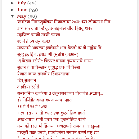
July
(42)
►
June
(49)
►
May
(36)
▼
कर्नाटक निवडणुकीच्या निकालाचा २०२४ च्या लोकसभा निव...
उच्च रक्तदाबाकडे दुर्लक्ष बहुमोल जीव हिरावू शकतो
महफिल उनकी साकी उनका
२६ मे ते ०१ जून २०२३
माणसाने आपल्या इच्छेमागे धाव घेतली तर तो नक्कीच वि...
सूरह इब्रहिम : ईशवाणी (सुबोध कुरआन)
‘द केरला स्टोरी’: चित्रपट बनला दुष्प्रचाराचे साधन
सुडान ते पाकिस्तान गृहयुद्ध एक चिकित्सा
येणारा काळ राजकीय स्थित्यंतराचा!
टिपू सुलतान
द इंडिया स्टोरी
रासायनिक खतांच्या व जंतूनाशकांच्या किंमतीत अव्वाच्...
ईशनिर्मितीत बदल करणाऱ्यांचा ऱ्हास
१९ मे ते २५ मे २०२३
अरब-इराण शांती करार एक कुटनीतिक क्रांती
अरब-इराण शांती करार एक कुटनीतिक क्रांती
जमाअते इस्लामी हिंदच्या अध्यक्षपदी सय्यद सआदतुल्ला...
गरजूंची मदत करणे, एकमेकांचा सन्मान करणे राष्ट्र उभ...