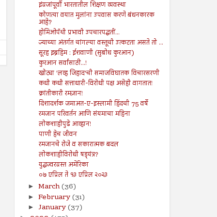
कुरआन)
इंग्रजांपूर्वी भारतातील शिक्षण व्यवस्था
Shodhan
7/19/2024
कोणत्या वयात मुलांना उपवास करणे बंधनकारक
Shodhan
7/26/2024
आहे?
होमिओपॅथी प्रभावी उपचारपद्धतीं...
ज्याच्या अंतर्गत चांगल्या वस्तूची उत्कटता असते तो ...
सूरह इब्रहिम : ईशवाणी (सुबोध कुरआन)
कुरआन सर्वांसाठी...!
खोट्या 'लव्ह जिहाद'ची समाजविघातक विचारसरणी
कधी कधी सत्ताधारी-विरोधी पक्ष असेही वागतात!
क्रांतीकारी रमज़ान!
दिशादर्शक जमाअत-ए-इस्लामी हिंदची 75 वर्षे
रमजान परिवर्तन आणि संयमाचा महिना
लोकशाहीपुढे आव्हान!
पाणी हेच जीवन
रमजानचे रोजे व सकारात्मक बदल
लोकशाहीविरोधी षड़्यंत्र?
युद्धज्वरग्रस्त अमेरिका
०७ एप्रिल ते १३ एप्रिल २०२३
March
(36)
►
February
(31)
►
January
(37)
►