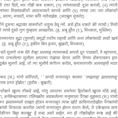
ा सेवेत हजर होतो. एका व्यक्तीने प्रेषितांना विचारले, मातापिता यांचे निधन
नी उत्तर दिले, चार गोष्टी करू शकता, (१) त्यांच्यासाठी दुआ करावी, (२) त्यांनी
यांच्या मित्रमंडळींशी आदरभावाने वागावे आणि (४) त्यांचा ज्या ज्या लोकांशी
 आत्या, मावशी, मामा वगैरे नातेवाईक. (अदबुल मुफर्रद)
ने दुसऱ्या श्रद्धावंत व्यक्तीशी शत्रुत्व ठेवू नये. असे होऊ शकते की त्याची / तिची
ांचे दुसरे गुण तुम्हाला आवडतील. (ह. अबू हुरैरा (र.), मिश्कात, मुस्लिम)
ज्याच्यानंतर सुद्धा (तुमची) समृद्धी तशीच राहावी आणि अशा लोकांसाठी आधी खर्च
ह. अबू हुरैरा (र.), हकीम बिन हजम, बुखारी, मिश्कात)
ा घरी मुलगी जन्म घेते तेव्हा अल्लाह त्याच्याकडे आपले दूत पाठवतो. ते म्हणतात,
त्या जन्मलेल्या मुलीला आपल्या पंखांवर घेतात आणि तिच्या डोक्यावरून हात
र्बल मुलगी आहे. जो त्या मुलीचे संगोपन करील, कयामतपर्यंत अल्लाहची मदत
मुहम्मद (स.) यांनी सांगितले, ``अगदी मनापासून कलमा `लाइलाहा इल्लल्लाहु'
स प्राप्त होईल.'' (हदीस : बुखारी)
 हिशोबाने खूपच तोकडे आहे, परंतु आपल्या अर्थाच्या हिशोबाने खूपच मोठे आहे.
, अनेकेश्वरत्वाच्या गलिच्छतेत अडकलेल्या मनुष्याला पैगंबर मुहम्मद (स.) यांची
रून इस्लाममध्ये दाखल होऊन मनापासून त्यास खोटे ठरविणारादेखील पैगंबरांची
कांची शिफारस करतील ज्यांनी मनापासून ईमान धारण केले, जे एकेश्वरत्व सत्य
्तैक़ीनन बिहा कल्बुहू' हे शब्द आले आहेत. मग ही गोष्टदेखील स्पष्ट आहे की