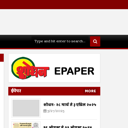
ईपेपर
MORE
शोधन- २८ मार्च ते ३ एप्रिल २०२५
3/27/2025
१६ ऑगस्ट ते २२ ऑगस्ट २०२४