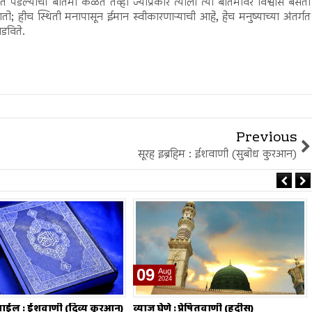
रीत पडल्याची बातमी कळते तेव्हा ज्याप्रकारे त्याला त्या बातमीवर विश्वास बसतो
ातो; हीच स्थिती मनापासून ईमान स्वीकारणाऱ्याची आहे, हेच मनुष्याच्या अंतर्गत
डविते.
Previous
सूरह इब्रहिम : ईशवाणी (सुबोध कुरआन)
26
Jul
2024
 प्रेषितवाणी (हदीस)
मोजमापात तफावत करणे : प्रेषितवाणी