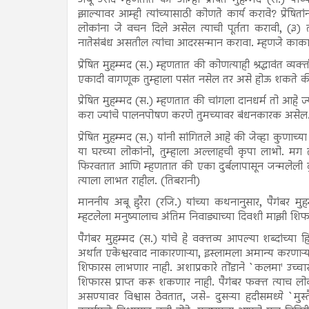
अबू उसैद म्हणतात की आम्ही प्रेषित मुहम्मद (स.) यांच्य
झाल्यावर आम्ही त्यांच्यासाठी कोणते कार्य करावे? प्रेषितां
लोकांना जे वचन दिले असेल त्याची पूर्तता करावी, (३) त्
नातेसंबंध असतील त्यांचा आदरसन्मान करावा. म्हणजे काका,
प्रेषित मुहम्मद (स.) म्हणतात की कोणत्याही श्रद्धावंत व्यक्ती
एकादी वागणूक तुम्हाला पसंत नसेल तर असे होऊ शकते की त्य
प्रेषित मुहम्मद (स.) म्हणतात की चांगला दानधर्म तो आहे 
करा ज्यांचे पालनपोषण करणे तुमच्यावर बंधनकारक असेल. (
प्रेषित मुहम्मद (स.) यांनी सांगितले आहे की जेव्हा कुणाच्य
या घरच्या लोकांनो, तुम्हाला अल्लाहची कृपा लाभो. मग 
फिरवतात आणि म्हणतात की एका दुर्बलापासून जन्मलेली दु
त्याला लाभत राहील. (तिबरानी)
माननीय अबू हुरैरा (रजि.) यांच्या कथनानुसार, पैगंबर 
म्हटलेला मनुष्यालाच अंतिम निवाड्याच्या दिवशी माझी शिफार
पैगंबर मुहम्मद (स.) यांचे हे वक्तव्य आपल्या शब्दांच्या
अर्थात एकेश्वरवाद नाकारणाऱ्या, इस्लामला अमान्य करणाऱ्या
शिफारस लाभणार नाही. अशाप्रकारे तोंडाने `कलमा' उच्चा
शिफारस प्राप्त करू शकणार नाही. पैगंबर फक्त त्याच लो
असण्यावर विश्वास ठेवतात, जसे- दुसऱ्या हदीसमध्ये `मुस