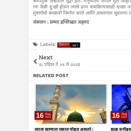
कर्मामुळे विश्वासात वृद्धी होते. मनुष्याला आपले मूल विहि
त्या वेळी दु:खी होऊन त्याचे प्राण वाचविण्यासाठी धावत ज
मुक्तीची काळजी निर्माण करते आणि आचरणात सुधारणा घ
संकलन : सय्यद इफ्तिखार अहमद
Labels:
दिव्यरत्न
497
Next
२८ एप्रिल ते ०४ मे २०२३
RELATED POST
16
09
Aug
Aug
2024
2024
ोहत असतो :
सूरह बनीइस्राईल : ईशवाणी (दिव्य कुरआन)
व्याज घेणे :