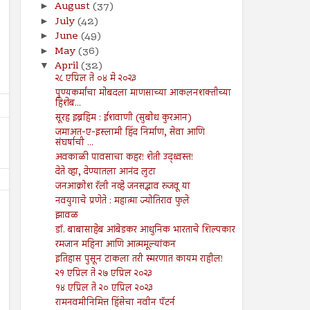
August
(37)
►
July
(42)
►
June
(49)
►
May
(36)
►
April
(32)
▼
२८ एप्रिल ते ०४ मे २०२३
पुण्यकर्मांचा मोबदला माणसाच्या आकलनशक्तीच्या
हिशेब...
सूरह इब्रहिम : ईशवाणी (सुबोध कुरआन)
जमाअत-ए-इस्लामी हिंद निर्माण, सेवा आणि
संघर्षाची ...
अवकाळी पावसाचा कहर! शेती उद्ध्वस्त!
देते व्हा, देण्यातला आनंद लुटा
जनआक्रोश रॅली नव्हे जनसद्भाव रुजवू या
नवयुगाचे प्रणेते : महात्मा ज्योतिराव फुले
झावळ
डॉ. बाबासाहेब आंबेडकर आधुनिक भारताचे शिल्पकार
रमजान महिना आणि आत्ममूल्यांकन
इतिहास पुसून टाकला तरी स्मरणात कायम राहील!
26
19
Jul
Jul
२१ एप्रिल ते २७ एप्रिल २०२३
2024
2024
१४ एप्रिल ते २० एप्रिल २०२३
रामनवमीनिमित्त हिंसेचा नवीन पॅटर्न
सूरह बनीइस्राईल : : ईशवाणी (दिव्य
चोरी : : प्रेषितवाणी (हदीस)