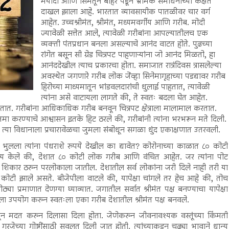
मर्यादा आणि सिमेतून बाहेर पडून भ्रामक समाधनाच्या कक्षेत
दाखल झाला आहे. भारतात व्यावसायीक पातळीवर चार वर्ग
आहेत. उच्चश्रीमंत, श्रीमंत, मध्यमवर्गीय आणि गरीब. मोदी
ज्यावेळी सत्तेत आले, त्यावेळी गरीबांना आपल्यातीलच एक
व्यक्ती पंतप्रधान बनला असल्याचे आनंद वाटत होते. पुढच्या
रांगेत बसून सी ग्रेड चित्रपट पाहणाऱ्यांना जो आनंद मिळतो, हा
आनंददेखील त्याच प्रकारचा होता. समाजात रात्रंदिवस त्रासलेल्या
अवस्थेत जगणारे गरीब लोक जेंव्हा सिनेमागृहाच्या पडद्यावर गरीब
हिरोच्या माध्यमातून भांडवलदारांची धुलाई पाहतात, त्यावेळी
त्यांना असे वाटायला लागते की, ते स्वतः बदला घेत आहेत.
राहतात. गरीबांना आधिकाधिक गरीब बनवून चित्रपट क्षेत्राला मालामाल करतात.
 जमा करण्याचे आश्वासन इतके हिट ठरले की, गरीबांनी त्यांना भरभरून मते दिली.
 त्या विधानाला प्रचारावेळचा जुमला संबोधून सगळा धुंद एकाक्षणात उतरवली.
 भुलला त्यांना पंधराशे रुपये देखील का द्यावेत? कोरोनाच्या काळात ८० कोटी
य केले की, देशात ८० कोटी लोक गरीब आणि वंचित आहेत. जर त्यांना पोट
शिकार ठरुन परलोकाला जातील. देशातील सर्व लोकांना जरी दिले नाही तरी या
कोटी झाले असते. बीजेपीला वाटले की, यापेक्षा चांगले तर हेच आहे की, तोच
ोठ्या प्रमाणात देणग्या घ्याव्यात. जगातील सर्वात श्रीमंत पक्ष बनण्याचा यापेक्षा
ंगला उपयोग करुन स्वतःला एका गरीब देशातील श्रीमंत पक्ष बनवले.
यमातून मदत करुन दिलासा दिला होता. जेणेकरुन जीवनावश्यक वस्तूंच्या किंमती
गरजेच्या गोष्टींसाठी सवलत दिली जात होती. त्यांच्याकडून चढ्या भावाने धान्य