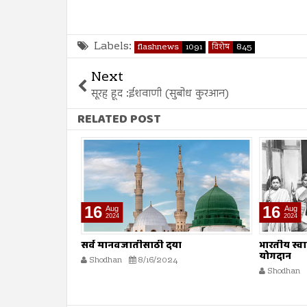
Labels:
flashnews
1091
विशेष
845
Next
सूरह हूद :ईशवाणी (सुबोध कुरआन)
RELATED POST
16
16
Aug
Aug
2024
2024
ा
भारतीय स्वातंत्र्य लढ्यातील स्त्रियांचे
मधमाशी
योगदान
Shodhan
Shodhan
8/16/2024