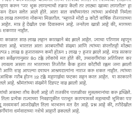
ांना मारहाण करुन "जर भूक लागल्याची तक्रार केली तर लाठ्या खाव्या लागतील" हा
 देऊन सत्तेत आले होते. आता सात वर्षांच्यानंतर त्यांच्या अर्थमंत्री निर्मला
साठ लाख तरुणांना नोकऱ्या मिळतील. "म्हणजे मोदी 2 कोटी वार्षिक रोजगाराच्या
रले आहेत. मात्र हे देखील एक दिवास्वप्न आहे. जनतेला खात्री आहे की, मागच्या
ी होऊ शकणार नाहीत.
नाच्या काळात साठ लाख लहान कारखाने बंद झाले आहेत. ज्याचा परिणाम म्हणून
म झाला आहे. भारतात आता अरबपतींची संख्या आणि त्यांच्या संपत्तीतही मोठ्या
 उत्पन्न 1 लाख 8 हजारावरुन कमी होऊन 1 लाख 7 हजार झाले आहे. मात्र सरकार
 सर्वेक्षणानुसार 80 टक्के लोकांचे मत होते की, उच्चवर्गीयांवर अतिरिक्त कर
 लावला असता तर भारताच्या तिजोरीत कैक हजार कोटींची रक्कम जमा झाली
 आणि शाह आपल्या दयाघन आश्रयदात्यांना नाराज करु शकत नाहीत. त्यांच्या
रीब आधिक गरीब होउन 12 टक्के महागाईचा फटका सहन करत आहेत. या सरकारने
ले आहे. श्रीमंतांच्या संख्येने दिडपट वाढ झाली आहे.
यमवर्गीयांची अवस्था तीच केली आहे जी राजकीय पातळीवर मुसलमानांचा करु इच्छिते.
ा प्रत्येक राज्याच्या निवडणूकीत पराभूत करण्यामध्ये महत्वाची भूमिका पार
दू मध्यमवर्ग आजदेखील तिला भरभरुन मत देत आहे. प्रश्न आहे की, तरीदेखील
यमवर्गीयांना धर्मवादाच्या नशेचे आहारी ढकलले आहे.