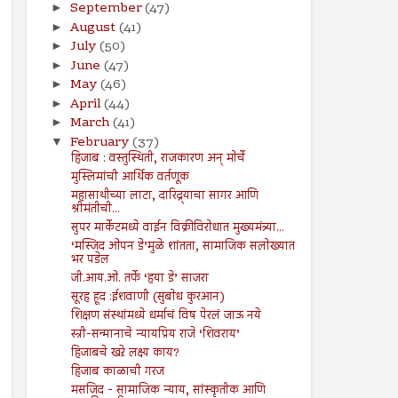
September
(47)
►
August
(41)
►
July
(50)
►
June
(47)
►
May
(46)
►
April
(44)
►
March
(41)
►
February
(37)
▼
हिजाब : वस्तुस्थिती, राजकारण अन् मोर्चे
मुस्लिमांची आर्थिक वर्तणूक
महासाथीच्या लाटा, दारिद्र्याचा सागर आणि
श्रीमंतीची...
सुपर मार्केटमध्ये वाईन विक्रीविरोधात मुख्यमंत्र्या...
‘मस्जिद ओपन डे’मुळे शांतता, सामाजिक सलोख्यात
भर पडेल
जी.आय.ओ. तर्फे ‘हया डे’ साजरा
सूरह हूद :ईशवाणी (सुबोध कुरआन)
शिक्षण संस्थांमध्ये धर्माचं विष पेरलं जाऊ नये
स्त्री-सन्मानाचे न्यायप्रिय राजे ‘शिवराय’
हिजाबचे खऱे लक्ष्य काय?
हिजाब काळाची गरज
मसजिद - सामाजिक न्याय, सांस्कृतीक आणि