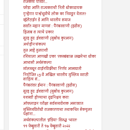
राजकीय परिवर...
फोडा आणि राज्यकराची निती धोकादायक
गुन्हेगार पार्श्वभूमीचे लोक का निवडून येतात?
व्हॅलेंटाईन डे आणि भारतीय समाज
सर्वांत महान माणसं : पैगंबरवाणी (हदीस)
हिजाब व त्याचे प्रकार
सूरह हूद :ईशवाणी (सुबोध कुरआन)
अर्थ'हीन'संकल्प
तुज आहे तुजपाशी
रशियाला आणखी एका 'रक्तबंबाळ जखमे'चा धोका
आभासी अर्थसंकल्प!
मॉलमधून वाईनविक्रीचा निर्णय आत्मघाती
नियोजित 13 वे अखिल भारतीय मुस्लिम मराठी
साहित्य सं...
पैगंबरांवर ईमान : पैगंबरवाणी (हदीस)
16
16
Aug
Aug
सूरह हूद :ईशवाणी (सुबोध कुरआन)
2024
2024
यशस्वी होण्याचा दृढनिश्चय करा!
ऑफलाइन परीक्षा सर्वसमावेशक असाव्यात
मृत्यूनंतर पुढे काय
भारतीय लोकशाहीचे भवितव्य 
मुस्लिमविरोधी राजकारणाचा तथाकथित सेक्युलर
Shodhan
8/16/2024
Shodhan
8/16/2024
पक्षांना...
अर्थसंकल्पातील 'इंडिया' विरुद्ध 'भारत'
११ फेब्रुवारी ते १७ फेब्रुवारी २०२२