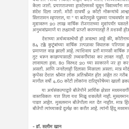
केला जातो. प्रयागराजच्या हास्टेलमध्ये घुसून विद्यार्थ्य
संदेश दिला जातो. मोदी दरवर्षी 2 कोटी नोकऱ्यांचे आश्वासन
सितारामन म्हणतात, या " या बजेटमुळे पुढच्या पाचवर्षात 
मुद्यावरुन 20 लाख वार्षिक रोजगाराच्या मुद्यांपर्यंत घस
अनुभवांप्रमाणे या लक्ष्याची प्राप्ती करण्यातही ते य़शस्व
देशाच्या अर्थव्यवस्थेची ही अवस्था आहे की, कोरो
84 टक्के कुटूंबांच्या वार्षिक उत्पन्नावर विघातक परिणा
प्रमाणात वाढ झाली आहे. त्याशिवाय प्रती माणसी वार्षिक
तुट भरून काढण्यासाठी उच्चवर्गीयांवर कर लावत नाही. एका
लावायला हवा. 80 विरुध्द 20 च्या सरकारने जर हा कर
असती. आणि जनतेलाही दिलासा मिळाला असता. मात्र मोदी
कृपेवर देशात श्रीमंत लोक अतिश्रीमंत होत आहेत तर ग
मागील वर्षी 4.60 कोटी लोकांना दारिद्र्यरेषेच्या खाली ढकल
या अर्थसंकल्पाद्वारे बीजेपीने आर्थिक क्षेत्रात मध्
वास्तविकतः यात तिला यश मिळू शकलेले नाही. मुसलमान तिल
पाडत आहेत. मुसलमान बीजेपीला मत देत नाहीत. मात्र हिं
बीजेपी त्यांच्याकडे दुर्लक्ष का करीत आहे. त्यांनी हिंदू मध्
- डॉ. सलीम खान