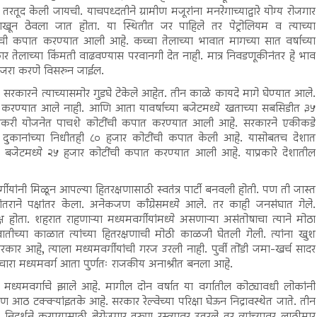
ूद केली जायची. याचपध्दतीने ग्रामीण मजूरांना मनरेगाच्याद्वारे योग्य रोजगार
ाखून ठेवला जात होता. या स्थितीत जर पाहिले तर पेट्रोलियम व त्याच्या
ंची कपात करण्यात आली आहे. कच्चा तेलाच्या भावात मागच्या सात वर्षाच्या
र तेलाच्या किंमती वाढवण्यास परवानगी देत नाही. मात्र निवडणूकीनंतर हे भाव
ाजरा करणे विसरुन जाईल.
कारने त्याच्यासमोर गुडघे टेकेले आहेत. तीन काळे कायदे मागे घेण्यात आले.
्ण करण्यात आले नाही. आणि आता यावर्षाच्या बजेटमध्ये खताच्या सबसिडीत ३५
ेतकरी योजनेत पाचशे कोटींची कपात करण्यात आली आहे. सरकारने एकीकडे
ेशन दुकानांच्या निधीतही ८० हजार कोटींची कपात केली आहे. यासोबतच देशात
 बजेटमध्ये २५ हजार कोटींची कपात करण्यात आली आहे. याप्रकारे देशातील
चवर्गीयांनी मिळून आपल्या हितरक्षणासाठी स्वतंत्र पार्टी बनवली होती. पण ती जास्त
ांतराने पक्षांतर केला. अनेकजण काँग्रेसमध्ये आले. तर काही जनसंघात गेले.
 होता. शहरात राहणाऱ्या मध्यमवर्गीयांमध्ये असणाऱ्या असंतोषाचा त्याने मोठा
ातीच्या काळात त्यांच्या हितरक्षणाची मोठी काळजी घेतली गेली. त्यांना खुश
कार आहे, त्याला मध्यमवर्गीयांची गरज उरली नाही. पुर्वी तोंडी जमा-खर्च सादर
चारा मध्यमवर्ग आता पुर्णतः राजकीय अनाश्रीत बनला आहे.
 मध्यमवर्गाचे झाले आहे. मागील दोन वर्षात या वर्गातील कोट्यावधी लोकांनी
 आठ टक्क्यांइतके आहे. सरकार रेल्वेच्या परिक्षा घेऊन निद्रावस्थेत जाते. तीन
त निदर्शने करण्यासाठी बेरोजगार तरुण रस्त्यावर उतरले तर त्यांच्यावर लाठीमार