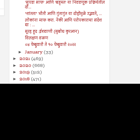
'सुपडा साफ' आणि 'बहुमत' या निवडणूक प्रक्रियेतील
दो...
‘शांतता’ भीती आणि गुंतागुंत या दोहोंमुळे उद्भवते, ...
लोकांना माफ करा. नेकी आणि परोपकाराचा संदेश
द्या : ...
सूरह हूद :ईशवाणी (सुबोध कुरआन)
विलक्षण वळण
०४ फेब्रुवारी ते १० फेब्रुवारी २०२२
January
(33)
►
2021
(469)
►
2020
(668)
►
2019
(512)
►
2018
(471)
►
2017
(141)
►