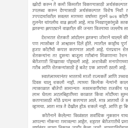
खरेदी करुन ते कमी किंमतीत विकण्यासाठी अर्थसंकल्पात तरत
उपलब्ध करुन देण्यासाठी अर्थसंकल्पात विशेष निधी र
उपपदार्थावरील सवलत मागच्या वर्षाच्या तुलने ७०४ कोटी
तुलनेत चांगलीच वाढ झाली आहे. मात्र निवडणूकांमुळे सरका
इतक्या झपाट्याने वाढतील की जनता विजयाचा जल्लोष स
देशभरात शेतकरी आंदोलन इतक्या जोमाने चालले की सर
पण त्यासोबत जे आश्वासन दिले होते. त्यातील काहीच पुर
हजार कोटींची कपात करण्यात आली आहे. पंतप्रधान श
शेतकऱ्यांना तर दुसऱ्या बाजूला गरीबांना मिळणाऱ्या र
बेरोजगारी शिखरावर पोहचली आहे. अशावेळी मनगरेगाच्या
गरीब आणि शेतकऱ्यांसाठी हे बजेट एक आपत्ती ठरली आहे.
स्वातंत्र्याच्यानंतर भारताचे माजी राज्यकर्ते आणि उच्
दिवस चालू शकली नाही. त्याच्या कित्येक नेत्यांनी काल
त्याकाळात बीजेपी सामान्यतः मध्यमवर्गीयांचा राजकीय पक्ष
लाभ घेतला अटलबिहारींच्या काळात किंवा मोदींच्या सुरुव
करण्यासाठी मोठे प्रयत्न करण्यात आले. मात्र आताची जे सर
व्हायचा. आता मात्र ते देखील होऊ शकले नाही. आणि हा बि
कोरोनाने केलेल्या विध्वंसात सर्वाधिक नुकसान याच
आपल्या नोकऱ्या गमावल्या आहेत. शहरात बेरोजगारीचे प्रमाण
वर्षानंतर त्याचा निकाल जाहीर केला जातो. त्याच्याविरोधा