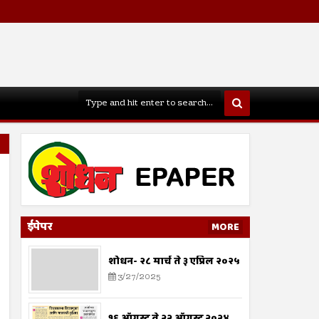
ईपेपर
MORE
शोधन- २८ मार्च ते ३ एप्रिल २०२५
3/27/2025
१६ ऑगस्ट ते २२ ऑगस्ट २०२४