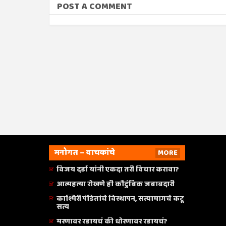
POST A COMMENT
मनोगत – वाचकांचे
MORE
विजय दर्डा यांनी एकदा तरी विचार करावा?
आत्महत्या रोखणे ही कौटुंबिक जबाबदारी
काश्मिरी पंडितांचे विस्थापन, सत्यामागचे कटू
सत्य
मरणावर रडायचं की धोरणावर रडायचं?