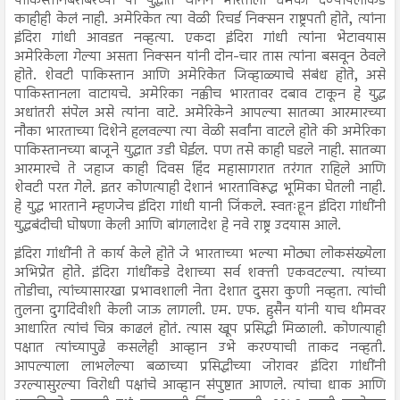
पाकिस्तानबरोबरच्या या युद्धात चीनने भारताला धमकी देण्यापलीकडे
काहीही केलं नाही. अमेरिकेत त्या वेळी रिचर्ड निक्सन राष्ट्रपती होते, त्यांना
इंदिरा गांधी आवडत नव्हत्या. एकदा इंदिरा गांधी त्यांना भेटावयास
अमेरिकेला गेल्या असता निक्सन यांनी दोन-चार तास त्यांना बसवून ठेवले
होते. शेवटी पाकिस्तान आणि अमेरिकेत जिव्हाळ्याचे संबंध होते, असे
पाकिस्तानला वाटायचे. अमेरिका नक्कीच भारतावर दबाव टाकून हे युद्ध
अधांतरी संपेल असे त्यांना वाटे. अमेरिकेने आपल्या सातव्या आरमारच्या
नौका भारताच्या दिशेने हलवल्या त्या वेळी सर्वांना वाटले होते की अमेरिका
पाकिस्तानच्या बाजूने युद्धात उडी घेईल. पण तसे काही घडले नाही. सातव्या
आरमारचे ते जहाज काही दिवस हिंद महासागरात तरंगत राहिले आणि
शेवटी परत गेले. इतर कोणत्याही देशानं भारताविरूद्ध भूमिका घेतली नाही.
हे युद्ध भारताने म्हणजेच इंदिरा गांधी यानी जिंकले. स्वतःहून इंदिरा गांधींनी
युद्धबंदीची घोषणा केली आणि बांगलादेश हे नवे राष्ट्र उदयास आले.
इंदिरा गांधींनी ते कार्य केले होते जे भारताच्या भल्या मोठ्या लोकसंख्येला
अभिप्रेत होते. इंदिरा गांधींकडे देशाच्या सर्व शक्ती एकवटल्या. त्यांच्या
तोडीचा, त्यांच्यासारखा प्रभावशाली नेता देशात दुसरा कुणी नव्हता. त्यांची
तुलना दुर्गादेवीशी केली जाऊ लागली. एम. एफ. हुसैन यांनी याच थीमवर
आधारित त्यांचं चित्र काढलं होतं. त्यास खूप प्रसिद्धी मिळाली. कोणत्याही
पक्षात त्यांच्यापुढे कसलेही आव्हान उभे करण्याची ताकद नव्हती.
आपल्याला लाभलेल्या बळाच्या प्रसिद्धीच्या जोरावर इंदिरा गांधींनी
उरल्यासुरल्या विरोधी पक्षांचे आव्हान संपुष्टात आणले. त्यांचा धाक आणि