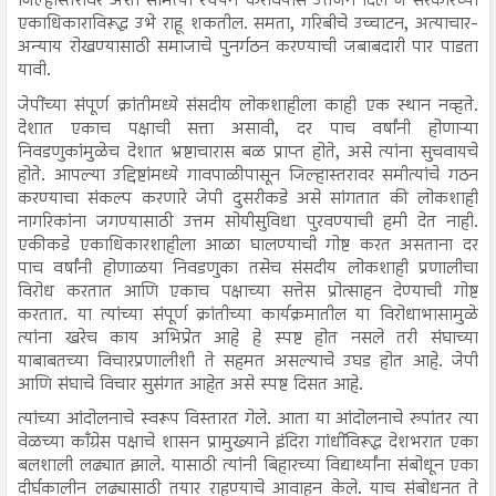
जिल्हास्तरावर अशा समित्या स्थपन करावयास उत्तेजन दिले जे सरकारच्या
एकाधिकाराविरूद्ध उभे राहू शकतील. समता, गरिबीचे उच्चाटन, अत्याचार-
अन्याय रोखण्यासाठी समाजाचे पुनर्गठन करण्याची जबाबदारी पार पाडता
यावी.
जेपींच्या संपूर्ण क्रांतीमध्ये संसदीय लोकशाहीला काही एक स्थान नव्हते.
देशात एकाच पक्षाची सत्ता असावी, दर पाच वर्षांनी होणाऱ्या
निवडणुकांमुळेच देशात भ्रष्टाचारास बळ प्राप्त होते, असे त्यांना सुचवायचे
होते. आपल्या उद्दिष्टांमध्ये गावपाळीपासून जिल्हास्तरावर समीत्यांचे गठन
करण्याचा संकल्प करणारे जेपी दुसरीकडे असे सांगतात की लोकशाही
नागरिकांना जगण्यासाठी उत्तम सोयीसुविधा पुरवण्याची हमी देत नाही.
एकीकडे एकाधिकारशाहीला आळा घालण्याची गोष्ट करत असताना दर
पाच वर्षांनी होणाळया निवडणुका तसेच संसदीय लोकशाही प्रणालीचा
विरोध करतात आणि एकाच पक्षाच्या सत्तेस प्रोत्साहन देण्याची गोष्ट
करतात. या त्यांच्या संपूर्ण क्रांतीच्या कार्यक्रमातील या विरोधाभासामुळे
त्यांना खरेच काय अभिप्रेत आहे हे स्पष्ट होत नसले तरी संघाच्या
याबाबतच्या विचारप्रणालीशी ते सहमत असल्याचे उघड होत आहे. जेपी
आणि संघाचे विचार सुसंगत आहेत असे स्पष्ट दिसत आहे.
त्यांच्या आंदोलनाचे स्वरूप विस्तारत गेले. आता या आंदोलनाचे रुपांतर त्या
वेळच्या काँग्रेस पक्षाचे शासन प्रामुख्याने इंदिरा गांधींविरूद्ध देशभरात एका
बलशाली लढ्यात झाले. यासाठी त्यांनी बिहारच्या विद्यार्थ्यांना संबोधून एका
दीर्घकालीन लढ्यासाठी तयार राहण्याचे आवाहन केले. याच संबोधनत ते