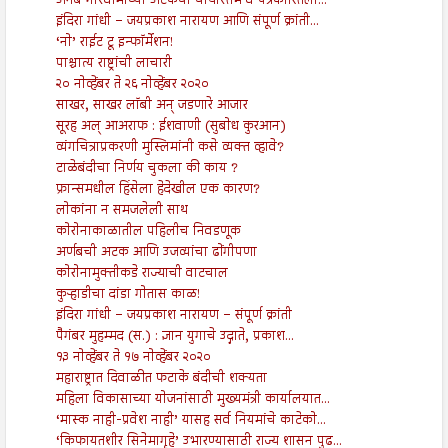
अर्नब गोस्वामीच्या अटकेचा चौथास्तंभ व पत्रकारितेला...
इंदिरा गांधी – जयप्रकाश नारायण आणि संपूर्ण क्रांती...
‘नो’ राईट टू इन्फॉर्मेशन!
पाश्चात्य राष्ट्रांची लाचारी
२० नोव्हेंबर ते २६ नोव्हेंबर २०२०
साखर, साखर लॉबी अन् जडणारे आजार
सूरह अल् आअराफ : ईशवाणी (सुबोध कुरआन)
व्यंगचित्राप्रकरणी मुस्लिमांनी कसे व्यक्त व्हावे?
टाळेबंदीचा निर्णय चुकला की काय ?
फ्रान्समधील हिंसेला हेदेखील एक कारण?
लोकांना न समजलेली साथ
कोरोनाकाळातील पहिलीच निवडणूक
अर्णबची अटक आणि उजव्यांचा ढोंगीपणा
कोरोनामुक्तीकडे राज्याची वाटचाल
कुऱ्हाडीचा दांडा गोतास काळ!
इंदिरा गांधी – जयप्रकाश नारायण – संपूर्ण क्रांती
पैगंबर मुहम्मद (स.) : ज्ञान युगाचे उद्गाते, प्रकाश...
१३ नोव्हेंबर ते १७ नोव्हेंबर २०२०
महाराष्ट्रात दिवाळीत फटाके बंदीची शक्यता
महिला विकासाच्या योजनांसाठी मुख्यमंत्री कार्यालयात...
‘मास्क नाही-प्रवेश नाही’ यासह सर्व नियमांचे काटेको...
‘किफायतशीर सिनेमागृहे’ उभारण्यासाठी राज्य शासन पुढ...