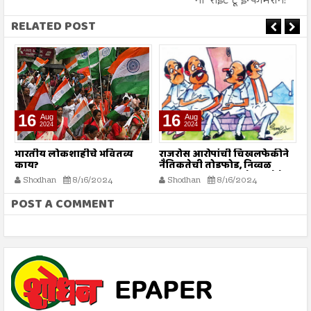
‘नो’ राईट टू इन्फॉर्मेशन!
RELATED POST
16
09
Aug
Aug
2024
2024
राजरोस आरोपांची चिखलफेकीने
तरुण नेतृत्वाचा अभाव अमेरिकेच्या
आ
नैतिकतेची तोडफोड, निव्वळ
अधोगतीस कारणीभूत ठरू शकतो?
स
गलथान राजकारणामुळे जनसेवेचा
Shodhan
8/16/2024
Shodhan
8/9/2024
बट्ट्याबोळ...!
POST A COMMENT