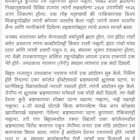
धमकीपुढे कुणाची उभं राहण्याची हिंमत नव्हती. १९७२ साली झालेल्या
निवडणुकांमध्ये विविध राज्यांत त्यांनी लढवलेल्या २५२९ जागांपैकी १९२६
जागा जिंकल्या होत्या. एक गोष्ट महत्त्वाची की पाकिस्तानवर विजय
मिळवूनदेखील त्यांनी कोणता जल्लोष केला नाही. त्यांनी फक्त भारतीय
सैन्य आणि नागरिकांनी दिलेल्या सहकार्याबद्दल त्यांचे आभार मानले बस्स!
जनसंघ भारताच्या सत्तेत येण्यासाठी वर्षानुवर्षे झटत होता. पण इंदिरा गांधी
सत्तेत असताना त्यांना कवडीमोलही किंमत उरली नव्हती. इंदरा गांधी यांचा
दरारा आणि त्यांची शक्ती पाहून रा. स्व. संघाच्या भुवया उंचावल्या होत्या.
त्या वेळी राजकारणातून अलिप्त राहूनदेखील आपला प्रभाव टाकणारे एक
नेते होते- जयप्रकाश नारायण (जेपी)! संघाला त्यांच्यात एक संधी दिसली.
बिहार राज्यातून जयप्रकाश नारायण यांनी एक आंदोलन सुरू केले. निमित्त
होते तिथल्या एका कॉलेज होस्टेलमध्ये भ्रष्टाचाराची क्षुल्लक घटना. या
घटनेविरूद्ध विद्यार्थ्यांमध्ये नाराजी पसरली होती. त्यांनी आंदोलन सुरू केले.
जेपींना या क्षुल्लक भ्रष्टाचाराच्या घनेमध्ये एक मोठी संधी दिसली. त्या वेळी
देशात कुठे भ्रष्टाचाराच्या मोठ्या घटना घडल्या नव्हत्या, नव्हे घडतही
नव्हत्या. २-जी सारखे घोटाळे किंवा कॉमनवेल्थ गेम्स अगर कोळसा
खाणीसारखे घडवल्या गेलेल्या भ्रष्टाचाराच्या घटना कुणाच्या ऐकिवातही
नव्हत्या. तरी पण बिहारमधील तरूण विद्यार्थी एका कॉलेजमधील
भ्रष्टाचाराचा विरोध करताना पाहून जेपींच्या मनात एक मोठे आंदोलन उभं
करण्याचा विचार आला. त्यांना हे आंदोलन देशभर उभारायचे होते. त्यांची
नजर रा. स्. संघाच्या कार्यकर्त्यांवर गेली. त्यांची साथ मिळाली तर हे