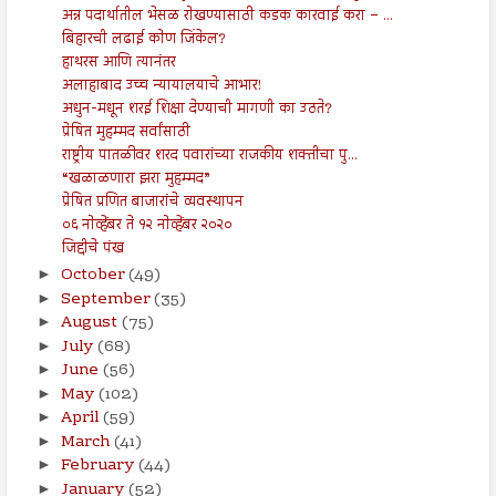
अन्न पदार्थातील भेसळ रोखण्यासाठी कडक कारवाई करा – ...
बिहारची लढाई कोण जिंकेल?
हाथरस आणि त्यानंतर
अलाहाबाद उच्च न्यायालयाचे आभार!
अधुन-मधून शरई शिक्षा देण्याची मागणी का उठते?
प्रेषित मुहम्मद सर्वांसाठी
राष्ट्रीय पातळीवर शरद पवारांच्या राजकीय शक्तीचा पु...
“खळाळणारा झरा मुहम्मद”
प्रेषित प्रणित बाजारांचे व्यवस्थापन
०६ नोव्हेंबर ते १२ नोव्हेंबर २०२०
जिद्दीचे पंख
October
(49)
►
September
(35)
►
August
(75)
►
July
(68)
►
June
(56)
►
May
(102)
►
April
(59)
►
March
(41)
►
February
(44)
►
January
(52)
►