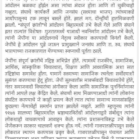
आंदोलन बळकट होईल असा त्यांचा अंदाज होता आणि तो चुकीचाही
नव्हता. संघाचे कार्यकर्ते आणि जनसंघ (सध्याचा भाजप) त्यांच्याकडे
आधीपासूनच टक लावून बसले होते. झालं मग. दोन्हींची हातमिळवणी
झाली. “संपूर्ण क्रांती”चे आंदोलन बिहारमध्ये उभे केले गेले आणि संघाने
इतर राज्यांत विशेषतः गुजरातमध्ये याआधी नवनिर्माण आंदोलन उभे केले,
त्यांनी जेपींना या आंदोलनाचे नेतृत्व स्वीकार करण्याची विनंती केली.
जेपींचे हे आंदोलन पुढे जाऊन प्रामुख्याने जनसंघ आणि रा. स्व. संघाचे
भारत्याच्या राजकारणात येण्याच्या स्वप्नाची पूर्तता ठरले.
जेपींना संपूर्ण क्रांतीचे उद्दिष्ट अभिप्रेत होते. त्यामध्ये राजकीय, सामाजिक,
आर्थिक, सांस्कृतिक विचारधारा, शिक्षण आणि आध्यात्मिक अशा सात
उद्दिष्टांचा समावेश होता. यामागे सध्याच्या सामाजिक रचनेला सर्वोदयाशी
सुसंगत करण्याचा हेतू होता. जेपी सुरुवातीस मार्क्सवादी विचारधारेचे होते,
नंतर समाजवादी विचारांचा अंगीकार केला आणि सामाजिक पुनर्निर्माणावर
त्यांनी आपले लक्ष केंद्रित केले. संघाची साथ मिळण्याआधी त्यांनी लोकांना
संघटित करण्याचे जे काही प्रयत्न केले त्यात त्यांना सामान्य माणसांसहित
कुठल्या नेत्याचेही समर्थन प्राप्त झालेले नव्हते. आणि म्हणूनच त्यांनी
१९७४ सालच्या बिहारमधील भ्रष्टाचारविरोधी आंदोलनाद्वारे संबोधून त्यांना
लोकशाही वाचवण्याचे आवाहन केले. त्यांना प्रशासनाविरूद्ध उभे केले
जेणेकरून सरकार चालवणे शक्य होऊ नये. त्यांनी गावपातळीपासून सर्वत्र
लोकराज स्थापन करण्यास प्रवृत्त केले. गावपातळीपासून पंचायत आणि