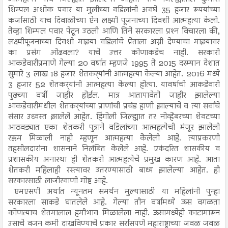
शिम्पल अशोक पवार या मुलीच्या वडिलांनी अवघे 35 हजार रूपयांच्या
कर्जासाठी याच दिवाळीच्या ऐन लक्ष्मी पूजनाच्या दिवशी आत्महत्या केली.
तेव्हा शिम्पल पवार पेटून उठली आणि तिने सरकारला प्रश्‍न विचारला की,
लक्ष्मीपूजनाच्या दिवशी माझ्या वडिलांचे प्रेताला अग्नी देण्याचा माझ्यावर
का प्रसंग ओढवला? याचे उत्तर कोणाकडेच नाही. सरकारी
आकडेवारीप्रमाणे गेल्या 20 वर्षात म्हणजे 1995 ते 2015 दरम्यान देशात
सुमारे 3 लाख 18 हजार शेतकर्‍यांनी आत्महत्या केल्या आहेत. 2016 मध्ये
3 हजार 52 शेतकर्‍यांनी आत्महत्या केल्या होत्या. यावर्षाची आकडेवारी
पुढच्या वर्षी जाहीर होईल. मात्र आतापावेतो जाहीर झालेल्या
आकडेवारीमधील शेतकर्‍यांच्या प्राणांची प्रचंड हाणी झाल्याचे व त्या सर्वांचे
संसार उध्वस्त झालेले आहेत. हिंगोली जिल्ह्यात तर नोव्हेंबरच्या शेवटच्या
आठवड्यात एका शेतकरी पुत्राने वडिलांच्या आत्महत्येची मंजूर झालेली
रक्कम मिळाली नाही म्हणून आत्महत्या केेलेली आहे. त्याप्रकरणी
तहसीलदारांना शासनाने निलंबित केलेले आहे. एकंदरित शासकीय व
प्रशासकीय अनास्था ही शेतकरी आत्महत्येचे प्रमुख कारण आहे. आता
शेतकरी महिलाही रस्त्यावर उतरण्यासाठी बाध्य झालेल्या आहेत. ही
सरकारसाठी लाजीरवाणी गोष्ट आहे.
एमएसपी अर्थात न्यूनतम समर्थन मुल्यासाठी या महिलांनी पुन्हा
सरकारला साकडे घातलेले आहे. गेल्या तीन वर्षामध्ये ऊस वगळता
कोणत्याच शेतमालाल हमीभाव मिळालेला नाही. ऊसामध्येही काटामारून
उसाचे वजन कमी दाखविण्याचे प्रकार सर्रासपणे महाराष्ट्राच्या जवळ जवळ