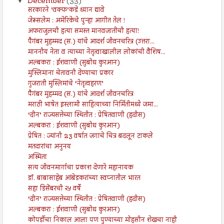
December
(33)
▼
सरकारने ’वक्फ’कडे ध्यान द्यावे
जेरूसलेम : अमेरिकेचे पुन्हा आगीत तेल !
अफराजुलची हत्या समस्त मानवजातीची हत्या!
पैगंबर मुहम्मद (स.) यांचे आदर्श जीवनचरित्र (उत्तरा...
माननीय नेता व त्याच्या नेतृत्वाखालील लोकांची वैशिष...
अल्बकरा : ईशवाणी (सुबोध कुरआन)
मुस्लिमाना चेतावनी देण्याचा प्रकार
गुजराती मुस्लिमांचे ‘नेतृत्वहरण’
पैगंबर मुहम्मद (स.) यांचे आदर्श जीवनचरित्र
मराठी भाषेत इस्लामी साहित्याच्या निर्मितीमध्ये जमा...
‘दीन’ राज्यसत्तेच्या स्थितीत : प्रेषितवाणी (हदीस)
अल्बकरा : ईशवाणी (सुबोध कुरआन)
प्रेषित : ज्यांनी 23 वर्षात जगाचे चित्र बदलून टाकले
मतदारांचा अनुनय
अस्मिता
सत्य जीवनमार्गाचा प्रकाश देणारे महानायक
डॉ. बाबासाहेब आंबेडकरांच्या स्वप्नातील भारत
सहा डिसेंबरची २५ वर्षे
‘दीन’ राज्यसत्तेच्या स्थितीत : प्रेषितवाणी (हदीस)
अल्बकरा : ईशवाणी (सुबोध कुरआन)
कोपर्डीचा निकाल आला पण पुण्याच्या मोहसीन शेखचा नाही