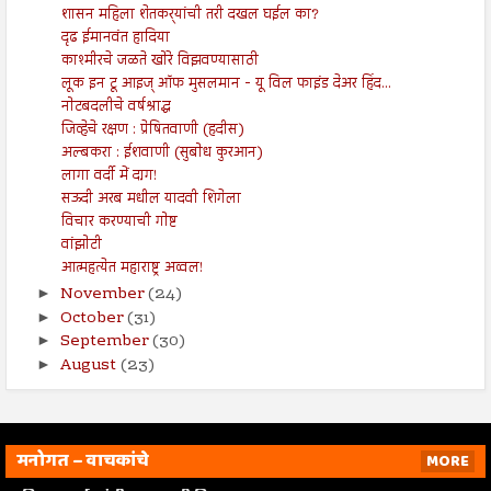
शासन महिला शेतकर्‍यांची तरी दखल घईल का?
दृढ ईमानवंत हादिया
काश्मीरचे जळते खोरे विझवण्यासाठी
लूक इन टू आइज् ऑफ मुसलमान - यू विल फाइंड देअर हिंद...
नोटबदलीचे वर्षश्राद्ध
जिव्हेचे रक्षण : प्रेषितवाणी (हदीस)
अल्बकरा : ईशवाणी (सुबोध कुरआन)
लागा वर्दी में दा़ग!
सऊदी अरब मधील यादवी शिगेला
विचार करण्याची गोष्ट
वांझोटी
आत्महत्येत महाराष्ट्र अव्वल!
November
(24)
►
October
(31)
►
September
(30)
►
August
(23)
►
मनोगत – वाचकांचे
MORE