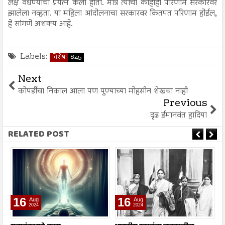
लक्ष वेधण्याचा प्रयत्न केला होता. मात्र त्याचा काहीही परिणाम सरकारवर
झालेला नव्हता. या महिला आंदोलनाचा सरकारवर कितपत परिणाम होईल,
हे सांगणे अशक्य आहे.
Labels:
विशेष
845
Next
कोपर्डीचा निकाल आला पण पुण्याच्या मोहसीन शेखचा नाही
Previous
दृढ ईमानवंत हादिया
RELATED POST
16
16
Aug
Aug
2024
2024