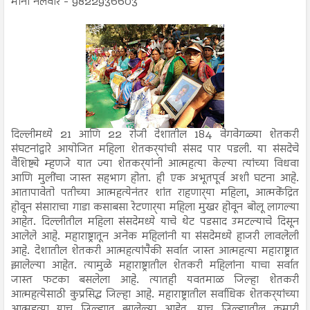
मीना नलवार - 9822936603
दिल्लीमध्ये 21 आणि 22 रोजी देशातील 184 वेगवेगळ्या शेतकरी
संघटनांद्वारे आयोजित महिला शेतकर्‍यांची संसद पार पडली. या संसदेचे
वैशिष्ट्ये म्हणजे यात ज्या शेतकर्‍यांनी आत्महत्या केल्या त्यांच्या विधवा
आणि मुलींचा जास्त सहभाग होता. ही एक अभूतपूर्व अशी घटना आहे.
आतापावेतो पतीच्या आत्महत्येनंतर शांत राहणार्‍या महिला, आत्मकेंद्रित
होवून संसाराचा गाडा कसाबसा रेटणार्‍या महिला मुखर होवून बोलू लागल्या
आहेत. दिल्लीतील महिला संसदेमध्ये याचे थेट पडसाद उमटल्याचे दिसून
आलेले आहे. महाराष्ट्रातून अनेक महिलांनी या संसदेमध्ये हाजरी लावलेली
आहे. देशातील शेतकरी आत्महत्यांपैकी सर्वात जास्त आत्महत्या महाराष्ट्रात
झालेल्या आहेत. त्यामुळे महाराष्ट्रातील शेतकरी महिलांना याचा सर्वात
जास्त फटका बसलेला आहे. त्यातही यवतमाळ जिल्हा शेतकरी
आत्महत्येसाठी कुप्रसिद्ध जिल्हा आहे. महाराष्ट्रातील सर्वाधिक शेतकर्‍यांच्या
आत्महत्या याच जिल्ह्यात झालेल्या आहेत. याच जिल्ह्यातील कुमारी