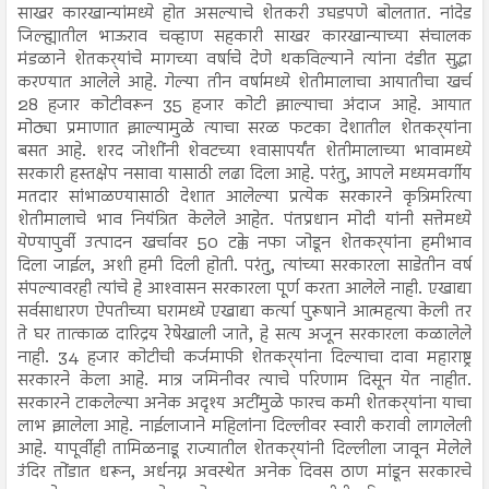
साखर कारखान्यांमध्ये होत असल्याचे शेतकरी उघडपणे बोलतात. नांदेड
जिल्ह्यातील भाऊराव चव्हाण सहकारी साखर कारखान्याच्या संचालक
मंडळाने शेतकर्‍यांचे मागच्या वर्षाचे देणे थकविल्याने त्यांना दंडीत सुद्धा
करण्यात आलेले आहे. गेल्या तीन वर्षामध्ये शेतीमालाचा आयातीचा खर्च
28 हजार कोटीवरून 35 हजार कोटी झाल्याचा अंदाज आहे. आयात
मोठ्या प्रमाणात झाल्यामुळे त्याचा सरळ फटका देशातील शेतकर्‍यांना
बसत आहे. शरद जोशींनी शेवटच्या श्‍वासापर्यंत शेतीमालाच्या भावामध्ये
सरकारी हस्तक्षेप नसावा यासाठी लढा दिला आहे. परंतु, आपले मध्यमवर्गीय
मतदार सांभाळण्यासाठी देशात आलेल्या प्रत्येक सरकारने कृत्रिमरित्या
शेतीमालाचे भाव नियंत्रित केलेले आहेत. पंतप्रधान मोदी यांनी सत्तेमध्ये
येण्यापुर्वी उत्पादन खर्चावर 50 टक्के नफा जोडून शेतकर्‍यांना हमीभाव
दिला जाईल, अशी हमी दिली होती. परंतु, त्यांच्या सरकारला साडेतीन वर्ष
संपल्यावरही त्यांचे हे आश्‍वासन सरकारला पूर्ण करता आलेले नाही. एखाद्या
सर्वसाधारण ऐपतीच्या घरामध्ये एखाद्या कर्त्या पुरूषाने आत्महत्या केली तर
ते घर तात्काळ दारिद्रय रेषेखाली जाते, हे सत्य अजून सरकारला कळालेले
नाही. 34 हजार कोटीची कर्जमाफी शेतकर्‍यांना दिल्याचा दावा महाराष्ट्र
सरकारने केला आहे. मात्र जमिनीवर त्याचे परिणाम दिसून येत नाहीत.
सरकारने टाकलेल्या अनेक अदृश्य अटींमुळे फारच कमी शेतकर्‍यांना याचा
लाभ झालेला आहे. नाईलाजाने महिलांना दिल्लीवर स्वारी करावी लागलेली
आहे. यापूर्वीही तामिळनाडू राज्यातील शेतकर्‍यांनी दिल्लीला जावून मेलेले
उंदिर तोंडात धरून, अर्धनग्न अवस्थेत अनेक दिवस ठाण मांडून सरकारचे